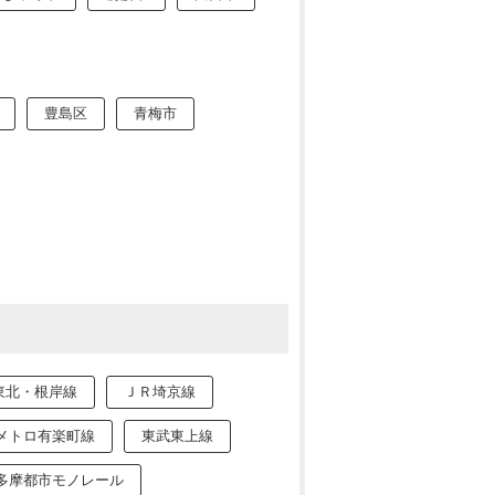
豊島区
青梅市
東北・根岸線
ＪＲ埼京線
メトロ有楽町線
東武東上線
多摩都市モノレール