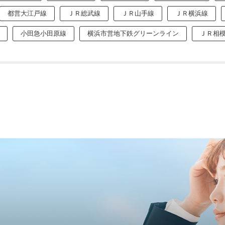
都営大江戸線
ＪＲ総武線
ＪＲ山手線
ＪＲ横浜線
小田急小田原線
横浜市営地下鉄グリーンライン
ＪＲ相