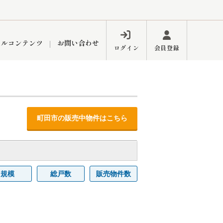
ャルコンテンツ
お問い合わせ
ログイン
会員登録
ペーン
フォーム
インフォメーション
ブログ
町田市の販売中物件はこちら
東久留米営業所
規模
総戸数
販売物件数
するメリット
市
練馬区