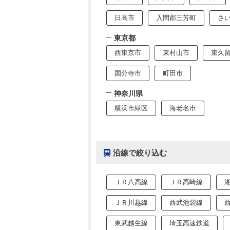
日高市
入間郡三芳町
さ
東京都
西東京市
東村山市
東久
国分寺市
町田市
神奈川県
横浜市緑区
海老名市
沿線で絞り込む
ＪＲ八高線
ＪＲ高崎線
ＪＲ川越線
西武池袋線
東武越生線
埼玉高速鉄道