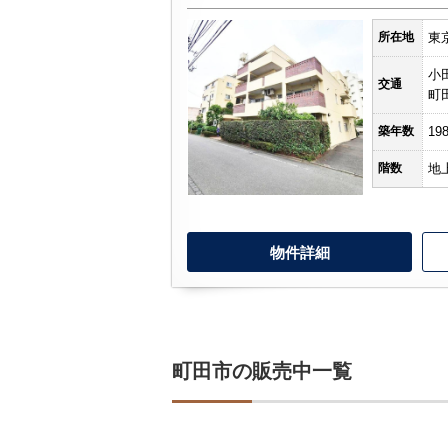
所在地
東
小
所沢市
川越市
入間市
飯能市
狭
交通
町
東久留米市
小平市
練馬区
築年数
19
階数
地
物件詳細
町田市の販売中一覧