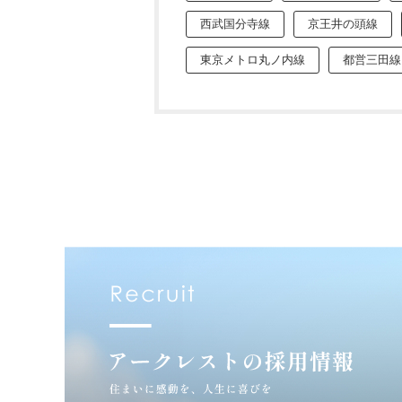
西武国分寺線
京王井の頭線
東京メトロ丸ノ内線
都営三田線