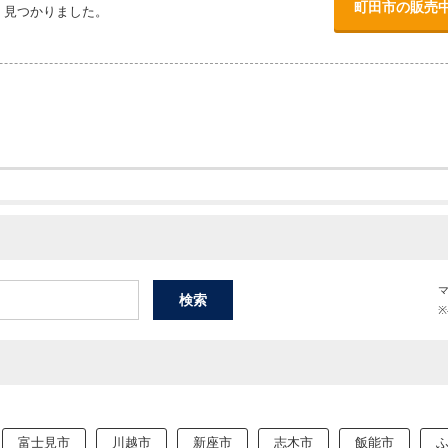
町田市の販売
）見つかりました。
富士見市
川越市
新座市
志木市
飯能市