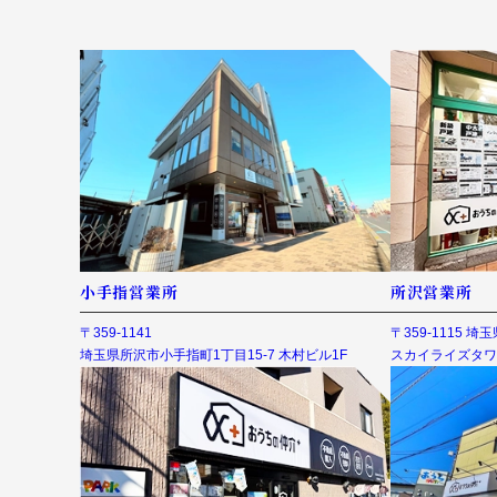
小手指営業所
所沢営業所
〒359-1141
〒359-1115 
埼玉県所沢市小手指町1丁目15-7 木村ビル1F
スカイライズタワ