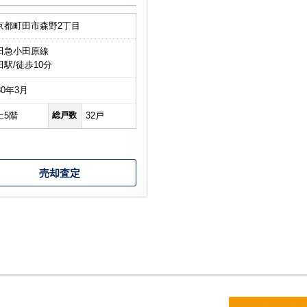
京都町田市森野2丁目
田急小田原線
山市
ふじみ野市
富士見市
志木市
新座市
朝霞市
田駅/徒歩10分
80年3月
上5階
総戸数
32戸
売却査定