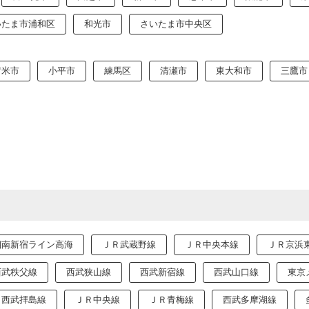
いたま市浦和区
和光市
さいたま市中央区
留米市
小平市
練馬区
清瀬市
東大和市
三鷹市
湘南新宿ライン高海
ＪＲ武蔵野線
ＪＲ中央本線
ＪＲ京浜
西武秩父線
西武狭山線
西武新宿線
西武山口線
東京
西武拝島線
ＪＲ中央線
ＪＲ青梅線
西武多摩湖線