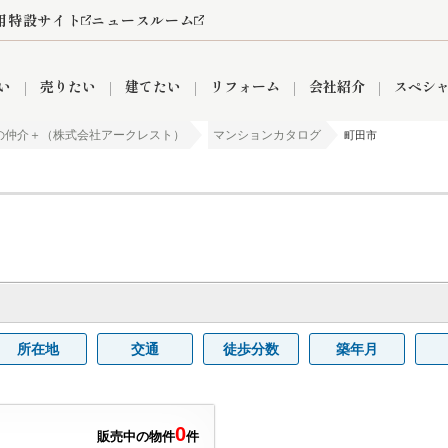
用特設サイト
ニュースルーム
い
売りたい
建てたい
リフォーム
会社紹介
スペシ
の仲介＋（株式会社アークレスト）
マンションカタログ
町田市
情報
町名から探す
売却成功実績
売却査定依頼
おうちパークくらぶ
【埼玉】補助金・助成金
お客様の声
お気に入り
よくある質問
なんでもご相談
レンタルスペース
創業の想い
閲覧履歴
売却コラム
プライバシーポリシー
【東京】補助金・助成金
総合不動産の強み
期間限定キャン
検索履歴
査定依頼
件
営業所
産買取
リノベーション済み物件
空き家
入間営業所
リースバック
ひばりケ丘営業所
秋津営業所
所在地
交通
徒歩分数
築年月
関
入間市
おうちパークグループの強み
8代疾病保証付き住宅ローン
狭山市
富士見市
団体信用保険
新座市
購入
清瀬
0
販売中の物件
件