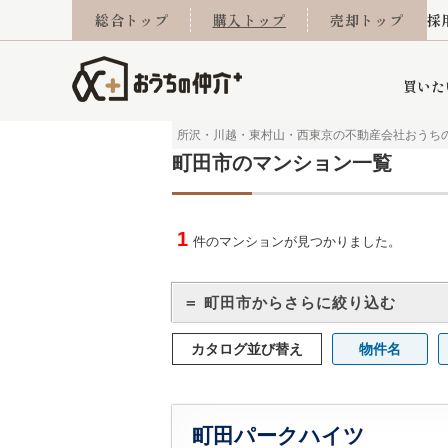
総合トップ
購入トップ
売却トップ
採
買いた
所沢・川越・東村山・西東京の不動産会社おうち
町田市のマンション一覧
詳細条件から探す
不動産売却専門館
会社概要
不動産Q&A
ご来店予約
おうちLABO
おうちのリフォーム
スタッフ紹介
オンライン相談予約
マンションカタログ
建築事例
学区から探す
売却査定実績
リフォーム事例
採用
1
件のマンションが見つかりました。
＝ 町田市からさらに絞り込む
当社お預かり物件
相続
小手指営業所
住み替え
所沢営業所
グループ会社施工物
離婚
東所沢
不動
カタログ並び替え
物件名
今月の住宅ローン金利
西東京市
おうちLABO
東久留米市
おうちのリフォーム
当社提携金融機
東村山市
町田パークハイツ