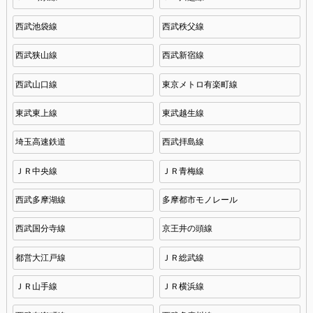
西武池袋線
西武秩父線
西武狭山線
西武新宿線
西武山口線
東京メトロ有楽町線
東武東上線
東武越生線
埼玉高速鉄道
西武拝島線
ＪＲ中央線
ＪＲ青梅線
西武多摩湖線
多摩都市モノレール
西武国分寺線
京王井の頭線
都営大江戸線
ＪＲ総武線
ＪＲ山手線
ＪＲ横浜線