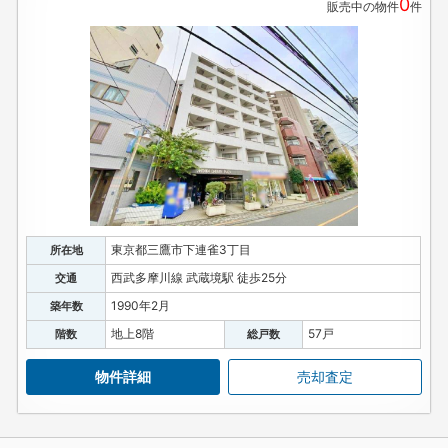
0
販売中の物件
件
東京都三鷹市下連雀3丁目
所在地
西武多摩川線 武蔵境駅 徒歩25分
交通
1990年2月
築年数
地上8階
57戸
階数
総戸数
物件詳細
売却査定