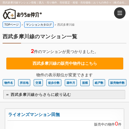
西武多摩川線マンション情報｜購入・売り物件、売却査定・相場・売却価格｜おうちの仲介＋（株式会社アークレスト）
TOPページ
マンションカタログ
西武多摩川線
西武多摩川線のマンション一覧
2
件のマンションが見つかりました。
西武多摩川線の販売中物件はこちら
物件の表示順位が変更できます
物件名
所在地
交通
徒歩分数
築年月
規模
総戸数
販売物件数
＝ 西武多摩川線からさらに絞り込む
ライオンズマンション田無
0
販売中の物件
件