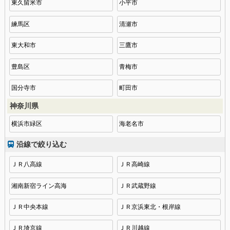
東久留米市
小平市
練馬区
清瀬市
東大和市
三鷹市
豊島区
青梅市
国分寺市
町田市
神奈川県
横浜市緑区
海老名市
沿線で絞り込む
ＪＲ八高線
ＪＲ高崎線
湘南新宿ライン高海
ＪＲ武蔵野線
ＪＲ中央本線
ＪＲ京浜東北・根岸線
ＪＲ埼京線
ＪＲ川越線