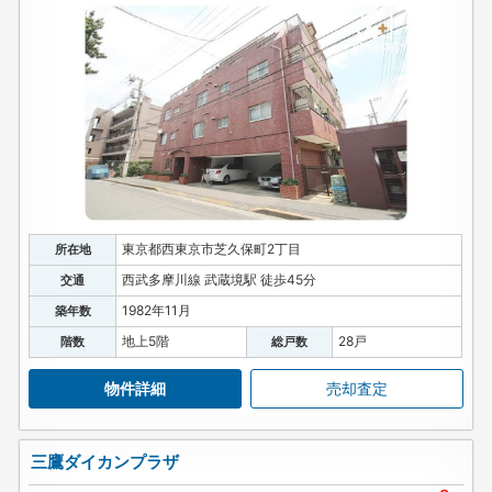
東京都西東京市芝久保町2丁目
所在地
西武多摩川線 武蔵境駅 徒歩45分
交通
1982年11月
築年数
地上5階
28戸
階数
総戸数
物件詳細
売却査定
三鷹ダイカンプラザ