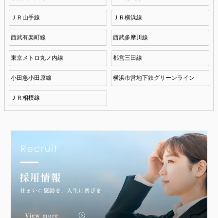
ＪＲ山手線
ＪＲ横浜線
西武有楽町線
西武多摩川線
東京メトロ丸ノ内線
都営三田線
小田急小田原線
横浜市営地下鉄グリーンライン
ＪＲ相模線