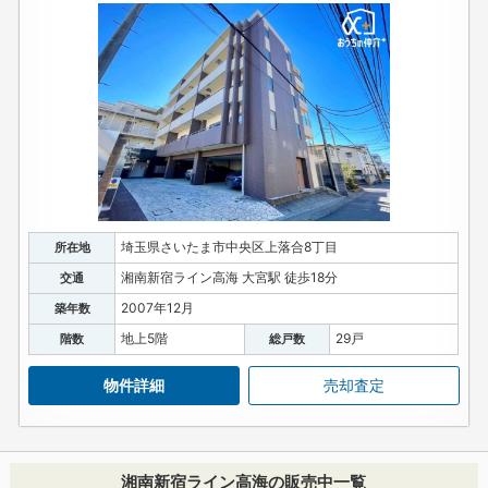
埼玉県さいたま市中央区上落合8丁目
所在地
湘南新宿ライン高海 大宮駅 徒歩18分
交通
2007年12月
築年数
地上5階
29戸
階数
総戸数
物件詳細
売却査定
湘南新宿ライン高海の販売中一覧