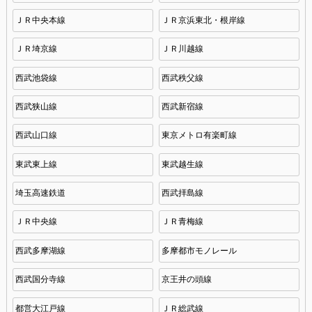
ＪＲ中央本線
ＪＲ京浜東北・根岸線
ＪＲ埼京線
ＪＲ川越線
西武池袋線
西武秩父線
西武狭山線
西武新宿線
西武山口線
東京メトロ有楽町線
東武東上線
東武越生線
埼玉高速鉄道
西武拝島線
ＪＲ中央線
ＪＲ青梅線
西武多摩湖線
多摩都市モノレール
西武国分寺線
京王井の頭線
都営大江戸線
ＪＲ総武線