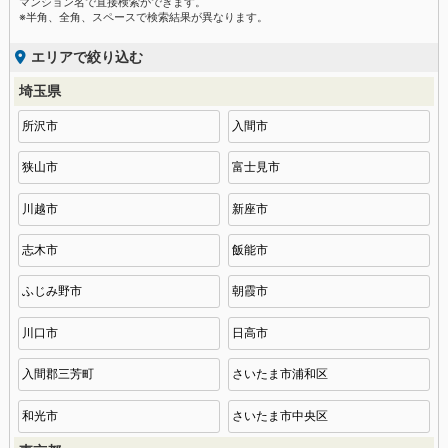
マンション名で直接検索ができます。
※半角、全角、スペースで検索結果が異なります。
エリアで絞り込む
埼玉県
所沢市
入間市
狭山市
富士見市
川越市
新座市
志木市
飯能市
ふじみ野市
朝霞市
川口市
日高市
入間郡三芳町
さいたま市浦和区
和光市
さいたま市中央区