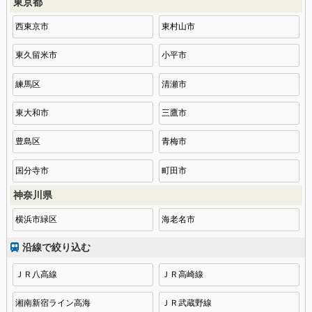
東京都
西東京市
東村山市
東久留米市
小平市
練馬区
清瀬市
東大和市
三鷹市
豊島区
青梅市
国分寺市
町田市
神奈川県
横浜市緑区
海老名市
沿線で絞り込む
ＪＲ八高線
ＪＲ高崎線
湘南新宿ライン高海
ＪＲ武蔵野線