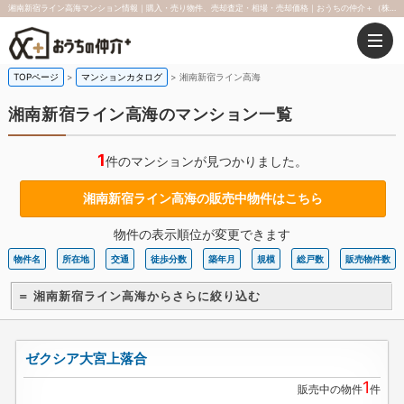
湘南新宿ライン高海マンション情報｜購入・売り物件、売却査定・相場・売却価格｜おうちの仲介＋（株式会社アークレスト）
TOPページ
マンションカタログ
湘南新宿ライン高海
湘南新宿ライン高海のマンション一覧
1
件のマンションが見つかりました。
湘南新宿ライン高海の販売中物件はこちら
物件の表示順位が変更できます
物件名
所在地
交通
徒歩分数
築年月
規模
総戸数
販売物件数
＝ 湘南新宿ライン高海からさらに絞り込む
ゼクシア大宮上落合
1
販売中の物件
件