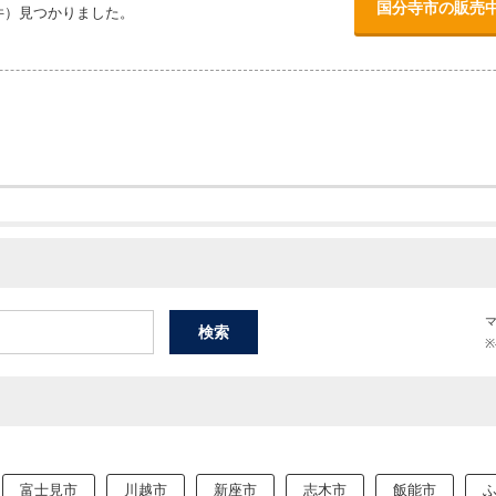
国分寺市の販売
件）見つかりました。
富士見市
川越市
新座市
志木市
飯能市