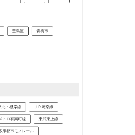
豊島区
青梅市
東北・根岸線
ＪＲ埼京線
メトロ有楽町線
東武東上線
多摩都市モノレール