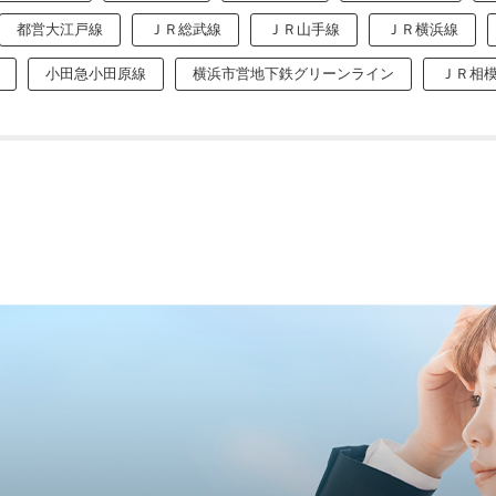
都営大江戸線
ＪＲ総武線
ＪＲ山手線
ＪＲ横浜線
小田急小田原線
横浜市営地下鉄グリーンライン
ＪＲ相