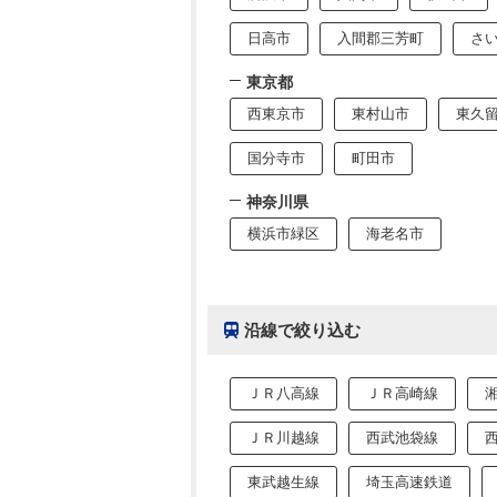
日高市
入間郡三芳町
さ
東京都
西東京市
東村山市
東久
国分寺市
町田市
神奈川県
横浜市緑区
海老名市
沿線で絞り込む
ＪＲ八高線
ＪＲ高崎線
ＪＲ川越線
西武池袋線
東武越生線
埼玉高速鉄道