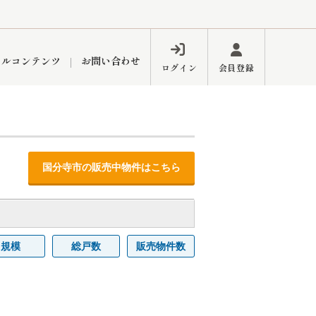
ャルコンテンツ
お問い合わせ
ログイン
会員登録
ペーン
フォーム
インフォメーション
ブログ
国分寺市の販売中物件はこちら
東久留米営業所
規模
総戸数
販売物件数
するメリット
市
練馬区