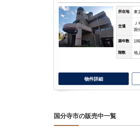
所在地
東
Ｊ
所沢市
川越市
入間市
飯能市
狭
交通
国
東久留米市
小平市
練馬区
築年数
19
階数
地
物件詳細
国分寺市の販売中一覧