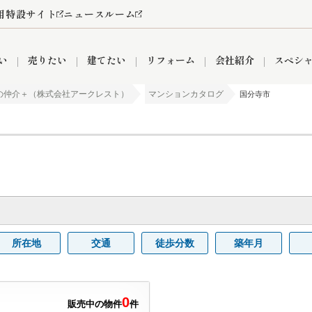
用特設サイト
ニュースルーム
い
売りたい
建てたい
リフォーム
会社紹介
スペシ
の仲介＋（株式会社アークレスト）
マンションカタログ
国分寺市
情報
町名から探す
売却成功実績
売却査定依頼
おうちパークくらぶ
【埼玉】補助金・助成金
お客様の声
お気に入り
よくある質問
なんでもご相談
レンタルスペース
創業の想い
閲覧履歴
売却コラム
プライバシーポリシー
【東京】補助金・助成金
総合不動産の強み
期間限定キャン
検索履歴
査定依頼
件
営業所
産買取
リノベーション済み物件
空き家
入間営業所
リースバック
ひばりケ丘営業所
秋津営業所
所在地
交通
徒歩分数
築年月
関
入間市
おうちパークグループの強み
8代疾病保証付き住宅ローン
狭山市
富士見市
団体信用保険
新座市
購入
清瀬
0
販売中の物件
件