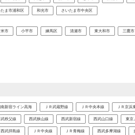
いたま市浦和区
和光市
さいたま市中央区
留米市
小平市
練馬区
清瀬市
東大和市
三鷹市
湘南新宿ライン高海
ＪＲ武蔵野線
ＪＲ中央本線
ＪＲ京浜
西武秩父線
西武狭山線
西武新宿線
西武山口線
東京
西武拝島線
ＪＲ中央線
ＪＲ青梅線
西武多摩湖線