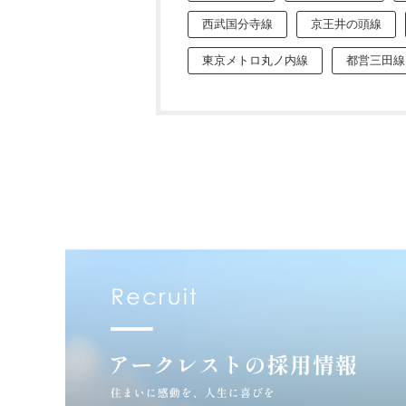
西武国分寺線
京王井の頭線
東京メトロ丸ノ内線
都営三田線