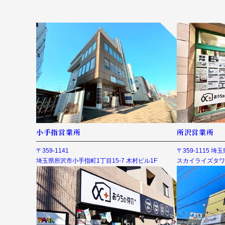
小手指営業所
所沢営業所
〒359-1141
〒359-1115 
埼玉県所沢市小手指町1丁目15-7 木村ビル1F
スカイライズタワ