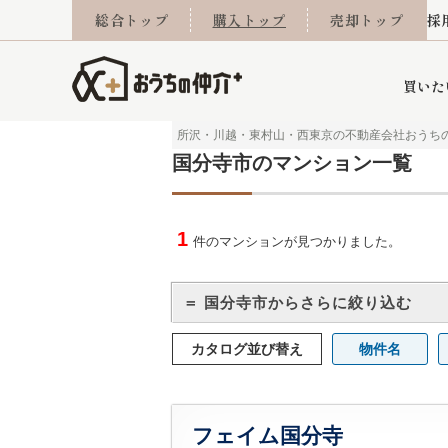
総合トップ
購入トップ
売却トップ
採
買いた
所沢・川越・東村山・西東京の不動産会社おうち
国分寺市のマンション一覧
詳細条件から探す
不動産売却専門館
会社概要
不動産Q&A
ご来店予約
おうちLABO
おうちのリフォーム
スタッフ紹介
オンライン相談予約
マンションカタログ
建築事例
学区から探す
売却査定実績
リフォーム事例
採用
1
件のマンションが見つかりました。
＝ 国分寺市からさらに絞り込む
当社お預かり物件
相続
小手指営業所
住み替え
所沢営業所
グループ会社施工物
離婚
東所沢
不動
カタログ並び替え
物件名
今月の住宅ローン金利
西東京市
おうちLABO
東久留米市
おうちのリフォーム
当社提携金融機
東村山市
フェイム国分寺