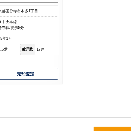
京都国分寺市本多1丁目
Ｒ中央本線
山市
ふじみ野市
富士見市
志木市
新座市
朝霞市
分寺駅/徒歩8分
99年1月
上6階
総戸数
17戸
売却査定