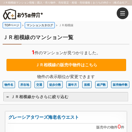
ＪＲ相模線マンション情報｜購入・売り物件、売却査定・相場・売却価格｜おうちの仲介＋（株式会社アークレスト）
TOPページ
マンションカタログ
ＪＲ相模線
ＪＲ相模線のマンション一覧
1
件のマンションが見つかりました。
ＪＲ相模線の販売中物件はこちら
物件の表示順位が変更できます
物件名
所在地
交通
徒歩分数
築年月
規模
総戸数
販売物件数
＝ ＪＲ相模線からさらに絞り込む
グレーシアタワーズ海老名ウエスト
0
販売中の物件
件