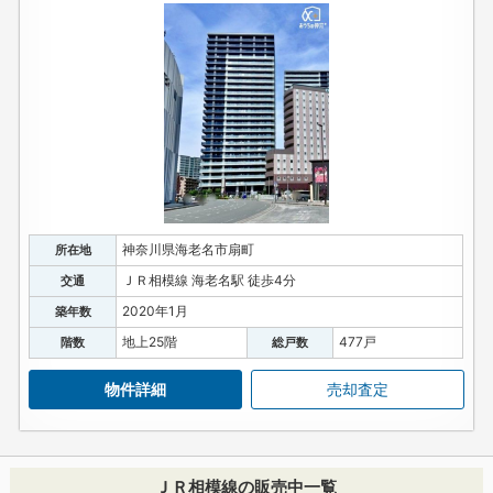
神奈川県海老名市扇町
所在地
ＪＲ相模線 海老名駅 徒歩4分
交通
2020年1月
築年数
地上25階
477戸
階数
総戸数
物件詳細
売却査定
ＪＲ相模線の販売中一覧