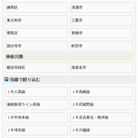
練馬区
清瀬市
東大和市
三鷹市
豊島区
青梅市
国分寺市
町田市
神奈川県
横浜市緑区
海老名市
沿線で絞り込む
ＪＲ八高線
ＪＲ高崎線
湘南新宿ライン高海
ＪＲ武蔵野線
ＪＲ中央本線
ＪＲ京浜東北・根岸線
ＪＲ埼京線
ＪＲ川越線