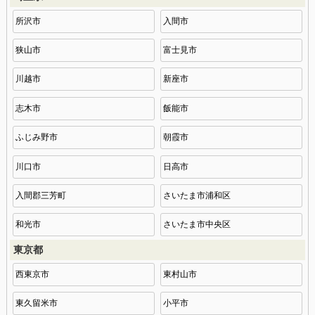
所沢市
入間市
狭山市
富士見市
川越市
新座市
志木市
飯能市
ふじみ野市
朝霞市
川口市
日高市
入間郡三芳町
さいたま市浦和区
和光市
さいたま市中央区
東京都
西東京市
東村山市
東久留米市
小平市