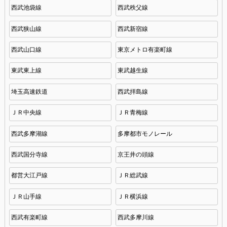
西武池袋線
西武秩父線
西武狭山線
西武新宿線
西武山口線
東京メトロ有楽町線
東武東上線
東武越生線
埼玉高速鉄道
西武拝島線
ＪＲ中央線
ＪＲ青梅線
西武多摩湖線
多摩都市モノレール
西武国分寺線
京王井の頭線
都営大江戸線
ＪＲ総武線
ＪＲ山手線
ＪＲ横浜線
西武有楽町線
西武多摩川線