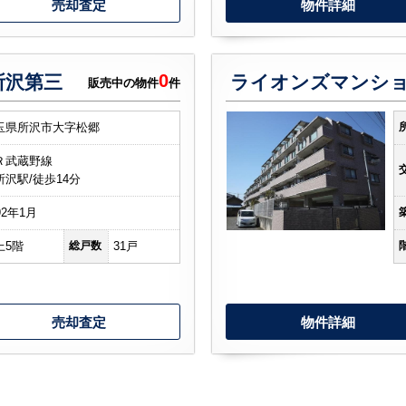
売却査定
物件詳細
0
所沢第三
ライオンズマンショ
販売中の物件
件
玉県所沢市大字松郷
Ｒ武蔵野線
所沢駅/徒歩14分
92年1月
上5階
総戸数
31戸
売却査定
物件詳細