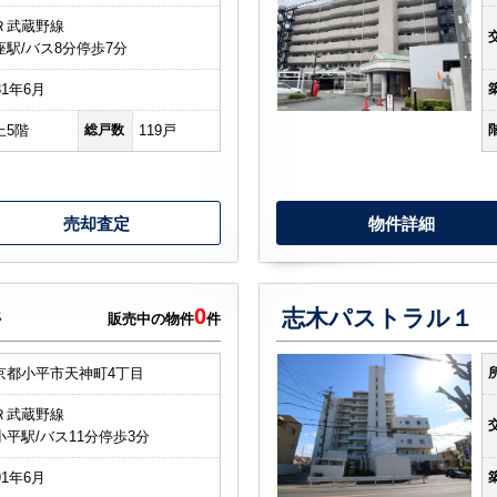
Ｒ武蔵野線
座駅/バス8分停歩7分
81年6月
上5階
総戸数
119戸
売却査定
物件詳細
0
井
志木パストラル１
販売中の物件
件
京都小平市天神町4丁目
Ｒ武蔵野線
小平駅/バス11分停歩3分
91年6月