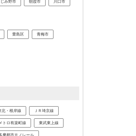
ふじみ野市
朝霞市
川口市
豊島区
青梅市
東北・根岸線
ＪＲ埼京線
メトロ有楽町線
東武東上線
多摩都市モノレール