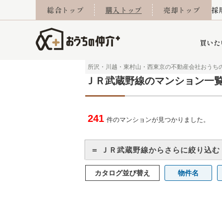
総合トップ
購入トップ
売却トップ
採
買いた
所沢・川越・東村山・西東京の不動産会社おうち
ＪＲ武蔵野線のマンション一
詳細条件から探す
不動産売却専門館
会社概要
不動産Q&A
ご来店予約
おうちLABO
おうちのリフォーム
スタッフ紹介
オンライン相談予約
マンションカタログ
建築事例
学区から探す
売却査定実績
リフォーム事例
採用
241
件のマンションが見つかりました。
＝ ＪＲ武蔵野線からさらに絞り込む
当社お預かり物件
相続
小手指営業所
住み替え
所沢営業所
グループ会社施工物
離婚
東所沢
不動
カタログ並び替え
物件名
今月の住宅ローン金利
西東京市
おうちLABO
東久留米市
おうちのリフォーム
当社提携金融機
東村山市