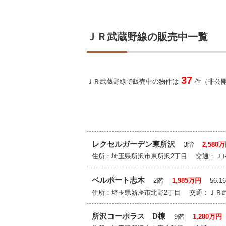
ＪＲ武蔵野線の販売中一覧
37
ＪＲ武蔵野線で販売中の物件は
件（非公開
レクセルガーデン東所沢
3階
2,580
住所：埼玉県所沢市東所沢2丁目 交通：Ｊ
ベルポート志木
2階
1,985万円
56.1
住所：埼玉県新座市北野2丁目 交通：ＪＲ
所沢コーポラス D棟
9階
1,280万円