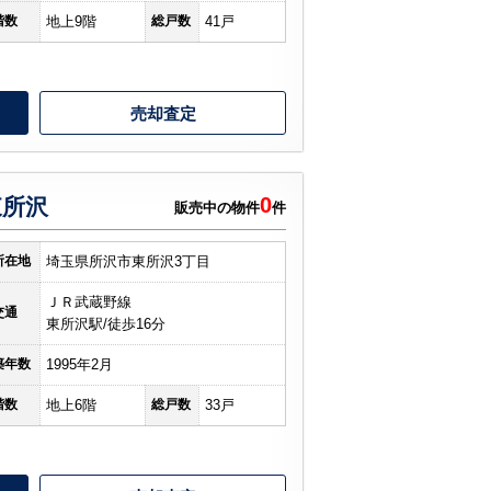
階数
地上9階
総戸数
41戸
売却査定
0
東所沢
販売中の物件
件
所在地
埼玉県所沢市東所沢3丁目
ＪＲ武蔵野線
交通
東所沢駅/徒歩16分
築年数
1995年2月
階数
地上6階
総戸数
33戸