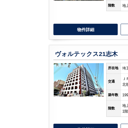
階数
地
物件詳細
ヴォルテックス21志木
所在地
埼
Ｊ
交通
北
築年数
19
地
階数
1階