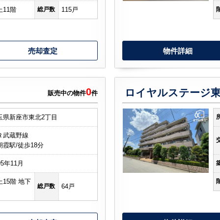
上11階
総戸数
115戸
売却査定
物件詳細
0
ロイヤルステージ
販売中の物件
件
玉県新座市東北2丁目
Ｒ武蔵野線
朝霞駅/徒歩18分
95年11月
上15階 地下
総戸数
64戸