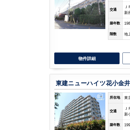
Ｊ
交通
新
築年数
19
階数
地
物件詳細
東建ニューハイツ花小金
所在地
東
Ｊ
交通
新
築年数
19