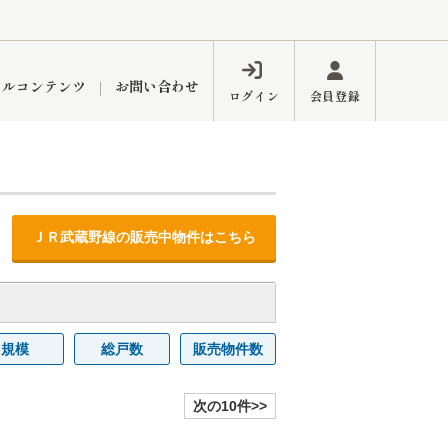
ャルコンテンツ
お問い合わせ
ログイン
会員登録
ペーン
フォーム
インフォメーション
ブログ
ＪＲ武蔵野線の販売中物件はこちら
東久留米営業所
規模
総戸数
販売物件数
次の10件>>
するメリット
市
練馬区