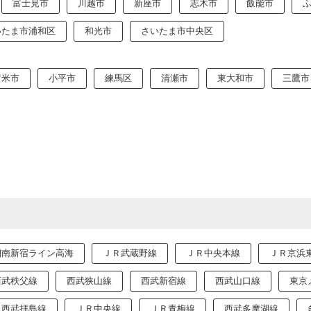
富士見市
川越市
新座市
志木市
飯能市
いたま市浦和区
和光市
さいたま市中央区
留米市
小平市
練馬区
清瀬市
東大和市
三鷹市
湘南新宿ライン高海
ＪＲ武蔵野線
ＪＲ中央本線
ＪＲ京浜
西武秩父線
西武狭山線
西武新宿線
西武山口線
東京
西武拝島線
ＪＲ中央線
ＪＲ青梅線
西武多摩湖線