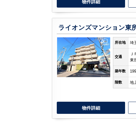
物件詳細
ライオンズマンション東
所在地
埼
Ｊ
交通
東
築年数
19
階数
地
物件詳細