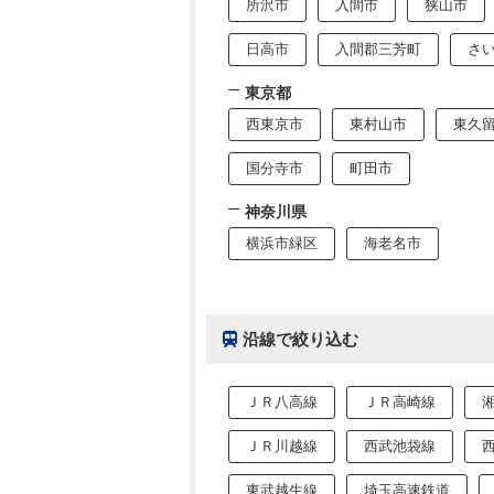
所沢市
入間市
狭山市
日高市
入間郡三芳町
さ
東京都
西東京市
東村山市
東久
国分寺市
町田市
神奈川県
横浜市緑区
海老名市
沿線で絞り込む
ＪＲ八高線
ＪＲ高崎線
ＪＲ川越線
西武池袋線
東武越生線
埼玉高速鉄道