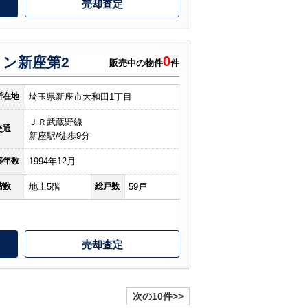
売却査定
0
ン新座第2
販売中の物件
件
所在地
埼玉県新座市大和田1丁目
ＪＲ武蔵野線
交通
新座駅/徒歩9分
築年数
1994年12月
階数
地上5階
総戸数
59戸
売却査定
次の10件>>