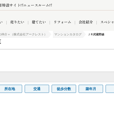
用特設サイト
ニュースルーム
い
売りたい
建てたい
リフォーム
会社紹介
スペシ
の仲介＋（株式会社アークレスト）
マンションカタログ
ＪＲ武蔵野線
覧
情報
町名から探す
売却成功実績
売却査定依頼
おうちパークくらぶ
【埼玉】補助金・助成金
お客様の声
お気に入り
よくある質問
なんでもご相談
レンタルスペース
創業の想い
閲覧履歴
売却コラム
プライバシーポリシー
【東京】補助金・助成金
総合不動産の強み
期間限定キャン
検索履歴
査定依頼
件
営業所
産買取
リノベーション済み物件
空き家
入間営業所
リースバック
ひばりケ丘営業所
秋津営業所
所在地
交通
徒歩分数
築年月
関
入間市
おうちパークグループの強み
8代疾病保証付き住宅ローン
狭山市
富士見市
団体信用保険
新座市
購入
清瀬