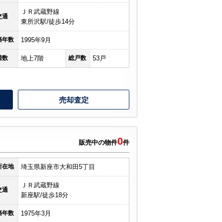
ＪＲ武蔵野線
交通
東所沢駅/徒歩14分
築年数
1995年9月
階数
地上7階
総戸数
53戸
売却査定
0
販売中の物件
件
所在地
埼玉県新座市大和田5丁目
ＪＲ武蔵野線
交通
新座駅/徒歩18分
築年数
1975年3月