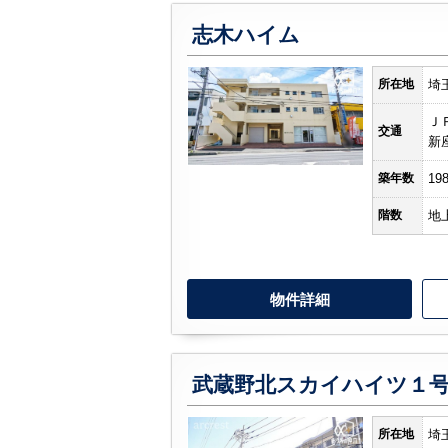
志木ハイム
所沢市
川越市
入間市
飯能市
狭
所在地
埼
東久留米市
小平市
練馬区
Ｊ
交通
新
築年数
19
階数
地
物件詳細
武蔵野北スカイハイツ１
所在地
埼