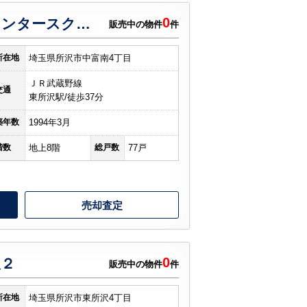
0
エステシティ所沢センタースクエア１号棟
販売中の物件
件
西東京市
東村山市
東大和市
清瀬市
所在地
埼玉県所沢市中富南4丁目
ＪＲ武蔵野線
交通
東所沢駅/徒歩37分
築年数
1994年3月
階数
地上8階
総戸数
77戸
売却査定
0
沢２
販売中の物件
件
所在地
埼玉県所沢市東所沢4丁目