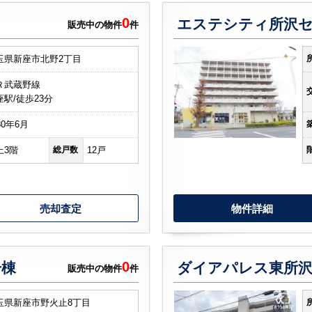
0
販売中の物件
件
山市
ふじみ野市
富士見市
志木市
新座市
朝霞市
玉県新座市北野2丁目
Ｒ武蔵野線
座駅/徒歩23分
80年6月
上3階
総戸数
12戸
売却査定
物件詳細
0
号棟
ダイアパレス東所
販売中の物件
件
玉県新座市野火止8丁目