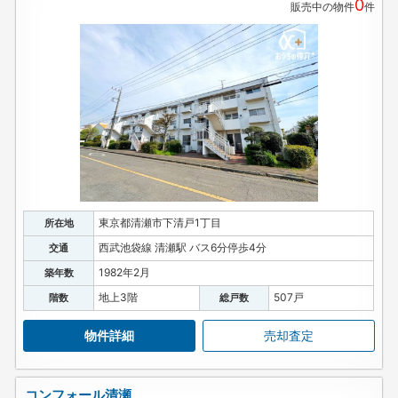
0
販売中の物件
件
東京都清瀬市下清戸1丁目
所在地
西武池袋線 清瀬駅 バス6分停歩4分
交通
1982年2月
築年数
地上3階
507戸
階数
総戸数
物件詳細
売却査定
コンフォール清瀬