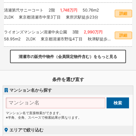
清瀬第弐サニーコート
2階
1,748万円
50.76m
2
詳細
2LDK 東京都清瀬市中里3丁目 東所沢駅徒歩23分
ライオンズマンション清瀬中央公園
3階
2,990万円
詳細
58.95m
2
2LDK 東京都清瀬市野塩4丁目 秋津駅徒歩17
分
清瀬市の販売中物件（会員限定物件含む）をもっと見る
条件を選び直す
マンション名から探す
マンション名で直接検索ができます。
※半角、全角、スペースで検索結果が異なります。
エリアで絞り込む