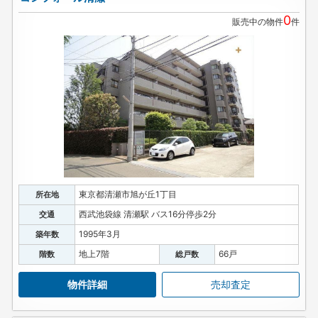
0
販売中の物件
件
東京都清瀬市旭が丘1丁目
所在地
西武池袋線 清瀬駅 バス16分停歩2分
交通
1995年3月
築年数
地上7階
66戸
階数
総戸数
物件詳細
売却査定