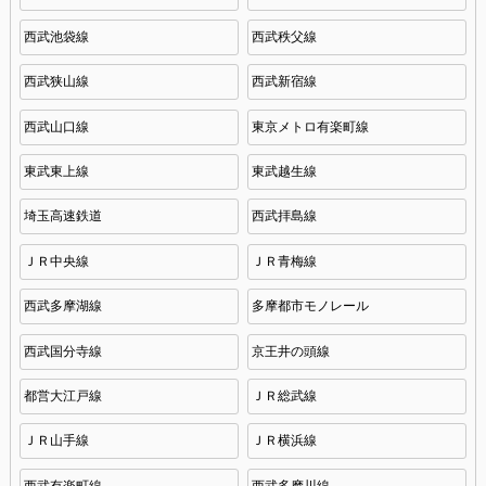
西武池袋線
西武秩父線
西武狭山線
西武新宿線
西武山口線
東京メトロ有楽町線
東武東上線
東武越生線
埼玉高速鉄道
西武拝島線
ＪＲ中央線
ＪＲ青梅線
西武多摩湖線
多摩都市モノレール
西武国分寺線
京王井の頭線
都営大江戸線
ＪＲ総武線
ＪＲ山手線
ＪＲ横浜線
西武有楽町線
西武多摩川線