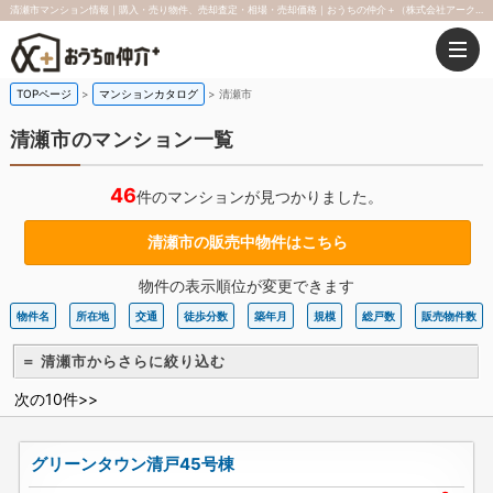
清瀬市マンション情報｜購入・売り物件、売却査定・相場・売却価格｜おうちの仲介＋（株式会社アークレスト）
TOPページ
マンションカタログ
清瀬市
清瀬市のマンション一覧
46
件のマンションが見つかりました。
清瀬市の販売中物件はこちら
物件の表示順位が変更できます
物件名
所在地
交通
徒歩分数
築年月
規模
総戸数
販売物件数
＝ 清瀬市からさらに絞り込む
次の10件>>
グリーンタウン清戸45号棟