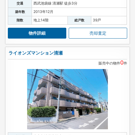
西武池袋線 清瀬駅 徒歩3分
交通
2013年12月
築年数
地上14階
39戸
階数
総戸数
物件詳細
売却査定
ライオンズマンション清瀬
0
販売中の物件
件