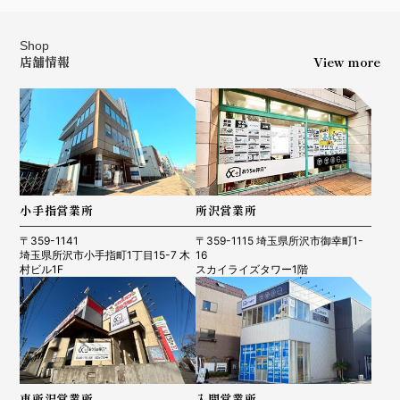
Shop
店舗情報
View more
小手指営業所
所沢営業所
〒359-1141
〒359-1115 埼玉県所沢市御幸町1-
埼玉県所沢市小手指町1丁目15-7 木
16
村ビル1F
スカイライズタワー1階
東所沢営業所
入間営業所