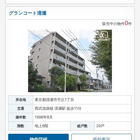
グランコート清瀬
0
販売中の物件
件
東京都清瀬市竹丘1丁目
所在地
西武池袋線 清瀬駅 徒歩11分
交通
1996年8月
築年数
地上6階
29戸
階数
総戸数
物件詳細
売却査定