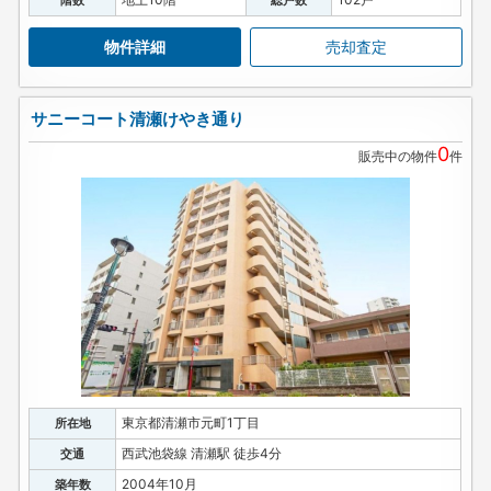
物件詳細
売却査定
サニーコート清瀬けやき通り
0
販売中の物件
件
東京都清瀬市元町1丁目
所在地
西武池袋線 清瀬駅 徒歩4分
交通
2004年10月
築年数