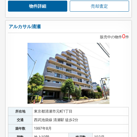
物件詳細
売却査定
アルカサル清瀬
0
販売中の物件
件
東京都清瀬市元町1丁目
所在地
西武池袋線 清瀬駅 徒歩2分
交通
1997年8月
築年数
地上10階
102戸
階数
総戸数