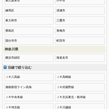
東久留米市
小平市
練馬区
清瀬市
東大和市
三鷹市
豊島区
青梅市
国分寺市
町田市
神奈川県
横浜市緑区
海老名市
沿線で絞り込む
ＪＲ八高線
ＪＲ高崎線
湘南新宿ライン高海
ＪＲ武蔵野線
ＪＲ中央本線
ＪＲ京浜東北・根岸線
ＪＲ埼京線
ＪＲ川越線