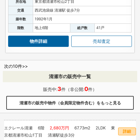
東京都清瀬市松山2丁目
所在地
西武池袋線 清瀬駅 徒歩7分
交通
1992年1月
築年数
地上6階
41戸
階数
総戸数
物件詳細
売却査定
次の10件>>
清瀬市の販売中一覧
3
0
販売中:
件（非公開:
件）
清瀬市の販売中物件（会員限定物件含む）をもっと見る
エクレール清瀬
6階
2,680万円
67.73m
2
2LDK 東
詳細
京都清瀬市松山1丁目 清瀬駅徒歩3分