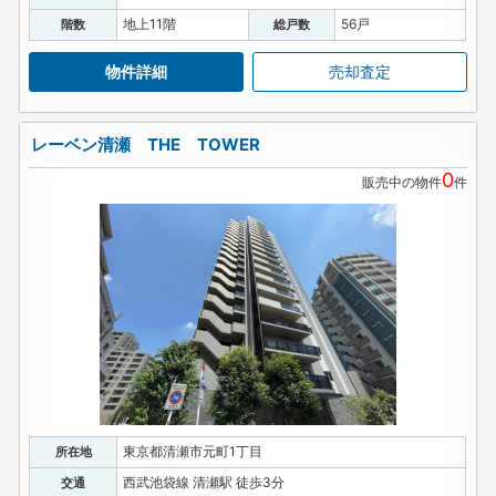
地上11階
56戸
階数
総戸数
物件詳細
売却査定
レーベン清瀬 THE TOWER
0
販売中の物件
件
東京都清瀬市元町1丁目
所在地
西武池袋線 清瀬駅 徒歩3分
交通