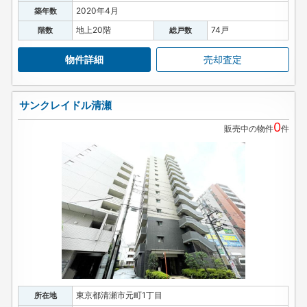
2020年4月
築年数
地上20階
74戸
階数
総戸数
物件詳細
売却査定
サンクレイドル清瀬
0
販売中の物件
件
東京都清瀬市元町1丁目
所在地