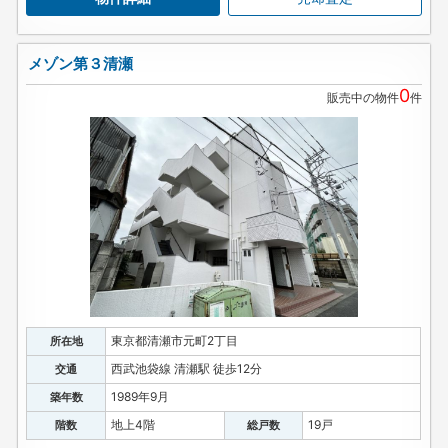
メゾン第３清瀬
0
販売中の物件
件
東京都清瀬市元町2丁目
所在地
西武池袋線 清瀬駅 徒歩12分
交通
1989年9月
築年数
地上4階
19戸
階数
総戸数