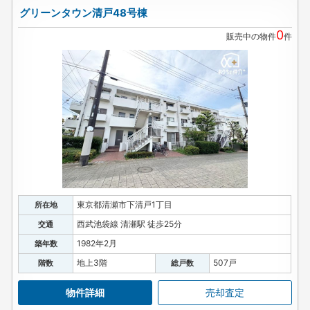
グリーンタウン清戸48号棟
0
販売中の物件
件
東京都清瀬市下清戸1丁目
所在地
西武池袋線 清瀬駅 徒歩25分
交通
1982年2月
築年数
地上3階
507戸
階数
総戸数
物件詳細
売却査定