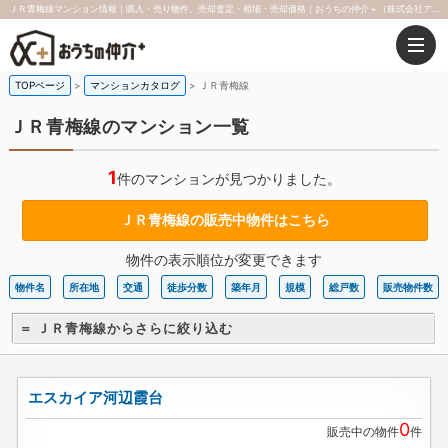
ＪＲ青梅線マンション情報｜購入・売り物件、売却査定・相場・売却価格｜おうちの仲介＋（株式会社アークレスト）
TOPページ
マンションカタログ
ＪＲ青梅線
ＪＲ青梅線のマンション一覧
1
件のマンションが見つかりました。
ＪＲ青梅線の販売中物件はこちら
物件の表示順位が変更できます
物件名
所在地
交通
徒歩分数
築年月
規模
総戸数
販売物件数
＝ ＪＲ青梅線からさらに絞り込む
エスカイア河辺霞台
0
販売中の物件
件