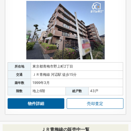
東京都青梅市野上町2丁目
所在地
ＪＲ青梅線 河辺駅 徒歩15分
交通
1999年3月
築年数
地上6階
43戸
階数
総戸数
物件詳細
売却査定
ＪＲ青梅線の販売中一覧