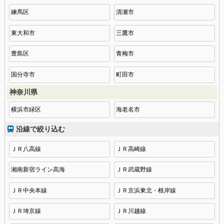
練馬区
清瀬市
東大和市
三鷹市
豊島区
青梅市
国分寺市
町田市
神奈川県
横浜市緑区
海老名市
沿線で絞り込む
ＪＲ八高線
ＪＲ高崎線
湘南新宿ライン高海
ＪＲ武蔵野線
ＪＲ中央本線
ＪＲ京浜東北・根岸線
ＪＲ埼京線
ＪＲ川越線