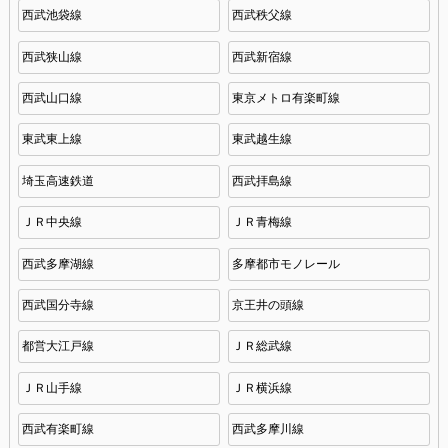
西武池袋線
西武秩父線
西武狭山線
西武新宿線
西武山口線
東京メトロ有楽町線
東武東上線
東武越生線
埼玉高速鉄道
西武拝島線
ＪＲ中央線
ＪＲ青梅線
西武多摩湖線
多摩都市モノレール
西武国分寺線
京王井の頭線
都営大江戸線
ＪＲ総武線
ＪＲ山手線
ＪＲ横浜線
西武有楽町線
西武多摩川線