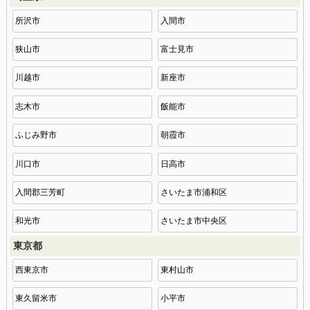
所沢市
入間市
狭山市
富士見市
川越市
新座市
志木市
飯能市
ふじみ野市
朝霞市
川口市
日高市
入間郡三芳町
さいたま市浦和区
和光市
さいたま市中央区
東京都
西東京市
東村山市
東久留米市
小平市