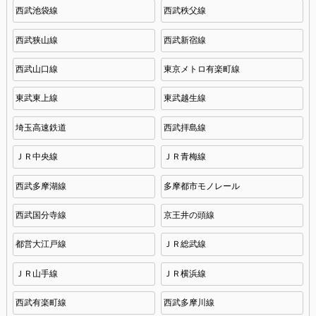
西武池袋線
西武秩父線
西武狭山線
西武新宿線
西武山口線
東京メトロ有楽町線
東武東上線
東武越生線
埼玉高速鉄道
西武拝島線
ＪＲ中央線
ＪＲ青梅線
西武多摩湖線
多摩都市モノレール
西武国分寺線
京王井の頭線
都営大江戸線
ＪＲ総武線
ＪＲ山手線
ＪＲ横浜線
西武有楽町線
西武多摩川線