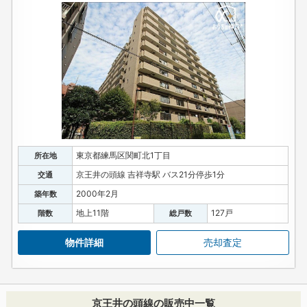
東京都練馬区関町北1丁目
所在地
京王井の頭線 吉祥寺駅 バス21分停歩1分
交通
2000年2月
築年数
地上11階
127戸
階数
総戸数
物件詳細
売却査定
京王井の頭線の販売中一覧