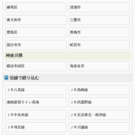
練馬区
清瀬市
東大和市
三鷹市
豊島区
青梅市
国分寺市
町田市
神奈川県
横浜市緑区
海老名市
沿線で絞り込む
ＪＲ八高線
ＪＲ高崎線
湘南新宿ライン高海
ＪＲ武蔵野線
ＪＲ中央本線
ＪＲ京浜東北・根岸線
ＪＲ埼京線
ＪＲ川越線