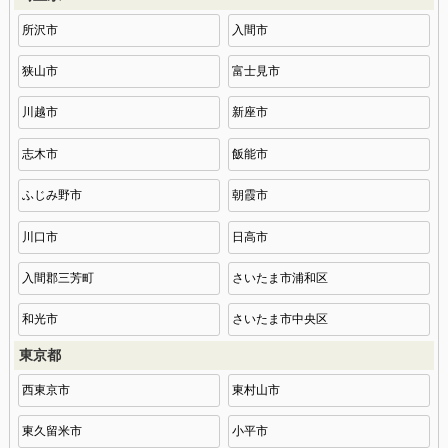
所沢市
入間市
狭山市
富士見市
川越市
新座市
志木市
飯能市
ふじみ野市
朝霞市
川口市
日高市
入間郡三芳町
さいたま市浦和区
和光市
さいたま市中央区
東京都
西東京市
東村山市
東久留米市
小平市