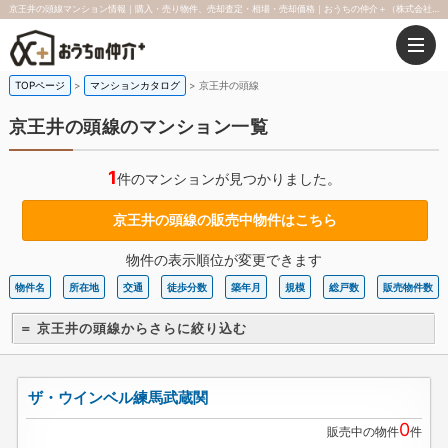
京王井の頭線マンション情報｜購入・売り物件、売却査定・相場・売却価格｜おうちの仲介＋（株式会社アークレスト）
TOPページ
マンションカタログ
京王井の頭線
京王井の頭線のマンション一覧
1
件のマンションが見つかりました。
京王井の頭線の販売中物件はこちら
物件の表示順位が変更できます
物件名
所在地
交通
徒歩分数
築年月
規模
総戸数
販売物件数
＝ 京王井の頭線からさらに絞り込む
ザ・ウインベル練馬武蔵関
0
販売中の物件
件