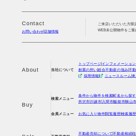
Contact
ご来店いただいた方限
WEB未公開物件をご
お問い合わせ
店舗情報
トップページ
インフォメーショ
About
当社について
創業の想い
総合不動産の強み
不動
採用情報
ニュースルーム
来
条件から物件を検索
町名から探
検索メニュー
所沢市
川越市
入間市
飯能市
狭山
Buy
会員メニュー
お気に入り物件
閲覧履歴
検索履
不動産売却について
不動産相続