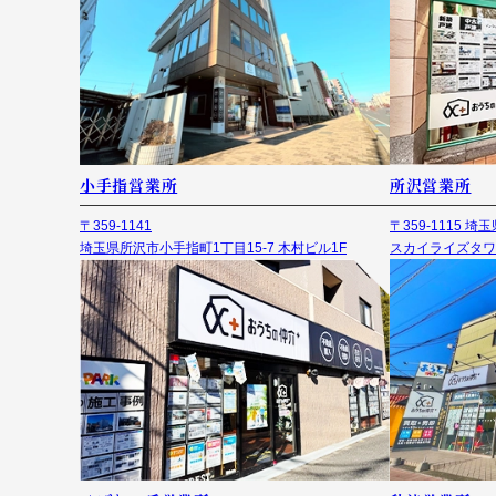
小手指営業所
所沢営業所
〒359-1141
〒359-1115 
埼玉県所沢市小手指町1丁目15-7 木村ビル1F
スカイライズタワ