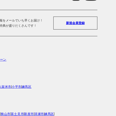
報をメールでいち早くお届け！
新規会員登録
特典が盛りだくさんです！
ーン
久留米市
小平市
練馬区
市
狭山市
富士見市
新座市
清瀬市
練馬区