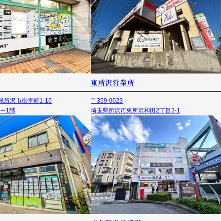
東所沢営業所
埼玉県所沢市御幸町1-16
〒359-0023
ー1階
埼玉県所沢市東所沢和田2丁目2-1