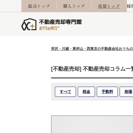
総合トップ
購入トップ
売却トップ
採
所沢・川越・東村山・西東京の不動産会社おうちの
査定実績
売却成功事例
相続
会社概要
不動産Q&A
なんでもご相談
住み替え
スタッフ紹介
マンションカタログ
ご来店予約
離婚
採用
不動
売却
[不動産売却] 不動産売却コラム一
すべて
税金
手数料
相場
西東京市
小手指営業所
東久留米市
所沢営業所
東村山市
東所沢
売却コラム
よくある質問
おうちLABO
おうちのリフォーム