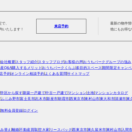
定で、
最新の物件情
来店予約
案内いたします！
他にもお得な
ン
会社概要
スタッフ紹介
スタッフブログ
お客様の声
おうちパークグループの強み
産Q&A
購入するメリット
おうちパークくらぶ
多目的スペース
期間限定キャンペ
店予約
オンライン相談予約
よくある質問
サイトマップ
す
学区から探す
新築一戸建て
中古一戸建て
マンション
土地
マンションカタログ
市
ふじみ野市
富士見市
志木市
新座市
朝霞市
西東京市
東村山市
東大和市
清瀬市
東
歴
無料会員登録
ログイン
住み替え
離婚
不動産買取
空き家
リースバック
西東京市
東久留米市
東村山市
入間