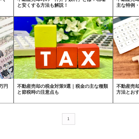
と安くする方法も解説！
主な特例
万円
不動産売却の税金対策9選｜税金の主な種類
不動産売
と節税時の注意点も
方法とお
1