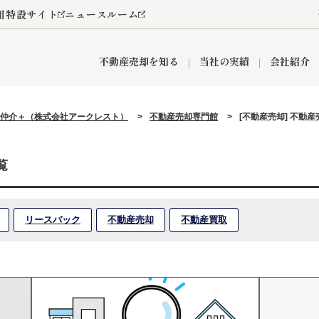
用特設サイト
ニュースルーム
不動産売却を知る
当社の実績
会社紹介
仲介＋（株式会社アークレスト）
>
不動産売却専門館
>
[不動産売却] 不動
情報
産買取
査定依頼
おうちパークくらぶ
お客様の声
空き家
オンライン相談予約
レンタルスペース
リースバック
創業の想い
プライバシーポリシー
総合不動産の強み
期間限定キャン
覧
リースバック
不動産売却
不動産買取
営業所
入間市
入間営業所
狭山市
ひばりケ丘営業所
富士見市
新座市
秋津営業所
清瀬
おうちパークグループの強み