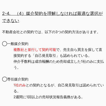
2-4.
（4）媒介契約を理解しなければ最適な選択が
できない
不動産会社との契約では、以下の3つの契約方法があります。
◯
一般媒介契約
複数社と並行して契約可能
で、売主自ら買主を探して直
接契約する「
自己発見取引
」も認められている。
仲介手数料は成功報酬のため売却成立した1社のみに支払
う。
◯
専任媒介契約
1
社のみ
との契約となるが、自己発見取引は認められてい
る。
2
週間に1回以上の売却状況報告義務がある。