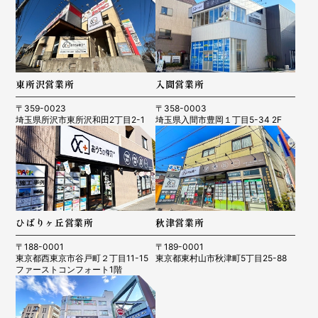
東所沢営業所
入間営業所
〒359-0023
〒358-0003
埼玉県所沢市東所沢和田2丁目2-1
埼玉県入間市豊岡１丁目5-34 2F
ひばりヶ丘営業所
秋津営業所
〒188-0001
〒189-0001
東京都西東京市谷戸町２丁目11-15
東京都東村山市秋津町5丁目25-88
ファーストコンフォート1階