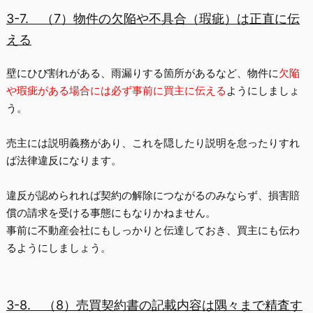
3-7.
（7）物件の欠陥や不具合（瑕疵）は正直に伝
える
壁にひび割れがある、雨漏りする箇所があるなど、物件に
欠陥
や瑕疵がある場合には必ず事前に買主に伝える
ようにしましょ
う。
売主には説明義務があり、これを隠したり説明を怠ったりすれ
ば
法律違反
になります。
違反が認められれば契約の解除につながるのみならず、
損害賠
償の請求を受ける事態にもなりかねません
。
事前に不動産会社にもしっかりと伝達しておき、買主にも伝わ
るようにしましょう。
3-8.
（8）売買契約書の記載内容は隅々まで精査す