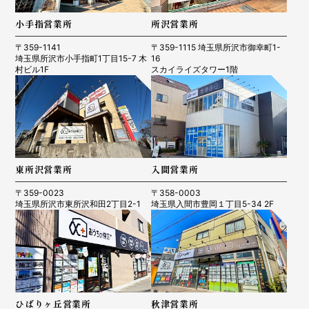
小手指営業所
所沢営業所
〒359-1141
〒359-1115 埼玉県所沢市御幸町1-
埼玉県所沢市小手指町1丁目15-7 木
16
村ビル1F
スカイライズタワー1階
東所沢営業所
入間営業所
〒359-0023
〒358-0003
埼玉県所沢市東所沢和田2丁目2-1
埼玉県入間市豊岡１丁目5-34 2F
ひばりヶ丘営業所
秋津営業所