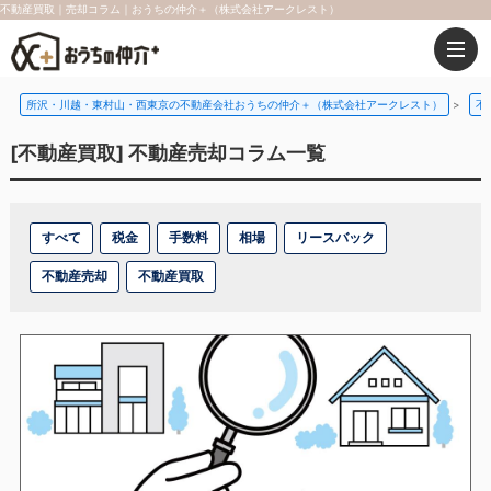
不動産買取｜売却コラム｜おうちの仲介＋（株式会社アークレスト）
所沢・川越・東村山・西東京の不動産会社おうちの仲介＋（株式会社アークレスト）
>
不
[不動産買取] 不動産売却コラム一覧
すべて
税金
手数料
相場
リースバック
不動産売却
不動産買取