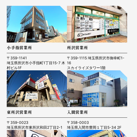
小手指営業所
所沢営業所
〒359-1141
〒359-1115 埼玉県所沢市御幸町1-
埼玉県所沢市小手指町1丁目15-7 木
16
村ビル1F
スカイライズタワー1階
東所沢営業所
入間営業所
〒359-0023
〒358-0003
埼玉県所沢市東所沢和田2丁目2-1
埼玉県入間市豊岡１丁目5-34 2F