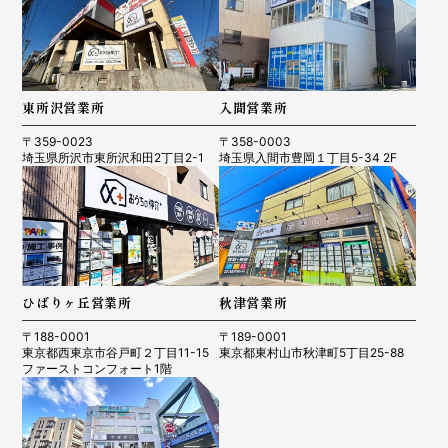
東所沢営業所
入間営業所
〒359-0023
〒358-0003
埼玉県所沢市東所沢和田2丁目2-1
埼玉県入間市豊岡１丁目5-34 2F
ひばりヶ丘営業所
秋津営業所
〒188-0001
〒189-0001
東京都西東京市谷戸町２丁目11-15
東京都東村山市秋津町5丁目25-88
ファーストコンフォート1階