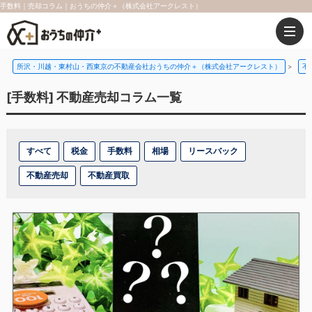
手数料｜売却コラム｜おうちの仲介＋（株式会社アークレスト）
所沢・川越・東村山・西東京の不動産会社おうちの仲介＋（株式会社アークレスト）
>
不
[手数料] 不動産売却コラム一覧
すべて
税金
手数料
相場
リースバック
不動産売却
不動産買取