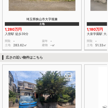
埼玉県狭山市大字堀兼
土地
1,280万円
1,180万円
入曽駅 徒歩39分
大泉学園駅 大
間取
-
築年
-
間取
-
土地
283.62㎡
建物
-㎡
土地
51.33㎡
広さの近い物件はこちら