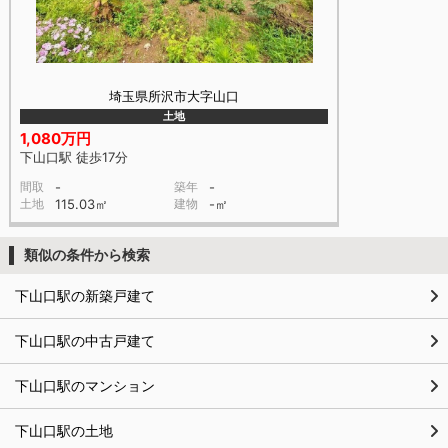
埼玉県所沢市大字山口
土地
1,080万円
下山口駅 徒歩17分
間取
-
築年
-
土地
115.03㎡
建物
-㎡
類似の条件から検索
下山口駅の新築戸建て
下山口駅の中古戸建て
下山口駅のマンション
下山口駅の土地