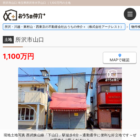
所沢市山口 埼玉県所沢市大字山口 ｜1,100万円の土地
所沢・川越・東村山・西東京の不動産会社おうちの仲介＋（株式会社アークレスト）
物件
所沢市山口
土地
1,100万円
MAPで確認
現地土地写真 西武狭山線「下山口」駅徒歩6分～通勤通学に便利な好立地です～ぜ