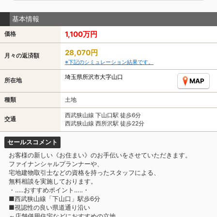
基本情報
1,100万円
価格
28,070円
月々の返済額
※下記のシミュレーション結果です。
埼玉県所沢市大字山口
所在地
MAP
種類
土地
西武狭山線 下山口駅 徒歩6分
交通
西武狭山線 西所沢駅 徒歩22分
セールスコメント
お客様の新しい《お住まい》のお手伝いをさせていただきます。
ファイナンシャルプランナーや、
宅地建物取引士などの資格を持ったスタッフによる、
無料相談を実施しております。
・‥…おすすめポイント…‥・
■西武狭山線「下山口」駅歩6分
■視認性の良い県道通り沿い
～店舗併用住宅などにおすすめの立地