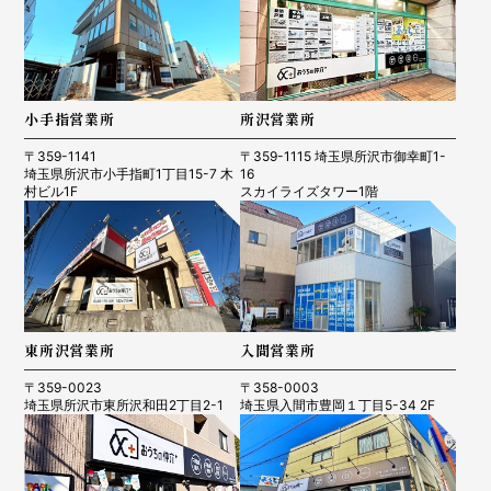
小手指営業所
所沢営業所
〒359-1141
〒359-1115 埼玉県所沢市御幸町1-
埼玉県所沢市小手指町1丁目15-7 木
16
村ビル1F
スカイライズタワー1階
東所沢営業所
入間営業所
〒359-0023
〒358-0003
埼玉県所沢市東所沢和田2丁目2-1
埼玉県入間市豊岡１丁目5-34 2F