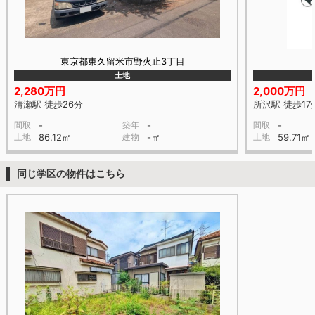
東京都東久留米市野火止3丁目
土地
2,280万円
2,000万円
清瀬駅 徒歩26分
所沢駅 徒歩17
間取
-
築年
-
間取
-
土地
86.12㎡
建物
-㎡
土地
59.71㎡
同じ学区の物件はこちら