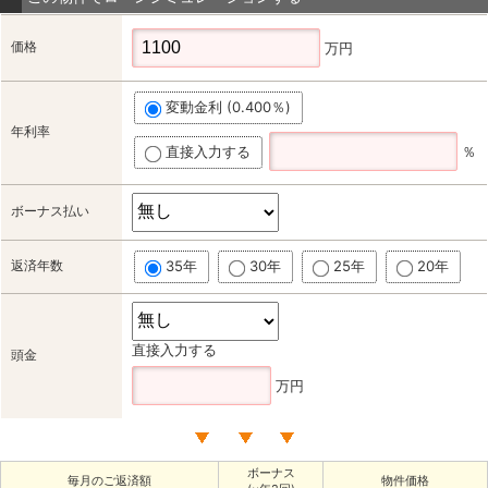
価格
万円
変動金利 (0.400％)
年利率
直接入力する
％
ボーナス払い
返済年数
35年
30年
25年
20年
直接入力する
頭金
万円
ボーナス
毎月のご返済額
物件価格