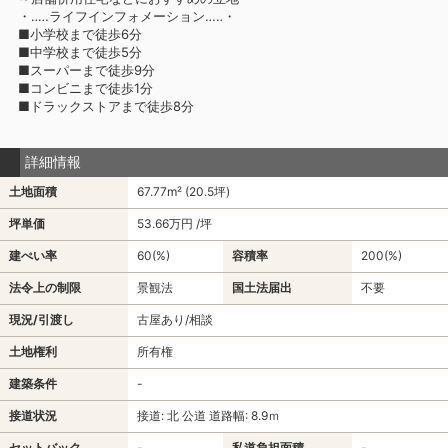
・‥…ライフインフォメーション…‥・
■小学校まで徒歩6分
■中学校まで徒歩5分
■スーパーまで徒歩9分
■コンビニまで徒歩1分
■ドラックストアまで徒歩8分
詳細情報
土地面積
67.77m² (20.5坪)
坪単価
53.66万円 /坪
建ぺい率
60(%)
容積率
200(%)
法令上の制限
景観法
国土法届出
不要
現況/引渡し
古屋あり/相談
土地権利
所有権
建築条件
-
接道状況
接道: 北 公道 道路幅: 8.9ｍ
セットバック
-
私道負担面積
-