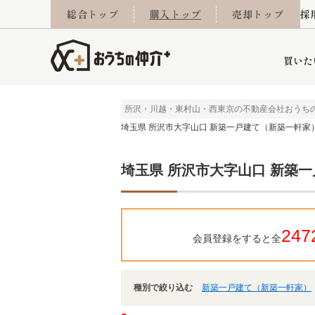
総合トップ
購入トップ
売却トップ
採
買いた
所沢・川越・東村山・西東京の不動産会社おうち
埼玉県 所沢市大字山口 新築一戸建て（新築一軒家
詳細条件から探す
不動産売却専門館
会社概要
不動産Q&A
ご来店予約
おうちLABO
おうちのリフォーム
スタッフ紹介
オンライン相談予約
マンションカタログ
建築事例
学区から探す
売却査定実績
リフォーム事例
採用
埼玉県 所沢市大字山口 新築
当社お預かり物件
相続
小手指営業所
住み替え
所沢営業所
グループ会社施工物
離婚
東所沢
不動
247
会員登録をすると全
種別で絞り込む
新築一戸建て（新築一軒家）
今月の住宅ローン金利
西東京市
おうちLABO
東久留米市
おうちのリフォーム
当社提携金融機
東村山市