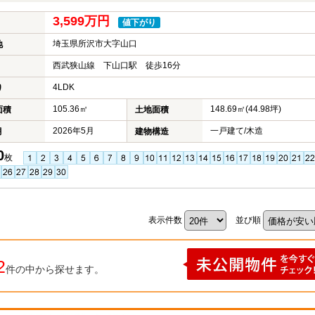
3,599万円
値下がり
埼玉県所沢市大字山口
地
西武狭山線 下山口駅 徒歩16分
4LDK
り
105.36㎡
148.69㎡(44.98坪)
面積
土地面積
2026年5月
一戸建て/木造
月
建物構造
0
枚
表示件数
並び順
2
件の中から探せます。