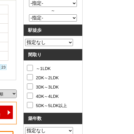
～
駅徒歩
間取り
～1LDK
2DK～2LDK
3DK～3LDK
4DK～4LDK
5DK～5LDK以上
築年数