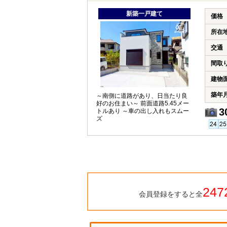
新築一戸建て
価格
所在
交通
間取
建物
築年
～南側に道路があり、日当たり良
好のお住まい～ 前面道路5.45メー
3
トルあり ～車の出し入れもスムー
ズ
247
会員登録をすると全