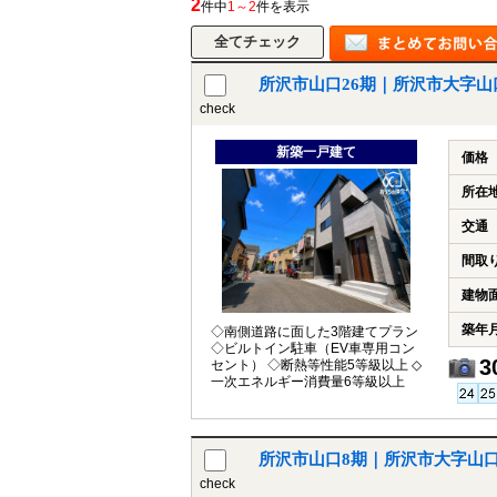
2
件中
1～2
件を表示
所沢市山口26期｜所沢市大字山
所沢市
川越市
入間市
飯能市
狭
check
東久留米市
小平市
練馬区
新築一戸建て
価格
所在
交通
間取
建物
築年
◇南側道路に面した3階建てプラン
◇ビルトイン駐車（EV車専用コン
3
セント） ◇断熱等性能5等級以上 ◇
一次エネルギー消費量6等級以上
所沢市山口8期｜所沢市大字山口
check