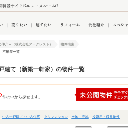
用特設サイト
ニュースルーム
い
売りたい
建てたい
リフォーム
会社紹介
スペシ
の仲介＋（株式会社アークレスト）
物件検索
） 不動産一覧
情報
町名から探す
売却成功実績
売却査定依頼
おうちパークくらぶ
【埼玉】補助金・助成金
お客様の声
お気に入り
よくある質問
なんでもご相談
レンタルスペース
創業の想い
閲覧履歴
売却コラム
プライバシーポリシー
【東京】補助金・助成金
総合不動産の強み
期間限定キャン
検索履歴
査定依頼
一戸建て（新築一軒家）の物件一覧
件
営業所
産買取
リノベーション済み物件
空き家
入間営業所
リースバック
ひばりケ丘営業所
秋津営業所
2
件の中から探せます。
中古一戸建て・中古住宅
中古マンション
土地・売地
投資用・収益物件
関
入間市
おうちパークグループの強み
8代疾病保証付き住宅ローン
狭山市
富士見市
団体信用保険
新座市
購入
清瀬