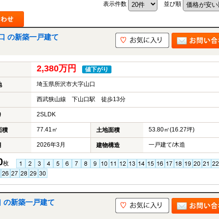
表示件数
並び順
口 の新築一戸建て
山市
ふじみ野市
富士見市
志木市
新座市
朝霞市
2,380万円
値下がり
埼玉県所沢市大字山口
地
西武狭山線 下山口駅 徒歩13分
2SLDK
り
77.41㎡
53.80㎡(16.27坪)
面積
土地面積
2026年3月
一戸建て/木造
月
建物構造
0
枚
 の新築一戸建て