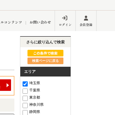
ャルコンテンツ
お問い合わせ
ログイン
会員登録
さらに絞り込んで検索
ペーン
フォーム
インフォメーション
ブログ
検索ページに戻る
エリア
東久留米営業所
埼玉県
千葉県
東京都
神奈川県
するメリット
市
練馬区
静岡県