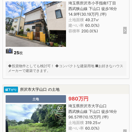
埼玉県所沢市小手指南1丁目
西武狭山線 下山口 徒歩16分
14.9坪(30.19万円 /坪)
土地面積
49.27㎡
建ぺい率
60.0(%)
容積率
200.0(%)
25
枚
◆投資物件としても検討可！ ◆コンパクトな建築用地 ■お好きなハウス
メーカーで建築できます。
所沢市大字山口 の土地
値下がり
980万円
土地
埼玉県所沢市大字山口
西武狭山線 下山口 徒歩16分
96.57坪(10.15万円 /坪)
土地面積
319.25㎡
建ぺい率
60.0(%)