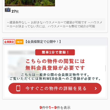
27
枚
～建築条件なし～ お好きなハウスメーカーで建築が可能です ～ハウスメ
ーカーが決まってない方には、ハウスメーカーを弊社で紹介が可能
【会員様限定で公開中！】
会員限定
NEW
9
1～9
件中
件を表示