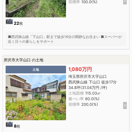
容積率
100.0(%)
22
枚
■西武狭山線「下山口」駅まで徒歩16分の閑静なお住まい ■スーパーが
近く日々の暮らしをサポート
所沢市大字山口 の土地
1,080万円
土地
埼玉県所沢市大字山口
西武狭山線 下山口 徒歩17分
34.8坪(31.04万円 /坪)
土地面積
115.03㎡
建ぺい率
60.0(%)
容積率
200.0(%)
8
枚