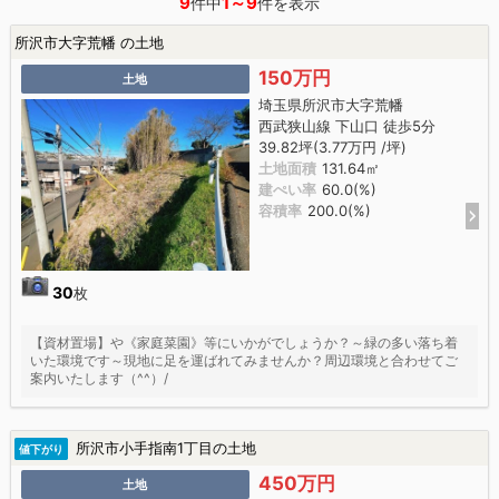
9
1～9
件中
件を表示
所沢市大字荒幡 の土地
150万円
土地
埼玉県所沢市大字荒幡
西武狭山線 下山口 徒歩5分
39.82坪(3.77万円 /坪)
土地面積
131.64㎡
建ぺい率
60.0(%)
容積率
200.0(%)
30
枚
【資材置場】や《家庭菜園》等にいかがでしょうか？～緑の多い落ち着
いた環境です～現地に足を運ばれてみませんか？周辺環境と合わせてご
案内いたします（^^）/
所沢市小手指南1丁目の土地
値下がり
450万円
土地