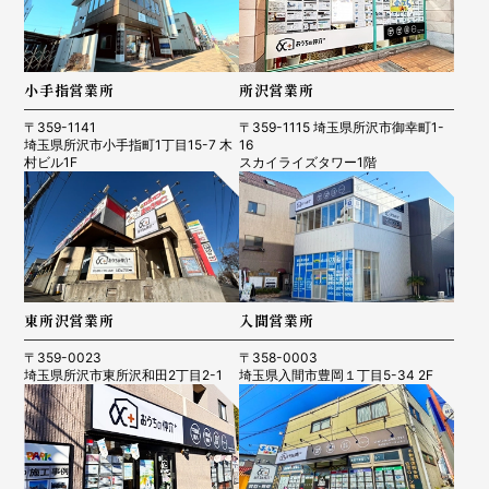
小手指営業所
所沢営業所
〒359-1141
〒359-1115 埼玉県所沢市御幸町1-
埼玉県所沢市小手指町1丁目15-7 木
16
村ビル1F
スカイライズタワー1階
東所沢営業所
入間営業所
〒359-0023
〒358-0003
埼玉県所沢市東所沢和田2丁目2-1
埼玉県入間市豊岡１丁目5-34 2F