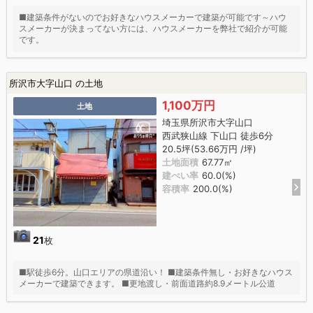
■建築条件がないのでお好きなハウスメーカーで建築が可能です～ハウ
スメーカーが決まってない方には、ハウスメーカーを弊社で紹介が可能
です。
所沢市大字山口 の土地
1,100万円
土地
埼玉県所沢市大字山口
西武狭山線 下山口 徒歩6分
20.5坪(53.66万円 /坪)
土地面積
67.77㎡
建ぺい率
60.0(%)
容積率
200.0(%)
21
枚
■駅徒歩6分。山口エリアの県道沿い！ ■建築条件無し・お好きなハウス
メーカーで建築できます。 ■更地渡し・前面道路約8.9メートル公道