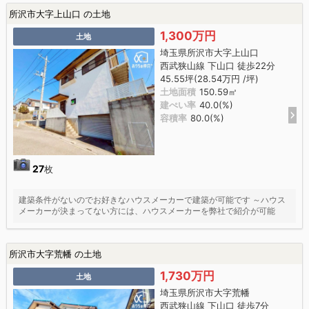
所沢市大字上山口 の土地
1,300万円
土地
埼玉県所沢市大字上山口
西武狭山線 下山口 徒歩22分
45.55坪(28.54万円 /坪)
土地面積
150.59㎡
建ぺい率
40.0(%)
容積率
80.0(%)
27
枚
建築条件がないのでお好きなハウスメーカーで建築が可能です ～ハウス
メーカーが決まってない方には、ハウスメーカーを弊社で紹介が可能
所沢市大字荒幡 の土地
1,730万円
土地
埼玉県所沢市大字荒幡
西武狭山線 下山口 徒歩7分