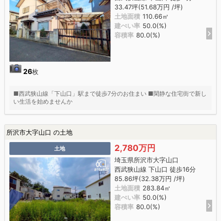
33.47坪(51.68万円 /坪)
土地面積
110.66㎡
建ぺい率
50.0(%)
容積率
80.0(%)
26
枚
■西武狭山線「下山口」駅まで徒歩7分のお住まい ■閑静な住宅街で新し
い生活を始めませんか
所沢市大字山口 の土地
2,780万円
土地
埼玉県所沢市大字山口
西武狭山線 下山口 徒歩16分
85.86坪(32.38万円 /坪)
土地面積
283.84㎡
建ぺい率
50.0(%)
容積率
80.0(%)