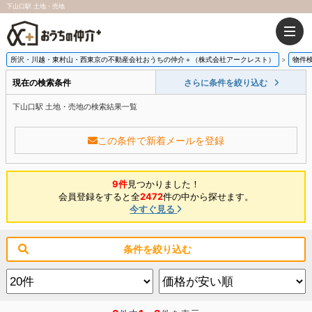
下山口駅 土地・売地
所沢・川越・東村山・西東京の不動産会社おうちの仲介＋（株式会社アークレスト）
物件
現在の検索条件
さらに条件を絞り込む
下山口駅 土地・売地の検索結果一覧
この条件で新着メールを登録
9件
見つかりました！
会員登録をすると全
2472
件の中から探せます。
今すぐ見る
条件を絞り込む