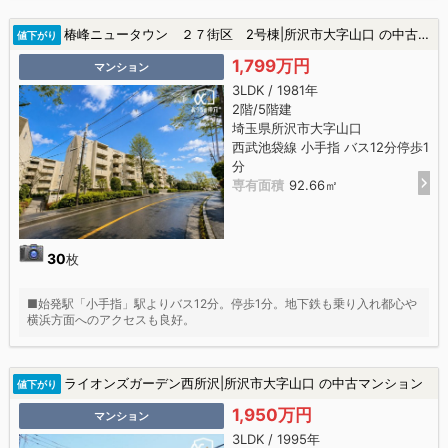
椿峰ニュータウン ２７街区 2号棟|所沢市大字山口 の中古マンション
値下がり
1,799万円
マンション
3LDK / 1981年
2階/5階建
埼玉県所沢市大字山口
西武池袋線 小手指 バス12分停歩1
分
専有面積
92.66㎡
30
枚
■始発駅「小手指」駅よりバス12分。停歩1分。地下鉄も乗り入れ都心や
横浜方面へのアクセスも良好。
ライオンズガーデン西所沢|所沢市大字山口 の中古マンション
値下がり
1,950万円
マンション
3LDK / 1995年