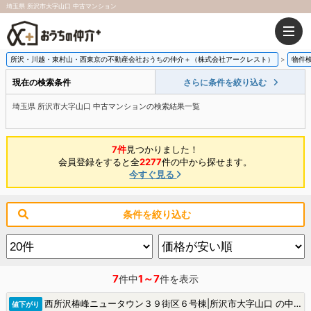
埼玉県 所沢市大字山口 中古マンション
所沢・川越・東村山・西東京の不動産会社おうちの仲介＋（株式会社アークレスト）
物件
現在の検索条件
さらに条件を絞り込む
埼玉県 所沢市大字山口 中古マンションの検索結果一覧
7件
見つかりました！
会員登録をすると全
2277
件の中から探せます。
今すぐ見る
条件を絞り込む
7
1～7
件中
件を表示
西所沢椿峰ニュータウン３９街区６号棟|所沢市大字山口 の中古マンション
値下がり