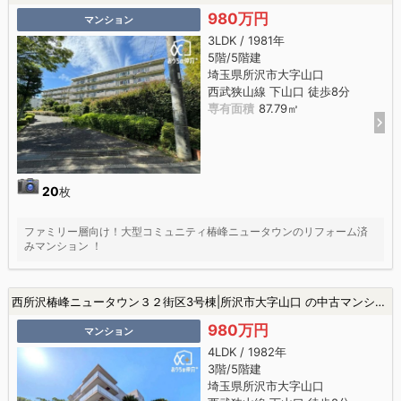
980万円
マンション
3LDK / 1981年
5階/5階建
埼玉県所沢市大字山口
西武狭山線 下山口 徒歩8分
専有面積
87.79㎡
20
枚
ファミリー層向け！大型コミュニティ椿峰ニュータウンのリフォーム済
みマンション ！
西所沢椿峰ニュータウン３２街区3号棟|所沢市大字山口 の中古マンション
980万円
マンション
4LDK / 1982年
3階/5階建
埼玉県所沢市大字山口