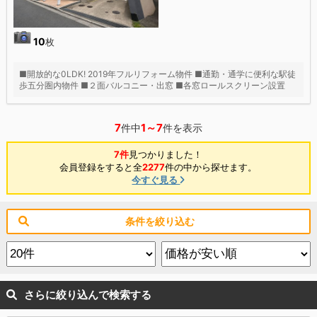
10
枚
■開放的な0LDK! 2019年フルリフォーム物件 ■通勤・通学に便利な駅徒
歩五分圏内物件 ■２面バルコニー・出窓 ■各窓ロールスクリーン設置
7
1～7
件中
件を表示
7件
見つかりました！
会員登録をすると全
2277
件の中から探せます。
今すぐ見る
条件を絞り込む
さらに絞り込んで検索する