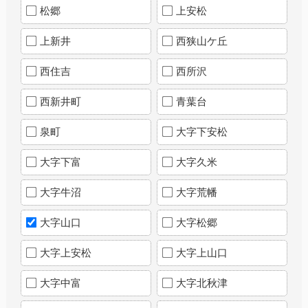
松郷
上安松
上新井
西狭山ケ丘
西住吉
西所沢
西新井町
青葉台
泉町
大字下安松
大字下富
大字久米
大字牛沼
大字荒幡
大字山口
大字松郷
大字上安松
大字上山口
大字中富
大字北秋津