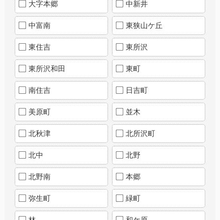
大字本郷
中新井
中富南
東狭山ケ丘
東住吉
東所沢
東所沢和田
東町
南住吉
日吉町
美原町
並木
北秋津
北所沢町
北中
北野
北野南
本郷
弥生町
緑町
林
和ケ原