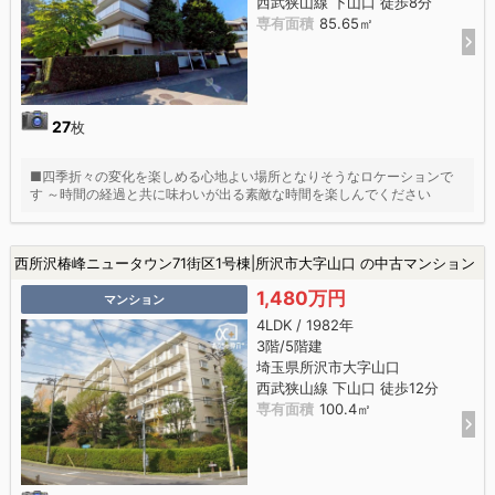
西武狭山線 下山口 徒歩8分
専有面積
85.65㎡
27
枚
■四季折々の変化を楽しめる心地よい場所となりそうなロケーションで
す ～時間の経過と共に味わいが出る素敵な時間を楽しんでください
西所沢椿峰ニュータウン71街区1号棟|所沢市大字山口 の中古マンション
1,480万円
マンション
4LDK / 1982年
3階/5階建
埼玉県所沢市大字山口
西武狭山線 下山口 徒歩12分
専有面積
100.4㎡