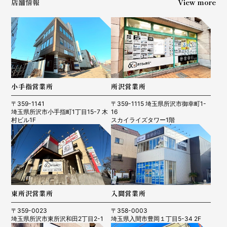
店舗情報
View more
小手指営業所
所沢営業所
〒359-1141
〒359-1115 埼玉県所沢市御幸町1-
埼玉県所沢市小手指町1丁目15-7 木
16
村ビル1F
スカイライズタワー1階
東所沢営業所
入間営業所
〒359-0023
〒358-0003
埼玉県所沢市東所沢和田2丁目2-1
埼玉県入間市豊岡１丁目5-34 2F