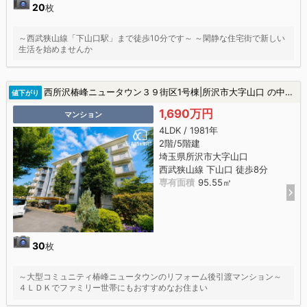
20
枚
～西武狭山線「下山口駅」まで徒歩10分です～ ～閑静な住宅街で新しい
生活を始めませんか
西所沢椿峰ニュータウン３９街区1号棟|所沢市大字山口 の中古マンション
値下がり
1,690万円
マンション
4LDK / 1981年
2階/5階建
埼玉県所沢市大字山口
西武狭山線 下山口 徒歩8分
専有面積
95.55㎡
30
枚
～大型コミュニティ椿峰ニュータウンのリフォーム後引渡マンション～
４ＬＤＫでファミリー世帯にもおすすめなお住まい