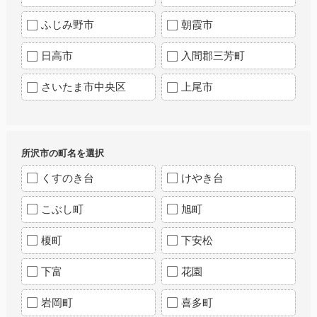
ふじみ野市
朝霞市
日高市
入間郡三芳町
さいたま市中央区
上尾市
所沢市の町名を選択
くすのき台
けやき台
こぶし町
旭町
榎町
下安松
下富
花園
岩岡町
喜多町