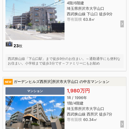
4階/6階建
埼玉県所沢市大字山口
西武狭山線 下山口 徒歩9分
専有面積
63.8㎡
23
枚
西武狭山線「下山口駅」まで徒歩9分のお住まい。～通勤通学にも便利な
お住まい。小学校まで徒歩3分です～ファミリーにもお勧め
ガーデンヒルズ西所沢|所沢市大字山口 の中古マンション
NEW
1,980万円
マンション
1R / 1996年
1階/4階建
埼玉県所沢市大字山口
西武狭山線 西所沢 徒歩7分
専有面積
60.34㎡