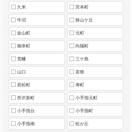
久米
宮本町
牛沼
狭山ケ丘
金山町
元町
御幸町
向陽町
荒幡
三ケ島
山口
若狭
若松町
寿町
所沢新町
小手指元町
小手指台
小手指町
小手指南
松が丘