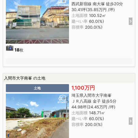
西武新宿線 南大塚 徒歩20分
30.41坪(35.85万円 /坪)
土地面積
100.52㎡
建ぺい率
60.0(%)
容積率
200.0(%)
18
枚
入間市大字南峯 の土地
1,100万円
土地
埼玉県入間市大字南峯
ＪＲ八高線 金子 徒歩5分
44.98坪(24.45万円 /坪)
土地面積
148.71㎡
建ぺい率
60.0(%)
容積率
200.0(%)