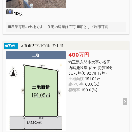
10
枚
■農業専用の土地です ～住宅の建築は不可 ■畑として利用可能
入間市大字小谷田 の土地
値下がり
400万円
土地
埼玉県入間市大字小谷田
西武池袋線 仏子 徒歩16分
57.78坪(6.92万円 /坪)
土地面積
191.02㎡
建ぺい率
60.0(%)
容積率
150.0(%)