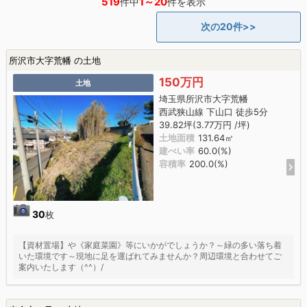
519
1～20
件中
件を表示
次の20件>>
所沢市大字荒幡 の土地
150万円
土地
埼玉県所沢市大字荒幡
西武狭山線 下山口 徒歩5分
39.82坪(3.77万円 /坪)
土地面積
131.64㎡
建ぺい率
60.0(%)
容積率
200.0(%)
30
枚
【資材置場】や《家庭菜園》等にいかがでしょうか？～緑の多い落ち着
いた環境です～現地に足を運ばれてみませんか？周辺環境と合わせてご
案内いたします（^^）/