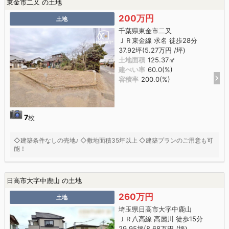
東金市二又 の土地
200万円
土地
千葉県東金市二又
ＪＲ東金線 求名 徒歩28分
37.92坪(5.27万円 /坪)
土地面積
125.37㎡
建ぺい率
60.0(%)
容積率
200.0(%)
7
枚
◇建築条件なしの売地♪ ◇敷地面積35坪以上 ◇建築プランのご用意も可
能！
日高市大字中鹿山 の土地
260万円
土地
埼玉県日高市大字中鹿山
ＪＲ八高線 高麗川 徒歩15分
29.95坪(8.68万円 /坪)