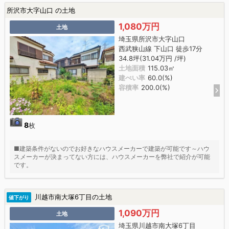
所沢市大字山口 の土地
1,080万円
土地
埼玉県所沢市大字山口
西武狭山線 下山口 徒歩17分
34.8坪(31.04万円 /坪)
土地面積
115.03㎡
建ぺい率
60.0(%)
容積率
200.0(%)
8
枚
■建築条件がないのでお好きなハウスメーカーで建築が可能です～ハウ
スメーカーが決まってない方には、ハウスメーカーを弊社で紹介が可能
です。
川越市南大塚6丁目の土地
値下がり
1,090万円
土地
埼玉県川越市南大塚6丁目