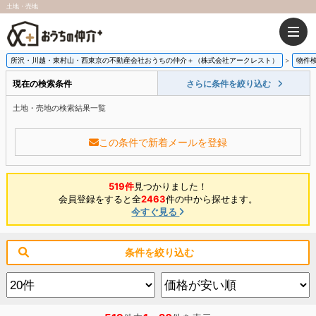
土地・売地
所沢・川越・東村山・西東京の不動産会社おうちの仲介＋（株式会社アークレスト）
物件
現在の検索条件
さらに条件を絞り込む
土地・売地の検索結果一覧
この条件で新着メールを登録
519件
見つかりました！
会員登録をすると全
2463
件の中から探せます。
今すぐ見る
条件を絞り込む