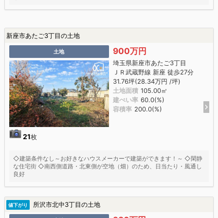
新座市あたご3丁目の土地
900万円
土地
埼玉県新座市あたご3丁目
ＪＲ武蔵野線 新座 徒歩27分
31.76坪(28.34万円 /坪)
土地面積
105.00㎡
建ぺい率
60.0(%)
容積率
200.0(%)
21
枚
◇建築条件なし～お好きなハウスメーカーで建築ができます！～ ◇閑静
な住宅街 ◇南西側道路・北東側が空地（畑）のため、日当たり・風通し
良好
所沢市北中3丁目の土地
値下がり