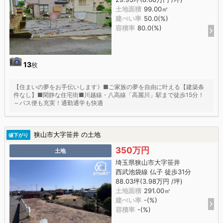
土地面積
99.00㎡
建ぺい率
50.0(%)
容積率
80.0(%)
13
枚
【住まいの夢をお手伝いします》■ご家族の夢を自由に叶える【建築条
件なし】■閑静な住宅街■川越線・八高線「高麗川」駅まで徒歩15分！
～バス便も充実！通勤通学も快適
狭山市大字笹井 の土地
値下がり
350万円
土地
埼玉県狭山市大字笹井
西武池袋線 仏子 徒歩31分
88.03坪(3.98万円 /坪)
土地面積
291.00㎡
建ぺい率
-(%)
容積率
-(%)