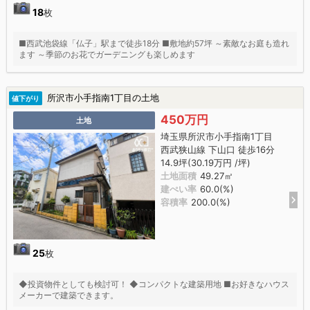
18
枚
■西武池袋線「仏子」駅まで徒歩18分 ■敷地約57坪 ～素敵なお庭も造れ
ます ～季節のお花でガーデニングも楽しめます
所沢市小手指南1丁目の土地
値下がり
450万円
土地
埼玉県所沢市小手指南1丁目
西武狭山線 下山口 徒歩16分
14.9坪(30.19万円 /坪)
土地面積
49.27㎡
建ぺい率
60.0(%)
容積率
200.0(%)
25
枚
◆投資物件としても検討可！ ◆コンパクトな建築用地 ■お好きなハウス
メーカーで建築できます。