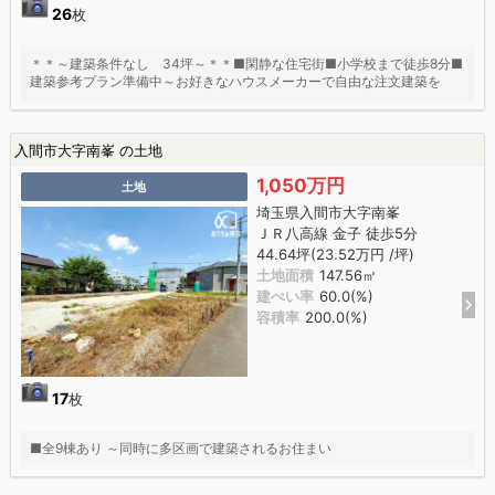
26
枚
＊＊～建築条件なし 34坪～＊＊■閑静な住宅街■小学校まで徒歩8分■
建築参考プラン準備中～お好きなハウスメーカーで自由な注文建築を
入間市大字南峯 の土地
1,050万円
土地
埼玉県入間市大字南峯
ＪＲ八高線 金子 徒歩5分
44.64坪(23.52万円 /坪)
土地面積
147.56㎡
建ぺい率
60.0(%)
容積率
200.0(%)
17
枚
■全9棟あり ～同時に多区画で建築されるお住まい