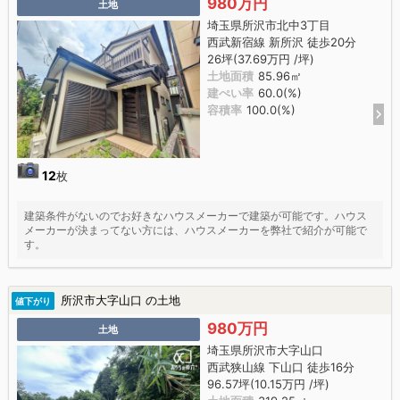
980万円
土地
埼玉県所沢市北中3丁目
西武新宿線 新所沢 徒歩20分
26坪(37.69万円 /坪)
土地面積
85.96㎡
建ぺい率
60.0(%)
容積率
100.0(%)
12
枚
建築条件がないのでお好きなハウスメーカーで建築が可能です。ハウス
メーカーが決まってない方には、ハウスメーカーを弊社で紹介が可能で
す。
所沢市大字山口 の土地
値下がり
980万円
土地
埼玉県所沢市大字山口
西武狭山線 下山口 徒歩16分
96.57坪(10.15万円 /坪)