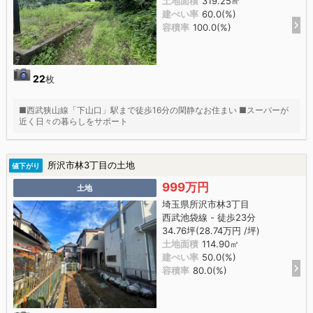
土地面積
319.25㎡
建ぺい率
60.0(%)
容積率
100.0(%)
22
枚
■西武狭山線「下山口」駅まで徒歩16分の閑静なお住まい ■スーパーが
近く日々の暮らしをサポート
所沢市林3丁目の土地
値下がり
999万円
土地
埼玉県所沢市林3丁目
西武池袋線 - 徒歩23分
34.76坪(28.74万円 /坪)
土地面積
114.90㎡
建ぺい率
50.0(%)
容積率
80.0(%)