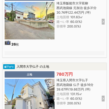
埼玉県飯能市大字双柳
西武池袋線 元加治 徒歩31分
30.74坪(22.44万円 /坪)
土地面積
101.63㎡
建ぺい率
60.0(%)
容積率
200.0(%)
26
枚
入間市大字仏子 の土地
値下がり
780万円
土地
埼玉県入間市大字仏子
西武池袋線 仏子 徒歩16分
39.67坪(19.66万円 /坪)
土地面積
131.15㎡
建ぺい率
60.0(%)
容積率
200.0(%)