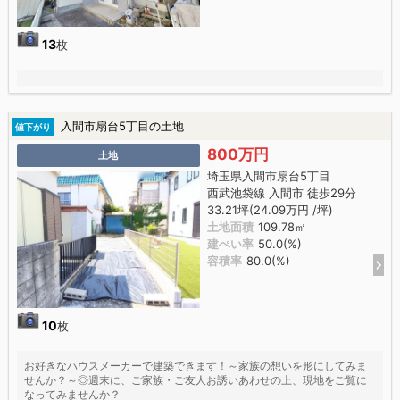
13
枚
入間市扇台5丁目の土地
値下がり
800万円
土地
埼玉県入間市扇台5丁目
西武池袋線 入間市 徒歩29分
33.21坪(24.09万円 /坪)
土地面積
109.78㎡
建ぺい率
50.0(%)
容積率
80.0(%)
10
枚
お好きなハウスメーカーで建築できます！～家族の想いを形にしてみま
せんか？～◎週末に、ご家族・ご友人お誘いあわせの上、現地をご覧に
なってみませんか？