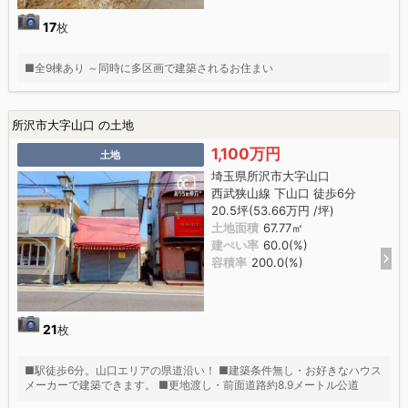
17
枚
■全9棟あり ～同時に多区画で建築されるお住まい
所沢市大字山口 の土地
1,100万円
土地
埼玉県所沢市大字山口
西武狭山線 下山口 徒歩6分
20.5坪(53.66万円 /坪)
土地面積
67.77㎡
建ぺい率
60.0(%)
容積率
200.0(%)
21
枚
■駅徒歩6分。山口エリアの県道沿い！ ■建築条件無し・お好きなハウス
メーカーで建築できます。 ■更地渡し・前面道路約8.9メートル公道