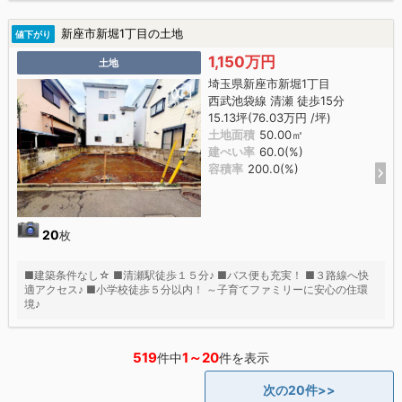
新座市新堀1丁目の土地
値下がり
1,150万円
土地
埼玉県新座市新堀1丁目
西武池袋線 清瀬 徒歩15分
15.13坪(76.03万円 /坪)
土地面積
50.00㎡
建ぺい率
60.0(%)
容積率
200.0(%)
20
枚
■建築条件なし☆ ■清瀬駅徒歩１５分♪ ■バス便も充実！ ■３路線へ快
適アクセス♪ ■小学校徒歩５分以内！ ～子育てファミリーに安心の住環
境♪
519
1～20
件中
件を表示
次の20件>>