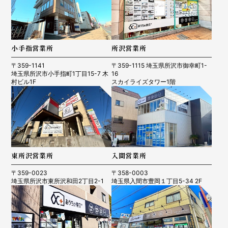
小手指営業所
所沢営業所
〒359-1141
〒359-1115 埼玉県所沢市御幸町1-
埼玉県所沢市小手指町1丁目15-7 木
16
村ビル1F
スカイライズタワー1階
東所沢営業所
入間営業所
〒359-0023
〒358-0003
埼玉県所沢市東所沢和田2丁目2-1
埼玉県入間市豊岡１丁目5-34 2F