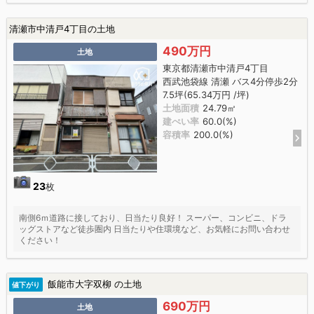
清瀬市中清戸4丁目の土地
490万円
土地
東京都清瀬市中清戸4丁目
西武池袋線 清瀬 バス4分停歩2分
7.5坪(65.34万円 /坪)
土地面積
24.79㎡
建ぺい率
60.0(%)
容積率
200.0(%)
23
枚
南側6ｍ道路に接しており、日当たり良好！ スーパー、コンビニ、ドラ
ッグストアなど徒歩圏内 日当たりや住環境など、お気軽にお問い合わせ
ください！
飯能市大字双柳 の土地
値下がり
690万円
土地