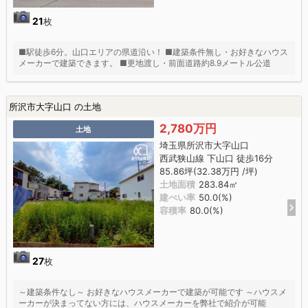
21
枚
■駅徒歩6分。山口エリアの県道沿い！ ■建築条件無し・お好きなハウス
メーカーで建築できます。 ■更地渡し・前面道路約8.9メートル公道
所沢市大字山口 の土地
2,780万円
土地
埼玉県所沢市大字山口
西武狭山線 下山口 徒歩16分
85.86坪(32.38万円 /坪)
土地面積
283.84㎡
建ぺい率
50.0(%)
容積率
80.0(%)
27
枚
～建築条件なし～ お好きなハウスメーカーで建築が可能です ～ハウスメ
ーカーが決まってない方には、ハウスメーカーを弊社で紹介が可能