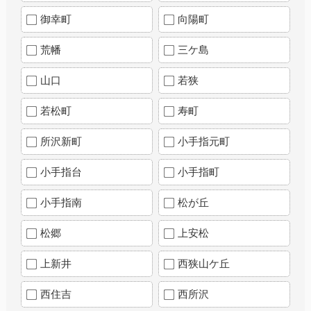
御幸町
向陽町
荒幡
三ケ島
山口
若狭
若松町
寿町
所沢新町
小手指元町
小手指台
小手指町
小手指南
松が丘
松郷
上安松
上新井
西狭山ケ丘
西住吉
西所沢