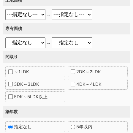
土地面積
～
専有面積
～
間取り
～1LDK
2DK～2LDK
3DK～3LDK
4DK～4LDK
5DK～5LDK以上
築年数
指定なし
5年以内