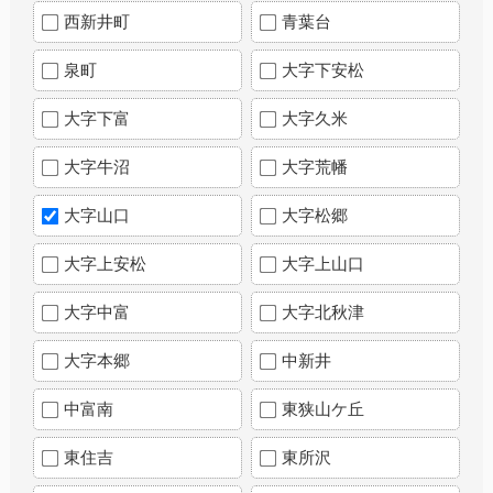
西新井町
青葉台
泉町
大字下安松
大字下富
大字久米
大字牛沼
大字荒幡
大字山口
大字松郷
大字上安松
大字上山口
大字中富
大字北秋津
大字本郷
中新井
中富南
東狭山ケ丘
東住吉
東所沢