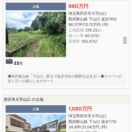
980万円
土地
埼玉県所沢市大字山口
西武狭山線 下山口 徒歩16分
96.57坪(10.15万円 /坪)
土地面積
319.25㎡
建ぺい率
60.0(%)
容積率
100.0(%)
22
枚
■西武狭山線「下山口」駅まで徒歩16分の閑静なお住まい ■スーパーが
近く日々の暮らしをサポート
所沢市大字山口 の土地
1,080万円
土地
埼玉県所沢市大字山口
西武狭山線 下山口 徒歩17分
34.8坪(31.04万円 /坪)