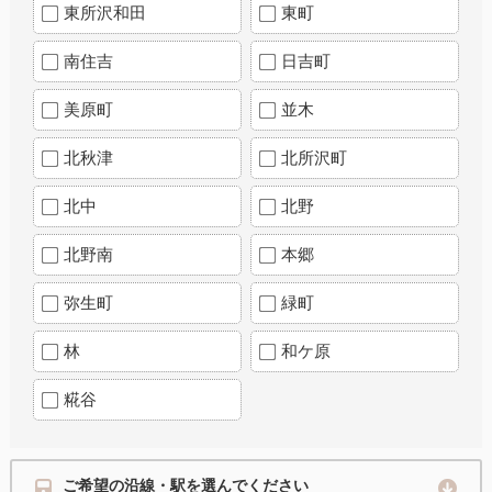
東所沢和田
東町
南住吉
日吉町
美原町
並木
北秋津
北所沢町
北中
北野
北野南
本郷
弥生町
緑町
林
和ケ原
糀谷
ご希望の沿線・駅を選んでください