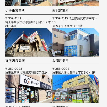
小手指営業所
所沢営業所
〒359-1141
〒359-1115 埼玉県所沢市御幸町1-
埼玉県所沢市小手指町1丁目15-7 木
16
村ビル1F
スカイライズタワー1階
東所沢営業所
入間営業所
〒359-0023
〒358-0003
埼玉県所沢市東所沢和田2丁目2-1
埼玉県入間市豊岡１丁目5-34 2F