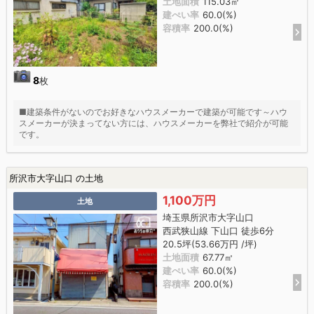
土地面積
115.03㎡
建ぺい率
60.0(%)
容積率
200.0(%)
8
枚
■建築条件がないのでお好きなハウスメーカーで建築が可能です～ハウ
スメーカーが決まってない方には、ハウスメーカーを弊社で紹介が可能
です。
所沢市大字山口 の土地
1,100万円
土地
埼玉県所沢市大字山口
西武狭山線 下山口 徒歩6分
20.5坪(53.66万円 /坪)
土地面積
67.77㎡
建ぺい率
60.0(%)
容積率
200.0(%)