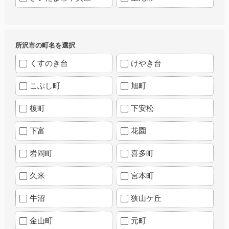
所沢市の町名を選択
くすのき台
けやき台
こぶし町
旭町
榎町
下安松
下富
花園
岩岡町
喜多町
久米
宮本町
牛沼
狭山ケ丘
金山町
元町