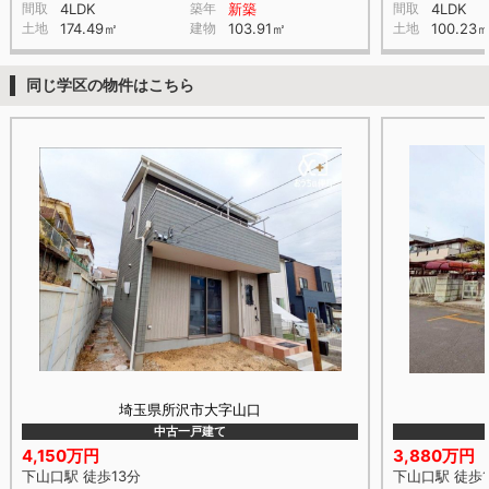
間取
4LDK
築年
新築
間取
4LDK
土地
174.49㎡
建物
103.91㎡
土地
100.23
同じ学区の物件はこちら
埼玉県所沢市大字山口
中古一戸建て
4,150万円
3,880万円
下山口駅 徒歩13分
下山口駅 徒歩1