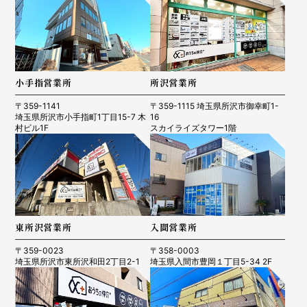
小手指営業所
所沢営業所
〒359-1141
〒359-1115 埼玉県所沢市御幸町1-
埼玉県所沢市小手指町1丁目15-7 木
16
村ビル1F
スカイライズタワー1階
東所沢営業所
入間営業所
〒359-0023
〒358-0003
埼玉県所沢市東所沢和田2丁目2-1
埼玉県入間市豊岡１丁目5-34 2F