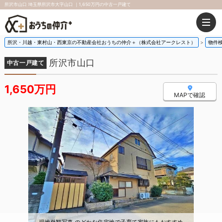
所沢市山口 埼玉県所沢市大字山口 ｜1,650万円の中古一戸建て
所沢・川越・東村山・西東京の不動産会社おうちの仲介＋（株式会社アークレスト）
物件
所沢市山口
中古一戸建て
1,650万円
MAPで確認