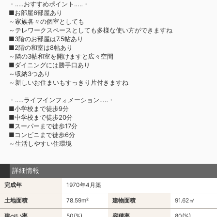
・‥…おすすめポイント…‥・
■お部屋6部屋あり
～家族各々の個室としても
～テレワークスペースとしても多様な使い方ができますね
■3階のお部屋は7.5帖あり
■2階の和室は8帖あり
～隣の3帖和室を開けますと広々空間
■ダイニングには勝手口あり
～収納3つあり
～新しいお住まいもすっきり片付きますね
・‥…ライフインフォメーション…‥・
■小学校まで徒歩9分
■中学校まで徒歩20分
■スーパーまで徒歩17分
■コンビニまで徒歩6分
～生活しやすい住環境
詳細情報
完成年
1970年4月築
土地面積
78.59m²
建物面積
91.62㎡
建ぺい率
50(%)
容積率
80(%)