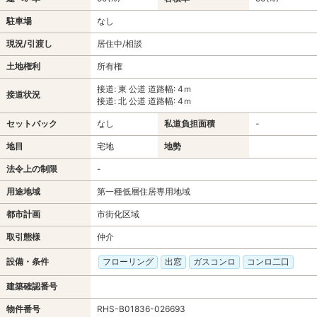
駐車場
なし
現況/引渡し
居住中/相談
土地権利
所有権
接道: 東 公道 道路幅: 4ｍ
接道状況
接道: 北 公道 道路幅: 4ｍ
セットバック
なし
私道負担面積
-
地目
宅地
地勢
法令上の制限
-
用途地域
第一種低層住居専用地域
都市計画
市街化区域
取引態様
仲介
設備・条件
フローリング
出窓
ガスコンロ
コンロ二口
建築確認番号
物件番号
RHS-B01836-026693