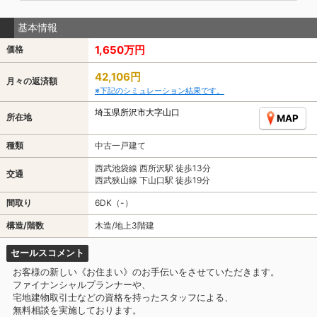
基本情報
1,650万円
価格
42,106円
月々の返済額
※下記のシミュレーション結果です。
埼玉県所沢市大字山口
所在地
MAP
種類
中古一戸建て
西武池袋線 西所沢駅 徒歩13分
交通
西武狭山線 下山口駅 徒歩19分
間取り
6DK（-）
構造/階数
木造/地上3階建
セールスコメント
お客様の新しい《お住まい》のお手伝いをさせていただきます。
ファイナンシャルプランナーや、
宅地建物取引士などの資格を持ったスタッフによる、
無料相談を実施しております。