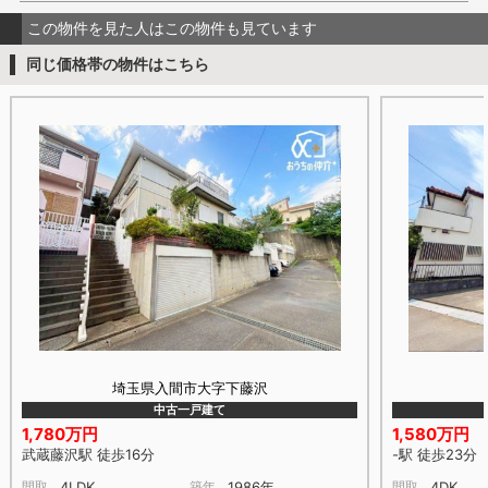
この物件を見た人はこの物件も見ています
同じ価格帯の物件はこちら
埼玉県入間市大字下藤沢
中古一戸建て
1,780万円
1,580万円
武蔵藤沢駅 徒歩16分
-駅 徒歩23分
間取
4LDK
築年
1986年
間取
4DK