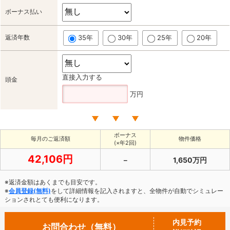
ボーナス払い
返済年数
35年
30年
25年
20年
直接入力する
頭金
万円
ボーナス
毎月のご返済額
物件価格
(×年2回)
42,106円
－
1,650万円
※返済金額はあくまでも目安です。
※
会員登録(無料)
をして詳細情報を記入されますと、全物件が自動でシミュレー
ションされとても便利になります。
内見予約
お問合わせ（無料）