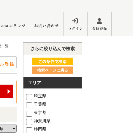
ャルコンテンツ
お問い合わせ
ログイン
会員登録
産一覧
さらに絞り込んで検索
ペーン
フォーム
インフォメーション
ブログ
検索ページに戻る
エリア
東久留米営業所
埼玉県
千葉県
東京都
神奈川県
するメリット
市
練馬区
静岡県