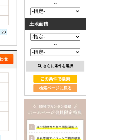
～
土地面積
～
さらに条件を選択
検索ページに戻る