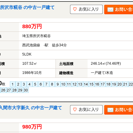
所沢市糀谷 の中古一戸建て
880万円
埼玉県所沢市糀谷
地
西武池袋線 -駅 徒歩34分
5LDK
り
107.52㎡
246.14㎡(74.46坪)
面積
土地面積
1986年10月
一戸建て/木造
月
建物構造
0
枚
入間市大字新久 の中古一戸建て
980万円