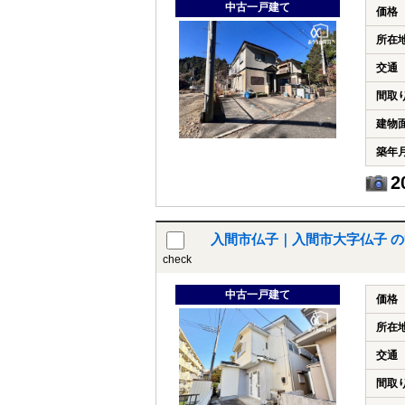
中古一戸建て
価格
所在
交通
間取
建物
築年
2
入間市仏子｜入間市大字仏子 
check
中古一戸建て
価格
所在
交通
間取