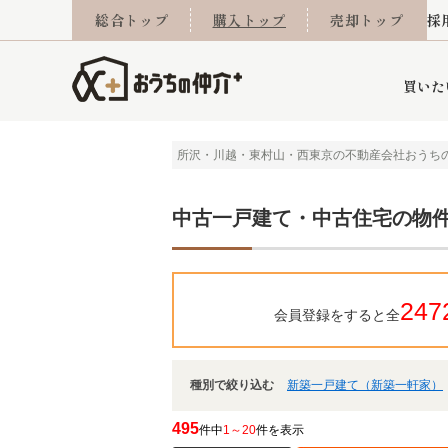
総合トップ
購入トップ
売却トップ
採
買いた
所沢・川越・東村山・西東京の不動産会社おうち
詳細条件から探す
不動産売却専門館
会社概要
不動産Q&A
ご来店予約
おうちLABO
おうちのリフォーム
スタッフ紹介
オンライン相談予約
マンションカタログ
建築事例
学区から探す
売却査定実績
リフォーム事例
採用
中古一戸建て・中古住宅の物
247
会員登録をすると全
当社お預かり物件
相続
小手指営業所
住み替え
所沢営業所
グループ会社施工物
離婚
東所沢
不動
種別で絞り込む
新築一戸建て（新築一軒家）
今月の住宅ローン金利
西東京市
おうちLABO
東久留米市
おうちのリフォーム
当社提携金融機
東村山市
495
件中
1～20
件を表示