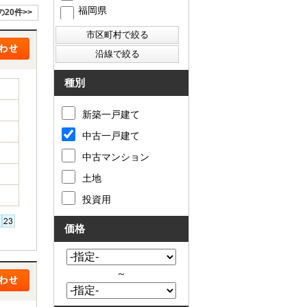
福岡県
の20件>>
西東京市
東村山市
東大和市
清瀬市
種別
新築一戸建て
中古一戸建て
中古マンション
土地
投資用
価格
～