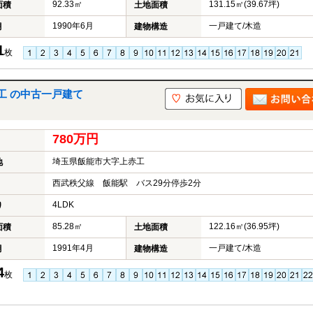
92.33㎡
131.15㎡(39.67坪)
面積
土地面積
1990年6月
一戸建て/木造
月
建物構造
1
枚
工 の中古一戸建て
780万円
埼玉県飯能市大字上赤工
地
西武秩父線 飯能駅 バス29分停歩2分
4LDK
り
85.28㎡
122.16㎡(36.95坪)
面積
土地面積
1991年4月
一戸建て/木造
月
建物構造
4
枚