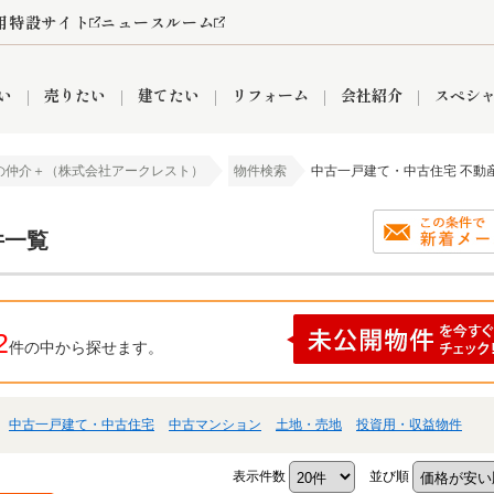
用特設サイト
ニュースルーム
い
売りたい
建てたい
リフォーム
会社紹介
スペシ
の仲介＋（株式会社アークレスト）
物件検索
中古一戸建て・中古住宅 不動
情報
町名から探す
売却成功実績
売却査定依頼
おうちパークくらぶ
【埼玉】補助金・助成金
お客様の声
お気に入り
よくある質問
なんでもご相談
レンタルスペース
創業の想い
閲覧履歴
売却コラム
プライバシーポリシー
【東京】補助金・助成金
総合不動産の強み
期間限定キャン
検索履歴
査定依頼
件一覧
2
件の中から探せます。
件
営業所
産買取
リノベーション済み物件
空き家
入間営業所
リースバック
ひばりケ丘営業所
秋津営業所
中古一戸建て・中古住宅
中古マンション
土地・売地
投資用・収益物件
関
入間市
おうちパークグループの強み
8代疾病保証付き住宅ローン
狭山市
富士見市
団体信用保険
新座市
購入
清瀬
表示件数
並び順