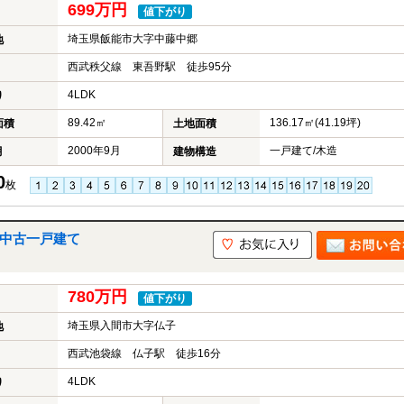
699万円
値下がり
埼玉県飯能市大字中藤中郷
地
西武秩父線 東吾野駅 徒歩95分
4LDK
り
89.42㎡
136.17㎡(41.19坪)
面積
土地面積
2000年9月
一戸建て/木造
月
建物構造
0
枚
の中古一戸建て
780万円
値下がり
埼玉県入間市大字仏子
地
西武池袋線 仏子駅 徒歩16分
4LDK
り