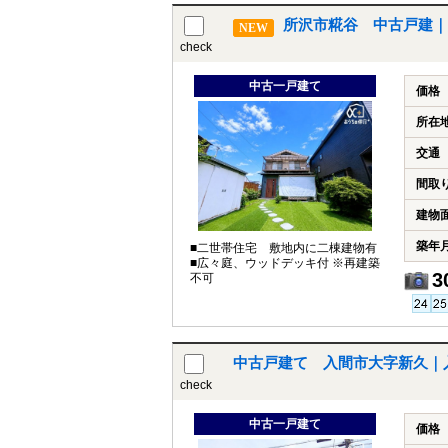
所沢市糀谷 中古戸建｜
NEW
check
中古一戸建て
価格
所在
交通
間取
建物
築年
■二世帯住宅 敷地内に二棟建物有
■広々庭、ウッドデッキ付 ※再建築
3
不可
中古戸建て 入間市大字新久｜
check
中古一戸建て
価格