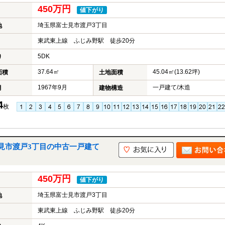
450万円
値下がり
埼玉県富士見市渡戸3丁目
地
東武東上線 ふじみ野駅 徒歩20分
5DK
り
37.64㎡
45.04㎡(13.62坪)
面積
土地面積
1967年9月
一戸建て/木造
月
建物構造
4
枚
見市渡戸3丁目の中古一戸建て
450万円
値下がり
埼玉県富士見市渡戸3丁目
地
東武東上線 ふじみ野駅 徒歩20分