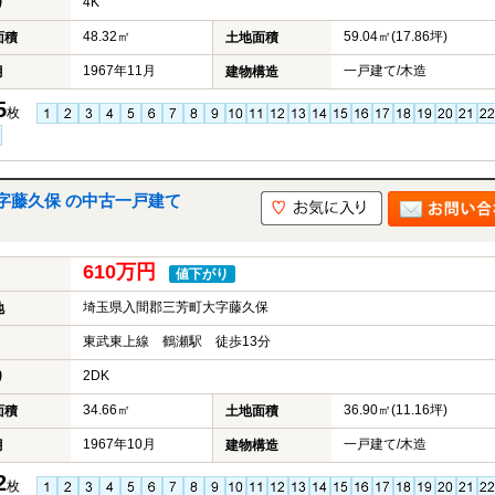
4K
り
48.32㎡
59.04㎡(17.86坪)
面積
土地面積
1967年11月
一戸建て/木造
月
建物構造
5
枚
字藤久保 の中古一戸建て
610万円
値下がり
埼玉県入間郡三芳町大字藤久保
地
東武東上線 鶴瀬駅 徒歩13分
2DK
り
34.66㎡
36.90㎡(11.16坪)
面積
土地面積
1967年10月
一戸建て/木造
月
建物構造
2
枚