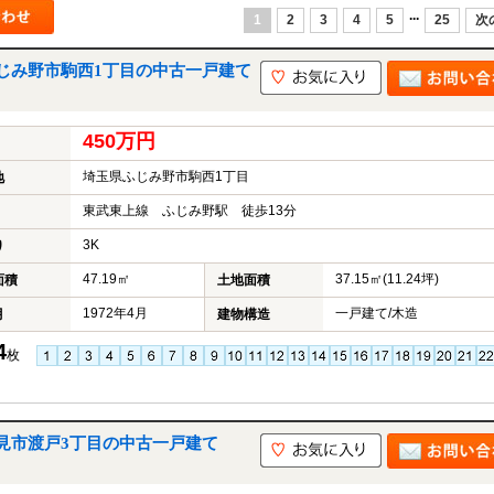
...
1
2
3
4
5
25
次
じみ野市駒西1丁目の中古一戸建て
山市
ふじみ野市
富士見市
志木市
新座市
朝霞市
450万円
埼玉県ふじみ野市駒西1丁目
地
東武東上線 ふじみ野駅 徒歩13分
3K
り
47.19㎡
37.15㎡(11.24坪)
面積
土地面積
1972年4月
一戸建て/木造
月
建物構造
4
枚
見市渡戸3丁目の中古一戸建て