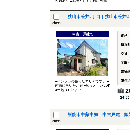
多数あり □土地としても検討可能
狭山市笹井2丁目｜狭山市笹井
check
中古一戸建て
価格
所在
交通
間取
建物
築年
●インフラの整ったエリアです。 ●
南東に向いたお庭 ●広々としたLDK
2
●土地３０坪以上
飯能市中藤中郷 中古戸建｜飯
check