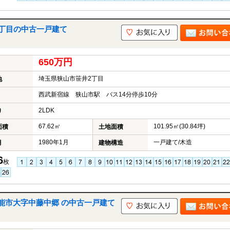
2丁目の中古一戸建て
650万円
埼玉県狭山市笹井2丁目
地
西武新宿線 狭山市駅 バス14分停歩10分
2LDK
り
67.62㎡
101.95㎡(30.84坪)
面積
土地面積
1980年1月
一戸建て/木造
月
建物構造
6
枚
能市大字中藤中郷 の中古一戸建て