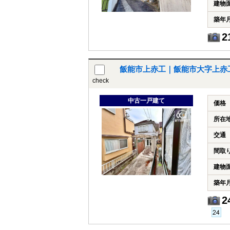
建物
築年
2
飯能市上赤工｜飯能市大字上赤
check
中古一戸建て
価格
所在
交通
間取
建物
築年
2