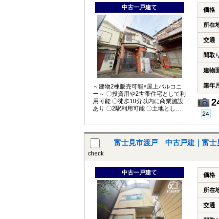
中古一戸建て
価格
所在
交通
間取
建物
築年
～建物2棟販売可能×屋上バルコニ
ー～ 〇投資用や2世帯住宅として利
2
用可能 〇徒歩10分以内に商業施設
あり 〇2駅利用可能 〇土地として
も検討可能
富士見市渡戸 中古戸建｜富士
check
中古一戸建て
価格
所在
交通