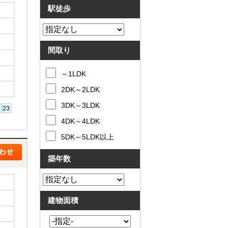
駅徒歩
間取り
～1LDK
2DK～2LDK
3DK～3LDK
4DK～4LDK
5DK～5LDK以上
築年数
建物面積