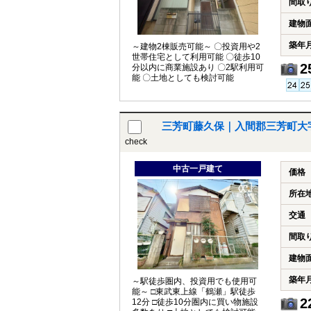
間取
建物
築年
～建物2棟販売可能～ 〇投資用や2
世帯住宅として利用可能 〇徒歩10
2
分以内に商業施設あり 〇2駅利用可
能 〇土地としても検討可能
三芳町藤久保｜入間郡三芳町大
check
中古一戸建て
価格
所在
交通
間取
建物
築年
～駅徒歩圏内、投資用でも使用可
能～ □東武東上線「鶴瀬」駅徒歩
2
12分 □徒歩10分圏内に買い物施設