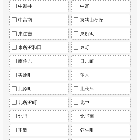
中新井
中富
中富南
東狭山ケ丘
東住吉
東所沢
東所沢和田
東町
南住吉
日吉町
美原町
並木
北原町
北秋津
北所沢町
北中
北野
北野南
本郷
弥生町