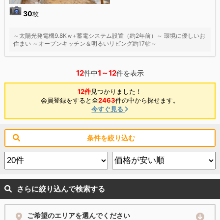
30
枚
～太陽光発電機9.8Kｗ+蓄電システム設置（約2年前）～ 環境に優しいお
住まい ～オープンキッチン＆明るいリビング約17帖～
12
1～12
件中
件を表示
12件
見つかりました！
会員登録をすると全
2463
件の中から探せます。
今すぐ見る
条件を絞り込む
さらに絞り込んで検索する
ご希望のエリアを選んでください