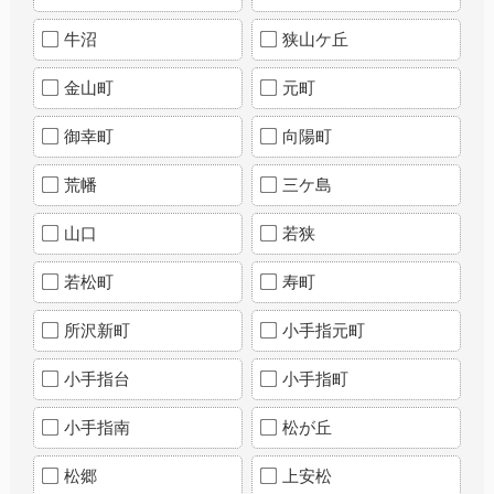
牛沼
狭山ケ丘
金山町
元町
御幸町
向陽町
荒幡
三ケ島
山口
若狭
若松町
寿町
所沢新町
小手指元町
小手指台
小手指町
小手指南
松が丘
松郷
上安松