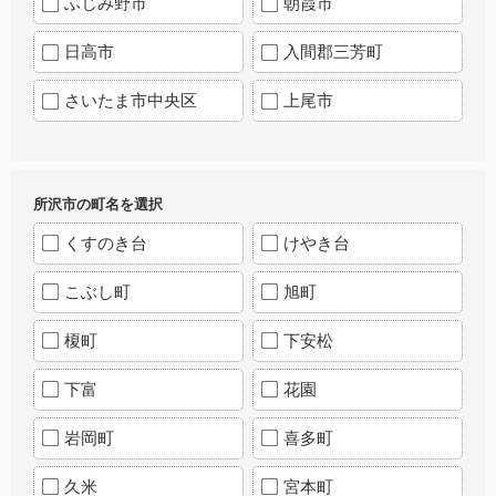
ふじみ野市
朝霞市
日高市
入間郡三芳町
さいたま市中央区
上尾市
所沢市の町名を選択
くすのき台
けやき台
こぶし町
旭町
榎町
下安松
下富
花園
岩岡町
喜多町
久米
宮本町