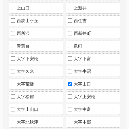
上山口
上新井
西狭山ケ丘
西住吉
西所沢
西新井町
青葉台
泉町
大字下安松
大字下富
大字久米
大字牛沼
大字荒幡
大字山口
大字松郷
大字上安松
大字上山口
大字中富
大字北秋津
大字本郷