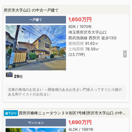
所沢市大字山口 の中古一戸建て
1,650万円
一戸建て
6DK / 1970年
埼玉県所沢市大字山口
西武池袋線 西所沢 徒歩13分
建物面積
91.62㎡
土地面積
78.59㎡
(23.77坪)
29
枚
北東の角地のお住まい ～開放感のあるお住まい門扉入ってすぐに小庭の
ある和テイストのお住まい
西所沢椿峰ニュータウン３９街区1号棟|所沢市大字山口 の中古マンション
値下がり
1,690万円
マンション
4LDK / 1981年