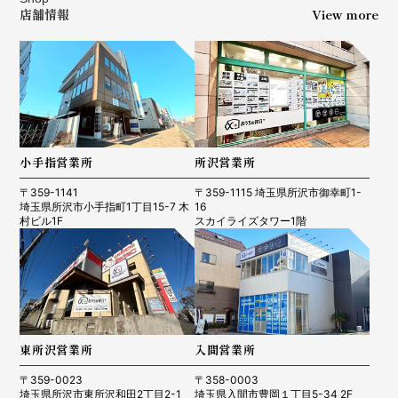
店舗情報
View more
小手指営業所
所沢営業所
〒359-1141
〒359-1115 埼玉県所沢市御幸町1-
埼玉県所沢市小手指町1丁目15-7 木
16
村ビル1F
スカイライズタワー1階
東所沢営業所
入間営業所
〒359-0023
〒358-0003
埼玉県所沢市東所沢和田2丁目2-1
埼玉県入間市豊岡１丁目5-34 2F