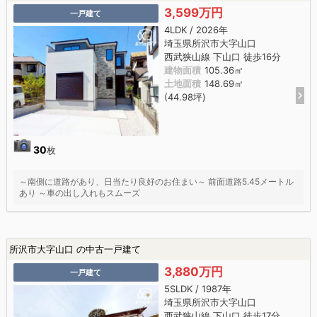
3,599万円
一戸建て
4LDK / 2026年
埼玉県所沢市大字山口
西武狭山線 下山口 徒歩16分
建物面積
105.36㎡
土地面積
148.69㎡
(44.98坪)
30
枚
～南側に道路があり、日当たり良好のお住まい～ 前面道路5.45メートル
あり ～車の出し入れもスムーズ
所沢市大字山口 の中古一戸建て
3,880万円
一戸建て
5SLDK / 1987年
埼玉県所沢市大字山口
西武狭山線 下山口 徒歩17分