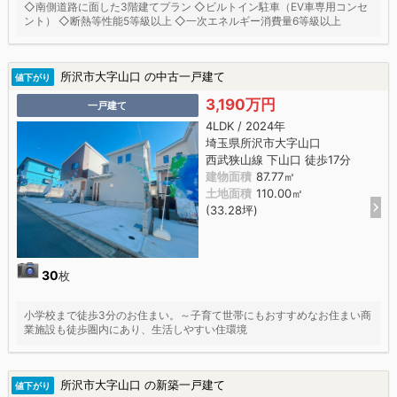
◇南側道路に面した3階建てプラン ◇ビルトイン駐車（EV車専用コンセ
ント） ◇断熱等性能5等級以上 ◇一次エネルギー消費量6等級以上
所沢市大字山口 の中古一戸建て
値下がり
3,190万円
一戸建て
4LDK / 2024年
埼玉県所沢市大字山口
西武狭山線 下山口 徒歩17分
建物面積
87.77㎡
土地面積
110.00㎡
(33.28坪)
30
枚
小学校まで徒歩3分のお住まい。～子育て世帯にもおすすめなお住まい商
業施設も徒歩圏内にあり、生活しやすい住環境
所沢市大字山口 の新築一戸建て
値下がり