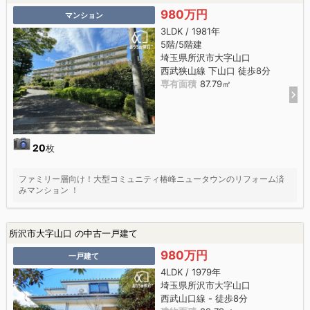
980万円
マンション
3LDK / 1981年
5階/5階建
埼玉県所沢市大字山口
西武狭山線 下山口 徒歩8分
専有面積
87.79㎡
20
枚
ファミリー層向け！大型コミュニティ椿峰ニュータウンのリフォーム済
みマンション ！
所沢市大字山口 の中古一戸建て
980万円
一戸建て
4LDK / 1979年
埼玉県所沢市大字山口
西武山口線 - 徒歩8分