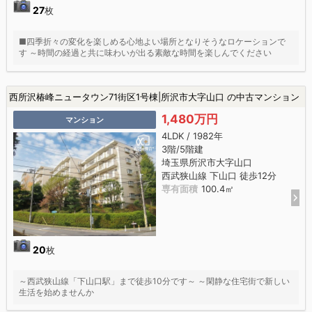
27
枚
■四季折々の変化を楽しめる心地よい場所となりそうなロケーションで
す ～時間の経過と共に味わいが出る素敵な時間を楽しんでください
西所沢椿峰ニュータウン71街区1号棟|所沢市大字山口 の中古マンション
1,480万円
マンション
4LDK / 1982年
3階/5階建
埼玉県所沢市大字山口
西武狭山線 下山口 徒歩12分
専有面積
100.4㎡
20
枚
～西武狭山線「下山口駅」まで徒歩10分です～ ～閑静な住宅街で新しい
生活を始めませんか