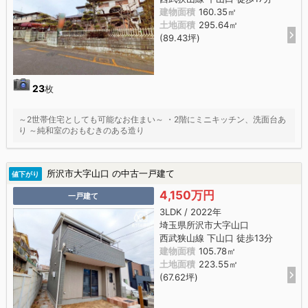
建物面積
160.35㎡
土地面積
295.64㎡
(89.43坪)
23
枚
～2世帯住宅としても可能なお住まい～ ・2階にミニキッチン、洗面台あ
り ～純和室のおもむきのある造り
所沢市大字山口 の中古一戸建て
値下がり
4,150万円
一戸建て
3LDK / 2022年
埼玉県所沢市大字山口
西武狭山線 下山口 徒歩13分
建物面積
105.78㎡
土地面積
223.55㎡
(67.62坪)