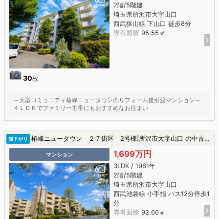
2階/5階建
埼玉県所沢市大字山口
西武狭山線 下山口 徒歩8分
専有面積
95.55㎡
30
枚
～大型コミュニティ椿峰ニュータウンのリフォーム後引渡マンション～
４ＬＤＫでファミリー世帯にもおすすめなお住まい
椿峰ニュータウン ２７街区 2号棟|所沢市大字山口 の中古マンション
値下がり
1,699万円
マンション
3LDK / 1981年
2階/5階建
埼玉県所沢市大字山口
西武池袋線 小手指 バス12分停歩1
分
専有面積
92.66㎡