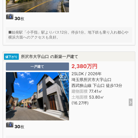
30
枚
■始発駅「小手指」駅よりバス12分。停歩1分。地下鉄も乗り入れ都心や
横浜方面へのアクセスも良好。
所沢市大字山口 の新築一戸建て
値下がり
2,380万円
一戸建て
2SLDK / 2026年
埼玉県所沢市大字山口
西武狭山線 下山口 徒歩13分
建物面積
77.41㎡
土地面積
53.80㎡
(16.27坪)
30
枚