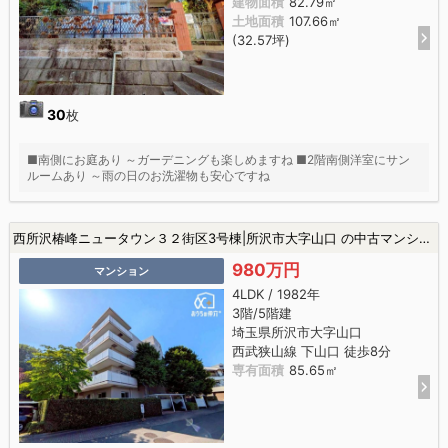
建物面積
82.79㎡
土地面積
107.66㎡
(32.57坪)
30
枚
■南側にお庭あり ～ガーデニングも楽しめますね ■2階南側洋室にサン
ルームあり ～雨の日のお洗濯物も安心ですね
西所沢椿峰ニュータウン３２街区3号棟|所沢市大字山口 の中古マンション
980万円
マンション
4LDK / 1982年
3階/5階建
埼玉県所沢市大字山口
西武狭山線 下山口 徒歩8分
専有面積
85.65㎡