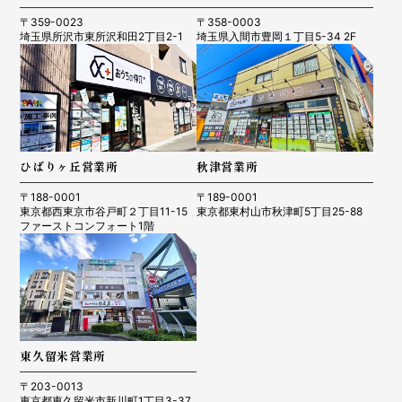
〒359-0023
〒358-0003
埼玉県所沢市東所沢和田2丁目2-1
埼玉県入間市豊岡１丁目5-34 2F
ひばりヶ丘営業所
秋津営業所
〒188-0001
〒189-0001
東京都西東京市谷戸町２丁目11-15
東京都東村山市秋津町5丁目25-88
ファーストコンフォート1階
東久留米営業所
〒203-0013
東京都東久留米市新川町1丁目3-37