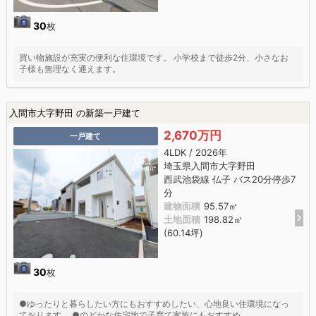
30
枚
買い物施設が充実の便利な住環境です。 小学校まで徒歩2分、小さなお
子様も無理なく通えます。
入間市大字野田 の新築一戸建て
2,670万円
一戸建て
4LDK / 2026年
埼玉県入間市大字野田
西武池袋線 仏子 バス20分停歩7
分
建物面積
95.57㎡
土地面積
198.82㎡
(60.14坪)
30
枚
●ゆったりと暮らしたい方にもおすすめしたい、心地良い住環境になっ
ております。 ●のどかな住宅地で子育て家族にもおすすめ。