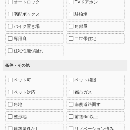
オートロック
TVドアホン
宅配ボックス
駐輪場
バイク置き場
角部屋
専用庭
二世帯住宅
住宅性能保証付
条件・その他
ペット可
ペット相談
ペット対応
都市ガス
角地
南側道路面す
整形地
前道6m以上
建築条件なし
リノベーション済み