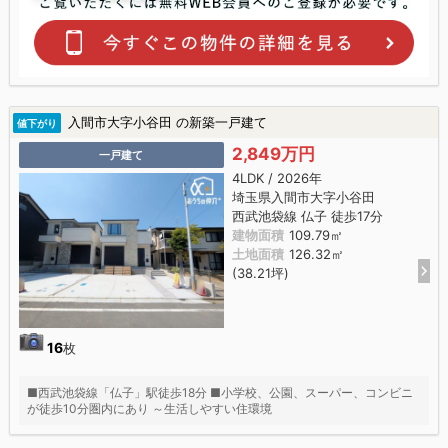
入間市大字小谷田 の新築一戸建て
値下がり
2,849万円
一戸建て
4LDK / 2026年
埼玉県入間市大字小谷田
西武池袋線 仏子 徒歩17分
建物面積
109.79㎡
土地面積
126.32㎡
(38.21坪)
16
枚
■西武池袋線「仏子」駅徒歩18分 ■小学校、公園、スーパー、コンビニ
が徒歩10分圏内にあり ～生活しやすい住環境