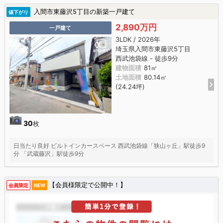
入間市東藤沢5丁目の新築一戸建て
値下がり
2,890万円
一戸建て
3LDK / 2026年
埼玉県入間市東藤沢5丁目
西武池袋線 - 徒歩9分
建物面積
81㎡
土地面積
80.14㎡
(24.24坪)
30
枚
日当たり良好 ビルトインカースペース 西武池袋線「狭山ヶ丘」駅徒歩9
分 「武蔵藤沢」駅徒歩9分
【会員様限定で公開中！】
会員限定
NEW