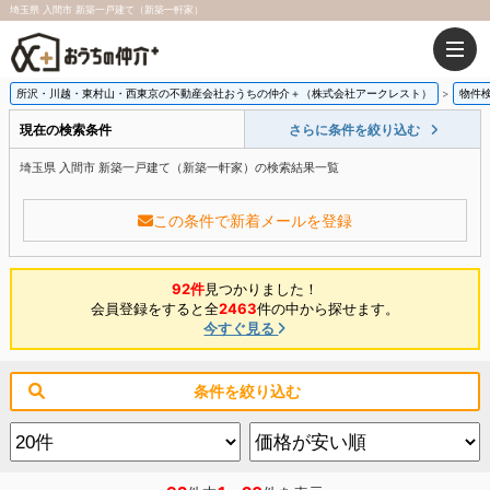
埼玉県 入間市 新築一戸建て（新築一軒家）
所沢・川越・東村山・西東京の不動産会社おうちの仲介＋（株式会社アークレスト）
物件
現在の検索条件
さらに条件を絞り込む
埼玉県 入間市 新築一戸建て（新築一軒家）の検索結果一覧
この条件で新着メールを登録
92件
見つかりました！
会員登録をすると全
2463
件の中から探せます。
今すぐ見る
条件を絞り込む