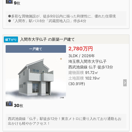
9
枚
●多彩な買物施設が、徒歩9分以内に揃った利便性に、優れた住環境
●「入間市」駅バス6分「武蔵団地入口」停歩4分
入間市大字仏子 の新築一戸建て
値下がり
2,780万円
一戸建て
3LDK / 2026年
埼玉県入間市大字仏子
西武池袋線 仏子 徒歩13分
建物面積
91.72㎡
土地面積
102.19㎡
(30.91坪)
30
枚
西武池袋線「仏子」駅徒歩12分！東京メトロに乗り入れており通勤もお
出かけも軽やかアクセス！