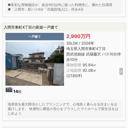
●多彩な買物施設が、徒歩9分以内に揃った利便性に、優れた住環境
●「入間市」駅バス6分「武蔵団地入口」停歩4分
入間市東町4丁目の新築一戸建て
2,990万円
一戸建て
3SLDK / 2026年
埼玉県入間市東町4丁目
西武池袋線 武蔵藤沢 バス10分停
歩10分
建物面積
95.64㎡
土地面積
92.08㎡
(27.85坪)
14
枚
地形状を最大限活かしたプランニングで、心地良く暮らせる住まいをお
届けします。 快適性に構造の安心をプラスしたマイホームで新生活をは
じめよう