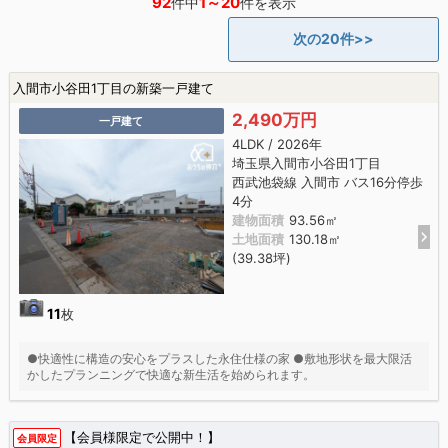
92
1～20
件中
件を表示
次の20件>>
入間市小谷田1丁目の新築一戸建て
2,490万円
一戸建て
4LDK / 2026年
埼玉県入間市小谷田1丁目
西武池袋線 入間市 バス16分停歩
4分
建物面積
93.56㎡
土地面積
130.18㎡
(39.38坪)
11
枚
●快適性に構造の安心をプラスした永住仕様の家 ●敷地形状を最大限活
かしたプランニングで快適な新生活を始められます。
【会員様限定で公開中！】
会員限定