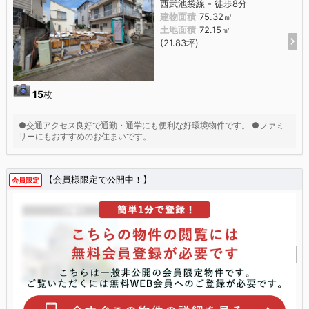
西武池袋線 - 徒歩8分
建物面積
75.32㎡
土地面積
72.15㎡
(21.83坪)
15
枚
●交通アクセス良好で通勤・通学にも便利な好環境物件です。 ●ファミ
リーにもおすすめのお住まいです。
【会員様限定で公開中！】
会員限定