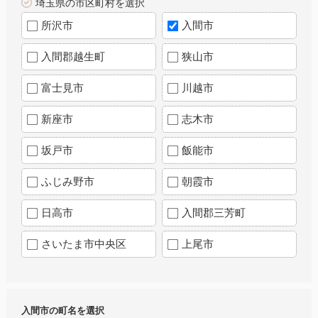
埼玉県の市区町村を選択
所沢市
入間市
入間郡越生町
狭山市
富士見市
川越市
新座市
志木市
坂戸市
飯能市
ふじみ野市
朝霞市
日高市
入間郡三芳町
さいたま市中央区
上尾市
入間市の町名を選択