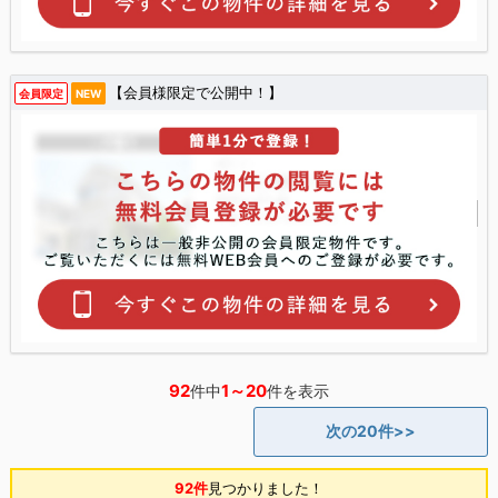
【会員様限定で公開中！】
会員限定
NEW
92
1～20
件中
件を表示
次の20件>>
92件
見つかりました！