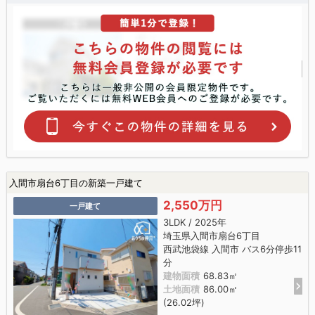
入間市扇台6丁目の新築一戸建て
2,550万円
一戸建て
3LDK / 2025年
埼玉県入間市扇台6丁目
西武池袋線 入間市 バス6分停歩11
分
建物面積
68.83㎡
土地面積
86.00㎡
(26.02坪)