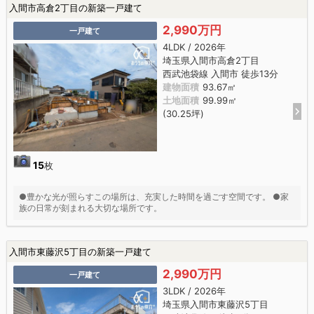
入間市高倉2丁目の新築一戸建て
2,990万円
一戸建て
4LDK / 2026年
埼玉県入間市高倉2丁目
西武池袋線 入間市 徒歩13分
建物面積
93.67㎡
土地面積
99.99㎡
(30.25坪)
15
枚
●豊かな光が照らすこの場所は、充実した時間を過ごす空間です。 ●家
族の日常が刻まれる大切な場所です。
入間市東藤沢5丁目の新築一戸建て
2,990万円
一戸建て
3LDK / 2026年
埼玉県入間市東藤沢5丁目