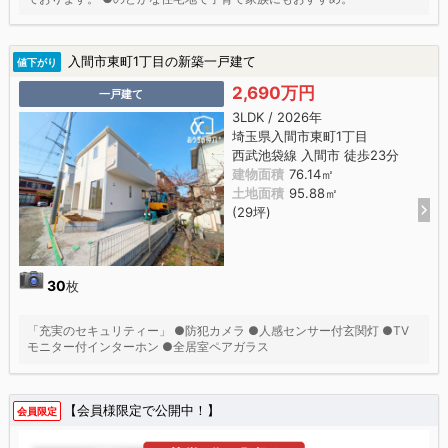
入間市東町1丁目の新築一戸建て
値下がり
2,690万円
一戸建て
3LDK / 2026年
埼玉県入間市東町1丁目
西武池袋線 入間市 徒歩23分
建物面積
76.14㎡
土地面積
95.88㎡
(29坪)
30
枚
「充実のセキュリティー」 ●防犯カメラ ●人感センサー付玄関灯 ●TV
モニター付インターホン ●全居室ペアガラス
【会員様限定で公開中！】
会員限定