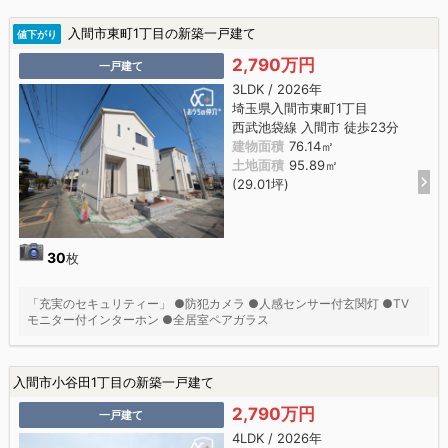
入間市東町1丁目の新築一戸建て
値下がり
2,790万円
一戸建て
3LDK / 2026年
埼玉県入間市東町1丁目
西武池袋線 入間市 徒歩23分
建物面積
76.14㎡
土地面積
95.89㎡
(29.01坪)
30
枚
「充実のセキュリティー」 ●防犯カメラ ●人感センサー付玄関灯 ●TV
モニター付インターホン ●全居室ペアガラス
入間市小谷田1丁目の新築一戸建て
2,790万円
一戸建て
4LDK / 2026年