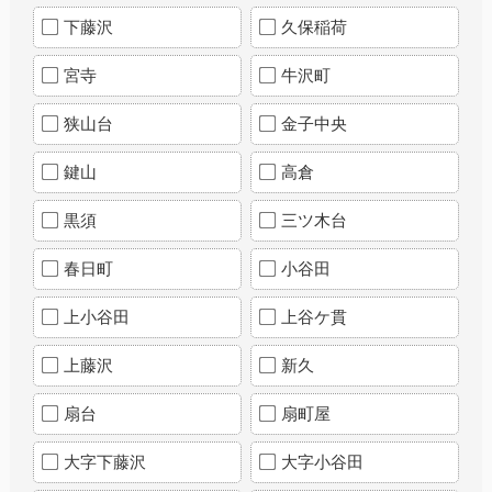
下藤沢
久保稲荷
宮寺
牛沢町
狭山台
金子中央
鍵山
高倉
黒須
三ツ木台
春日町
小谷田
上小谷田
上谷ケ貫
上藤沢
新久
扇台
扇町屋
大字下藤沢
大字小谷田