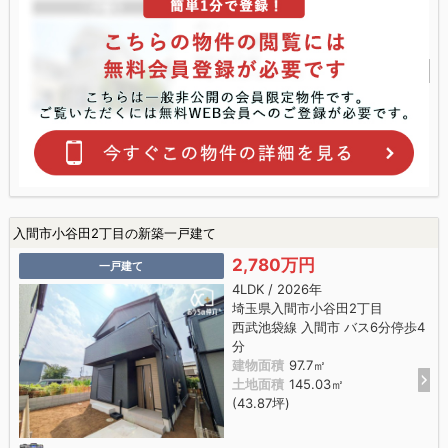
入間市小谷田2丁目の新築一戸建て
2,780万円
一戸建て
4LDK / 2026年
埼玉県入間市小谷田2丁目
西武池袋線 入間市 バス6分停歩4
分
建物面積
97.7㎡
土地面積
145.03㎡
(43.87坪)