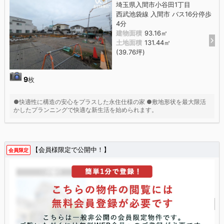
埼玉県入間市小谷田1丁目
西武池袋線 入間市 バス16分停歩
4分
建物面積
93.16㎡
土地面積
131.44㎡
(39.76坪)
9
枚
●快適性に構造の安心をプラスした永住仕様の家 ●敷地形状を最大限活
かしたプランニングで快適な新生活を始められます。
【会員様限定で公開中！】
会員限定