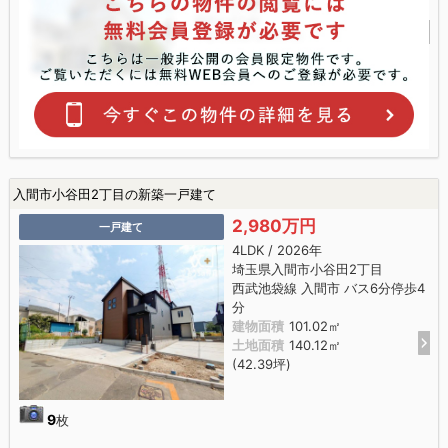
入間市小谷田2丁目の新築一戸建て
2,980万円
一戸建て
4LDK / 2026年
埼玉県入間市小谷田2丁目
西武池袋線 入間市 バス6分停歩4
分
建物面積
101.02㎡
土地面積
140.12㎡
(42.39坪)
9
枚