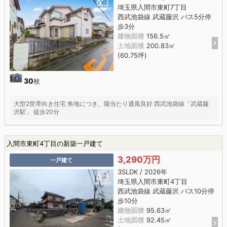
埼玉県入間市東町7丁目
西武池袋線 武蔵藤沢 バス5分停
歩3分
建物面積
156.5㎡
土地面積
200.83㎡
(60.75坪)
30
枚
大型2世帯向き住宅 角地につき、陽当たり通風良好 西武池袋線「武蔵藤
沢駅」 徒歩20分
入間市東町4丁目の新築一戸建て
3,290万円
一戸建て
3SLDK / 2026年
埼玉県入間市東町4丁目
西武池袋線 武蔵藤沢 バス10分停
歩10分
建物面積
95.63㎡
土地面積
92.45㎡