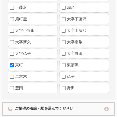
上藤沢
扇台
扇町屋
大字下藤沢
大字小谷田
大字上藤沢
大字新久
大字南峯
大字仏子
大字野田
東町
東藤沢
二本木
仏子
豊岡
野田
ご希望の沿線・駅を選んでください