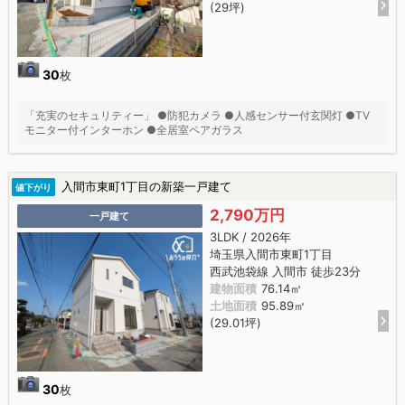
(29坪)
30
枚
「充実のセキュリティー」 ●防犯カメラ ●人感センサー付玄関灯 ●TV
モニター付インターホン ●全居室ペアガラス
入間市東町1丁目の新築一戸建て
値下がり
2,790万円
一戸建て
3LDK / 2026年
埼玉県入間市東町1丁目
西武池袋線 入間市 徒歩23分
建物面積
76.14㎡
土地面積
95.89㎡
(29.01坪)
30
枚