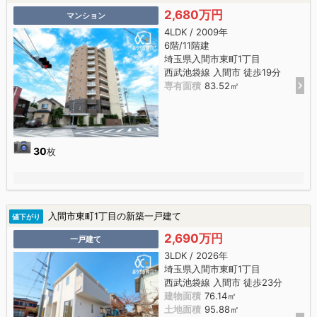
2,680万円
マンション
4LDK / 2009年
6階/11階建
埼玉県入間市東町1丁目
西武池袋線 入間市 徒歩19分
専有面積
83.52㎡
30
枚
入間市東町1丁目の新築一戸建て
値下がり
2,690万円
一戸建て
3LDK / 2026年
埼玉県入間市東町1丁目
西武池袋線 入間市 徒歩23分
建物面積
76.14㎡
土地面積
95.88㎡