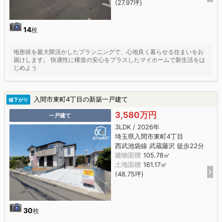
(27.97坪)
14
枚
地形状を最大限活かしたプランニングで、心地良く暮らせる住まいをお
届けします。 快適性に構造の安心をプラスしたマイホームで新生活をは
じめよう
入間市東町4丁目の新築一戸建て
値下がり
3,580万円
一戸建て
3LDK / 2026年
埼玉県入間市東町4丁目
西武池袋線 武蔵藤沢 徒歩22分
建物面積
105.78㎡
土地面積
161.17㎡
(48.75坪)
30
枚