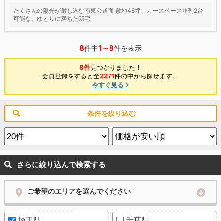
たくさんの陽光が射し込む南東公道面 敷地48坪、カースペース並列2台
可能な、ゆとりに満ちた邸宅
8
1～8
件中
件を表示
8件
見つかりました！
会員登録をすると全
2271
件の中から探せます。
今すぐ見る
条件を絞り込む
さらに絞り込んで検索する
ご希望のエリアを選んでください
埼玉県
千葉県