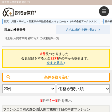
埼玉県 入間市東町 都市ガス
所沢・川越・東村山・西東京の不動産会社おうちの仲介＋（株式会社アークレスト）
物件
現在の検索条件
さらに条件を絞り込む
埼玉県 入間市東町 都市ガス の検索結果一覧
8件
見つかりました！
会員登録をすると全
2271
件の中から探せます。
今すぐ見る
条件を絞り込む
8
1～8
件中
件を表示
ブランシエラ彩の森公園|入間市東町1丁目の中古マンション