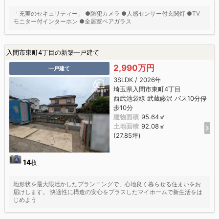
「充実のセキュリティー」 ●防犯カメラ ●人感センサー付玄関灯 ●TV
モニター付インターホン ●全居室ペアガラス
入間市東町4丁目の新築一戸建て
2,990万円
一戸建て
3SLDK / 2026年
埼玉県入間市東町4丁目
西武池袋線 武蔵藤沢 バス10分停
歩10分
建物面積
95.64㎡
土地面積
92.08㎡
(27.85坪)
14
枚
地形状を最大限活かしたプランニングで、心地良く暮らせる住まいをお
届けします。 快適性に構造の安心をプラスしたマイホームで新生活をは
じめよう