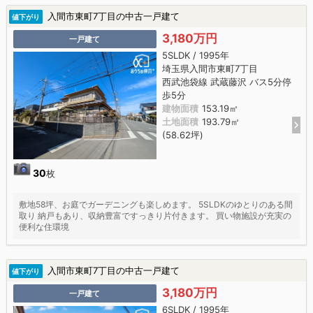
入間市東町7丁目の中古一戸建て
値下がり
3,180万円
一戸建て
5SLDK / 1995年
埼玉県入間市東町7丁目
西武池袋線 武蔵藤沢 バス5分停
歩5分
建物面積
153.19㎡
土地面積
193.79㎡
(58.62坪)
30
枚
敷地58坪、お庭でガーデニングも楽しめます。 5SLDKのゆとりのある間
取り 納戸もあり、収納豊富ですっきり片付きます。 買い物施設が充実の
便利な住環境
入間市東町7丁目の中古一戸建て
値下がり
3,180万円
一戸建て
6SLDK / 1995年