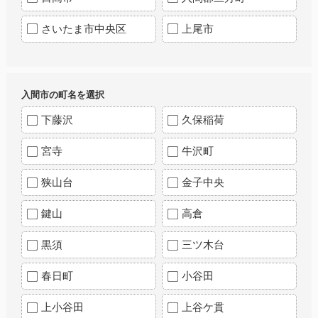
さいたま市中央区
上尾市
入間市の町名を選択
下藤沢
久保稲荷
宮寺
牛沢町
狭山台
金子中央
鍵山
高倉
黒須
三ツ木台
春日町
小谷田
上小谷田
上谷ケ貫