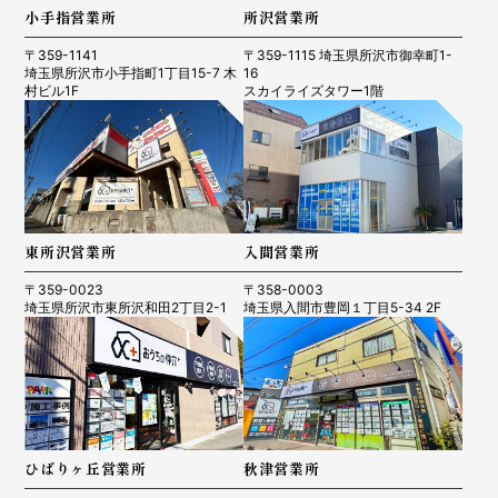
小手指営業所
所沢営業所
〒359-1141
〒359-1115 埼玉県所沢市御幸町1-
埼玉県所沢市小手指町1丁目15-7 木
16
村ビル1F
スカイライズタワー1階
東所沢営業所
入間営業所
〒359-0023
〒358-0003
埼玉県所沢市東所沢和田2丁目2-1
埼玉県入間市豊岡１丁目5-34 2F
ひばりヶ丘営業所
秋津営業所