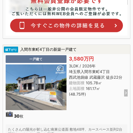
入間市東町4丁目の新築一戸建て
値下がり
3,580万円
一戸建て
3LDK / 2026年
埼玉県入間市東町4丁目
西武池袋線 武蔵藤沢 徒歩22分
建物面積
105.78㎡
土地面積
161.17㎡
(48.75坪)
30
枚
たくさんの陽光が射し込む南東公道面 敷地48坪、カースペース並列2台