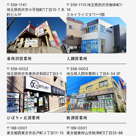
〒359-1141
〒359-1115 埼玉県所沢市御幸町1-
埼玉県所沢市小手指町1丁目15-7 木
16
村ビル1F
スカイライズタワー1階
東所沢営業所
入間営業所
〒359-0023
〒358-0003
埼玉県所沢市東所沢和田2丁目2-1
埼玉県入間市豊岡１丁目5-34 2F
ひばりヶ丘営業所
秋津営業所
〒188-0001
〒189-0001
東京都西東京市谷戸町２丁目11-15
東京都東村山市秋津町5丁目25-88