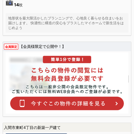
14
枚
地形状を最大限活かしたプランニングで、心地良く暮らせる住まいをお
届けします。 快適性に構造の安心をプラスしたマイホームで新生活をは
じめよう
【会員様限定で公開中！】
会員限定
入間市東町4丁目の新築一戸建て