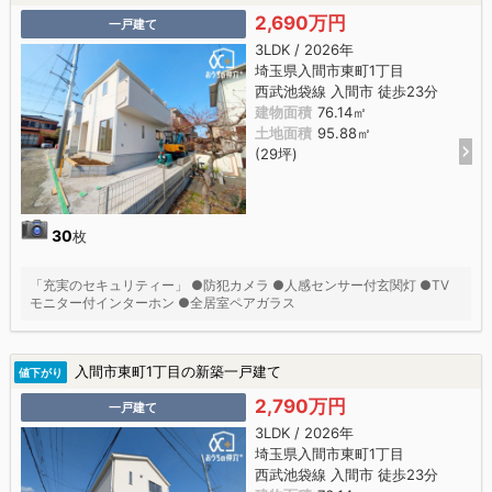
2,690万円
一戸建て
3LDK / 2026年
埼玉県入間市東町1丁目
西武池袋線 入間市 徒歩23分
建物面積
76.14㎡
土地面積
95.88㎡
(29坪)
30
枚
「充実のセキュリティー」 ●防犯カメラ ●人感センサー付玄関灯 ●TV
モニター付インターホン ●全居室ペアガラス
入間市東町1丁目の新築一戸建て
値下がり
2,790万円
一戸建て
3LDK / 2026年
埼玉県入間市東町1丁目
西武池袋線 入間市 徒歩23分