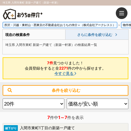
埼玉県 入間市東町 新築一戸建て（新築一軒家）
所沢・川越・東村山・西東京の不動産会社おうちの仲介＋（株式会社アークレスト）
物件
現在の検索条件
さらに条件を絞り込む
埼玉県 入間市東町 新築一戸建て（新築一軒家）の検索結果一覧
7件
見つかりました！
会員登録をすると全
2271
件の中から探せます。
今すぐ見る
条件を絞り込む
7
1～7
件中
件を表示
入間市東町1丁目の新築一戸建て
値下がり