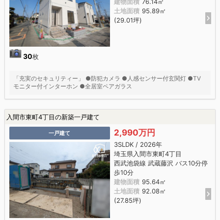
建物面積
76.14㎡
土地面積
95.89㎡
(29.01坪)
30
枚
「充実のセキュリティー」 ●防犯カメラ ●人感センサー付玄関灯 ●TV
モニター付インターホン ●全居室ペアガラス
入間市東町4丁目の新築一戸建て
2,990万円
一戸建て
3SLDK / 2026年
埼玉県入間市東町4丁目
西武池袋線 武蔵藤沢 バス10分停
歩10分
建物面積
95.64㎡
土地面積
92.08㎡
(27.85坪)