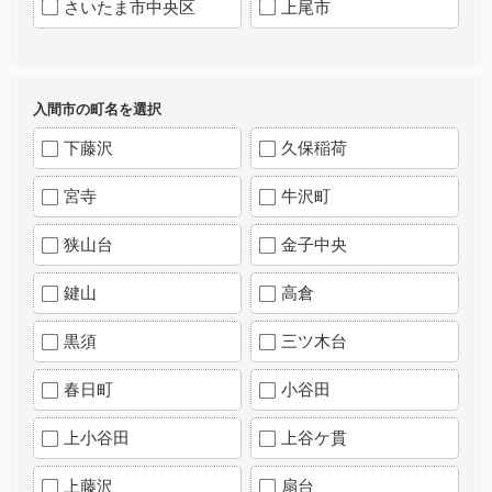
さいたま市中央区
上尾市
入間市の町名を選択
下藤沢
久保稲荷
宮寺
牛沢町
狭山台
金子中央
鍵山
高倉
黒須
三ツ木台
春日町
小谷田
上小谷田
上谷ケ貫
上藤沢
扇台