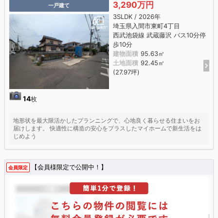
3,290万円
一戸建て
3SLDK / 2026年
埼玉県入間市東町4丁目
西武池袋線 武蔵藤沢 バス10分停
歩10分
建物面積
95.63㎡
土地面積
92.45㎡
(27.97坪)
14
枚
地形状を最大限活かしたプランニングで、心地良く暮らせる住まいをお
届けします。 快適性に構造の安心をプラスしたマイホームで新生活をは
じめよう
【会員様限定で公開中！】
会員限定