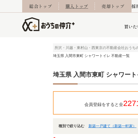
総合トップ
購入トップ
売却トップ
採
買いた
所沢・川越・東村山・西東京の不動産会社おうち
埼玉県 入間市東町 シャワートイレ 不動産一覧
詳細条件から探す
不動産売却専門館
会社概要
不動産Q&A
ご来店予約
おうちLABO
おうちのリフォーム
スタッフ紹介
オンライン相談予約
マンションカタログ
建築事例
学区から探す
売却査定実績
リフォーム事例
採用
埼玉県 入間市東町 シャワート
当社お預かり物件
相続
小手指営業所
住み替え
所沢営業所
グループ会社施工物
離婚
東所沢
不動
227
会員登録をすると全
種別で絞り込む
新築一戸建て（新築一軒家）
今月の住宅ローン金利
西東京市
おうちLABO
東久留米市
おうちのリフォーム
当社提携金融機
東村山市