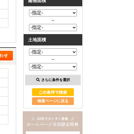
建物面積
～
土地面積
～
さらに条件を選択
検索ページに戻る