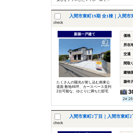
生活をはじめよう
入間市東町19期 全1棟｜入間
check
新築一戸建て
価格
所在
交通
間取
建物
築年
たくさんの陽光が射し込む南東公
道面 敷地48坪、カースペース並列
3
2台可能な、ゆとりに満ちた邸宅
入間市東町2丁目｜入間市東町
check