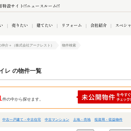
用特設サイト
ニュースルーム
い
売りたい
建てたい
リフォーム
会社紹介
スペシ
の仲介＋（株式会社アークレスト）
物件検索
情報
町名から探す
売却成功実績
売却査定依頼
おうちパークくらぶ
【埼玉】補助金・助成金
お客様の声
お気に入り
よくある質問
なんでもご相談
レンタルスペース
創業の想い
閲覧履歴
売却コラム
プライバシーポリシー
【東京】補助金・助成金
総合不動産の強み
期間限定キャン
検索履歴
査定依頼
イレ の物件一覧
件
営業所
産買取
リノベーション済み物件
空き家
入間営業所
リースバック
ひばりケ丘営業所
秋津営業所
1
件の中から探せます。
中古一戸建て・中古住宅
中古マンション
土地・売地
投資用・収益物件
関
入間市
おうちパークグループの強み
8代疾病保証付き住宅ローン
狭山市
富士見市
団体信用保険
新座市
購入
清瀬