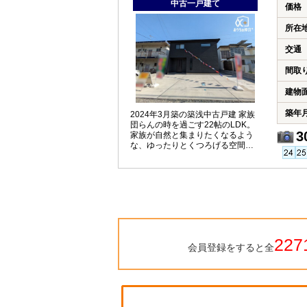
中古一戸建て
価格
所在
交通
間取
建物
築年
2024年3月築の築浅中古戸建 家族
団らんの時を過ごす22帖のLDK。
3
家族が自然と集まりたくなるよう
な、ゆったりとくつろげる空間で
す。
227
会員登録をすると全