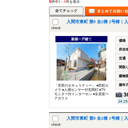
6
件中
1～6
件を表示
入間市東町 第9 全2棟 2号棟
所沢市
川越市
入間市
飯能市
狭
check
東久留米市
小平市
練馬区
新築一戸建て
価格
所在
交通
間取
建物
築年
「充実のセキュリティー」 ●防犯カ
メラ ●人感センサー付玄関灯 ●TV
3
モニター付インターホン ●全居室ペ
アガラス
入間市東町 第9 全2棟 1号棟
check