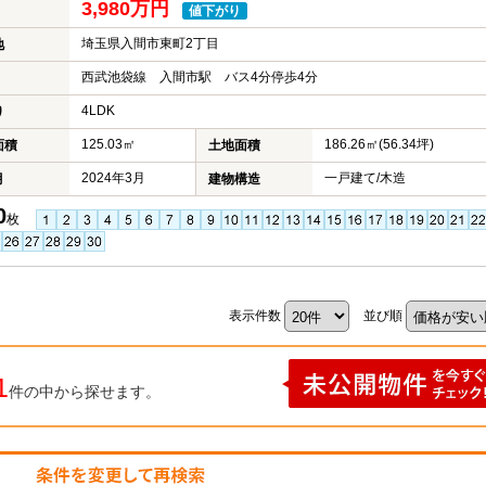
3,980万円
値下がり
埼玉県入間市東町2丁目
地
西武池袋線 入間市駅 バス4分停歩4分
4LDK
り
125.03㎡
186.26㎡(56.34坪)
面積
土地面積
2024年3月
一戸建て/木造
月
建物構造
0
枚
表示件数
並び順
1
件の中から探せます。