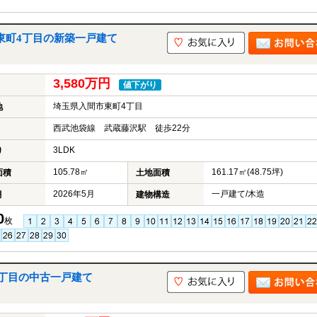
市東町4丁目の新築一戸建て
3,580万円
値下がり
埼玉県入間市東町4丁目
地
西武池袋線 武蔵藤沢駅 徒歩22分
3LDK
り
105.78㎡
161.17㎡(48.75坪)
面積
土地面積
2026年5月
一戸建て/木造
月
建物構造
0
枚
2丁目の中古一戸建て