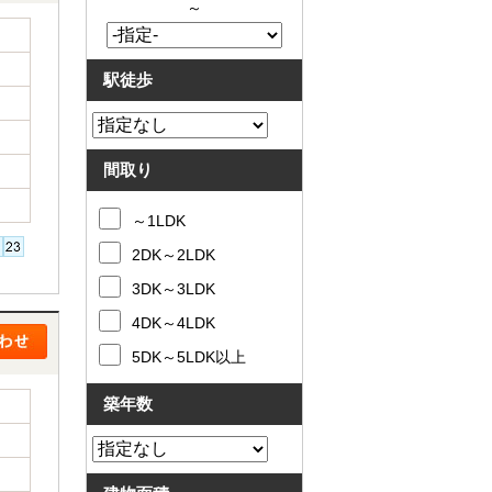
～
駅徒歩
間取り
～1LDK
2DK～2LDK
3DK～3LDK
4DK～4LDK
5DK～5LDK以上
築年数