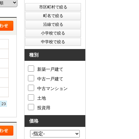
西東京市
東村山市
東大和市
清瀬市
種別
新築一戸建て
中古一戸建て
中古マンション
土地
投資用
価格