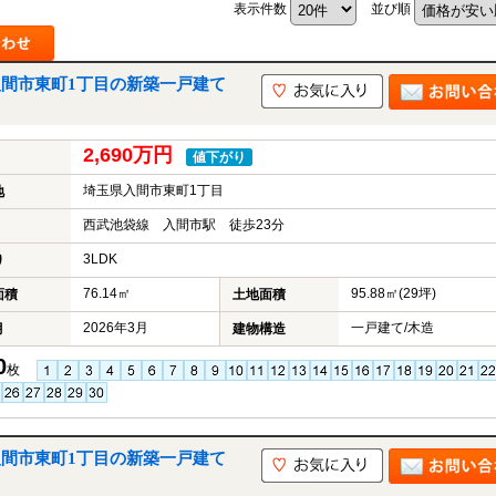
表示件数
並び順
｜入間市東町1丁目の新築一戸建て
山市
ふじみ野市
富士見市
志木市
新座市
朝霞市
2,690万円
値下がり
埼玉県入間市東町1丁目
地
西武池袋線 入間市駅 徒歩23分
3LDK
り
76.14㎡
95.88㎡(29坪)
面積
土地面積
2026年3月
一戸建て/木造
月
建物構造
0
枚
｜入間市東町1丁目の新築一戸建て