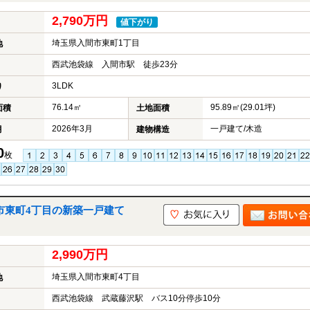
2,790万円
値下がり
埼玉県入間市東町1丁目
地
西武池袋線 入間市駅 徒歩23分
3LDK
り
76.14㎡
95.89㎡(29.01坪)
面積
土地面積
2026年3月
一戸建て/木造
月
建物構造
0
枚
間市東町4丁目の新築一戸建て
2,990万円
埼玉県入間市東町4丁目
地
西武池袋線 武蔵藤沢駅 バス10分停歩10分