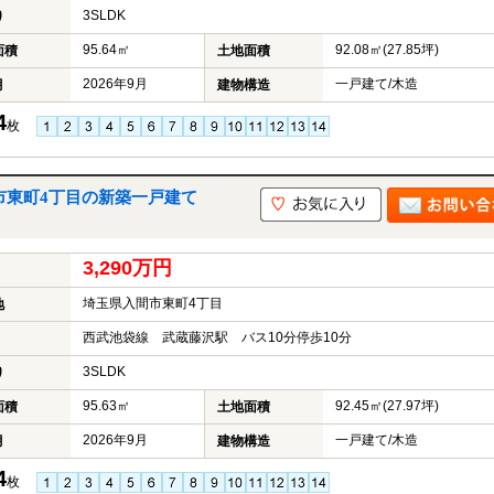
3SLDK
り
95.64㎡
92.08㎡(27.85坪)
面積
土地面積
2026年9月
一戸建て/木造
月
建物構造
4
枚
間市東町4丁目の新築一戸建て
3,290万円
埼玉県入間市東町4丁目
地
西武池袋線 武蔵藤沢駅 バス10分停歩10分
3SLDK
り
95.63㎡
92.45㎡(27.97坪)
面積
土地面積
2026年9月
一戸建て/木造
月
建物構造
4
枚