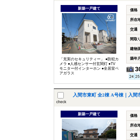
新築一戸建て
価格
所在
交通
間取
建物
築年
「充実のセキュリティー」 ●防犯カ
メラ ●人感センサー付玄関灯 ●TV
3
モニター付インターホン ●全居室ペ
アガラス
入間市東町 全2棟 A号棟｜入
check
新築一戸建て
価格
所在
交通