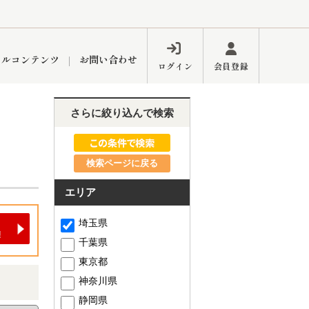
ャルコンテンツ
お問い合わせ
ログイン
会員登録
さらに絞り込んで検索
ペーン
フォーム
インフォメーション
ブログ
検索ページに戻る
エリア
東久留米営業所
埼玉県
千葉県
東京都
神奈川県
するメリット
市
練馬区
静岡県