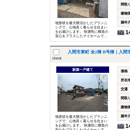
間取
建物
築年
地形状を最大限活かしたプランニ
ングで、心地良く暮らせる住まい
1
をお届けします。 快適性に構造の
安心をプラスしたマイホームで新
生活をはじめよう
入間市東町 全2棟 B号棟｜入
check
新築一戸建て
価格
所在
交通
間取
建物
築年
地形状を最大限活かしたプランニ
ングで、心地良く暮らせる住まい
1
をお届けします。 快適性に構造の
安心をプラスしたマイホームで新