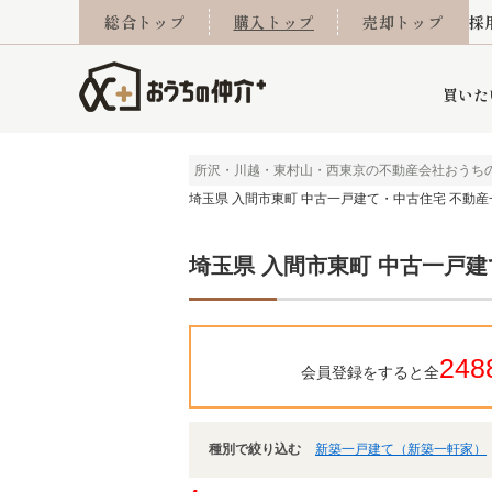
総合トップ
購入トップ
売却トップ
採
買いた
所沢・川越・東村山・西東京の不動産会社おうち
埼玉県 入間市東町 中古一戸建て・中古住宅 不動産
詳細条件から探す
不動産売却専門館
会社概要
不動産Q&A
ご来店予約
おうちLABO
おうちのリフォーム
スタッフ紹介
オンライン相談予約
マンションカタログ
建築事例
学区から探す
売却査定実績
リフォーム事例
採用
埼玉県 入間市東町 中古一戸
当社お預かり物件
相続
小手指営業所
住み替え
所沢営業所
グループ会社施工物
離婚
東所沢
不動
248
会員登録をすると全
種別で絞り込む
新築一戸建て（新築一軒家）
今月の住宅ローン金利
西東京市
おうちLABO
東久留米市
おうちのリフォーム
当社提携金融機
東村山市