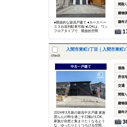
間取
建物
築年
●開放的な築浅戸建て ●カースペー
ス３台並列駐車可能 ●LDKは、ワン
1
フロアタイプで、開放的空間
入間市東町2丁目｜入間市東町
check
中古一戸建て
価格
所在
交通
間取
建物
築年
2024年3月築の築浅中古戸建 家族
団らんの時を過ごす22帖のLDK。
3
家族が自然と集まりたくなるよう
な、ゆったりとくつろげる空間で