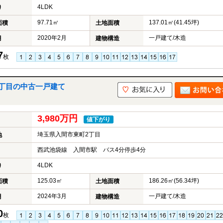
4LDK
り
97.71㎡
137.01㎡(41.45坪)
面積
土地面積
2020年2月
一戸建て/木造
月
建物構造
7
枚
2丁目の中古一戸建て
3,980万円
値下がり
埼玉県入間市東町2丁目
地
西武池袋線 入間市駅 バス4分停歩4分
4LDK
り
125.03㎡
186.26㎡(56.34坪)
面積
土地面積
2024年3月
一戸建て/木造
月
建物構造
0
枚