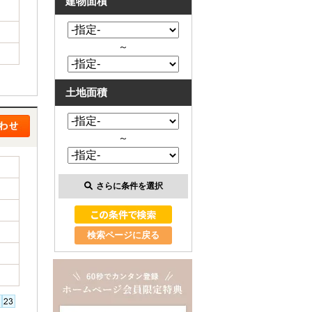
建物面積
～
土地面積
～
さらに条件を選択
検索ページに戻る