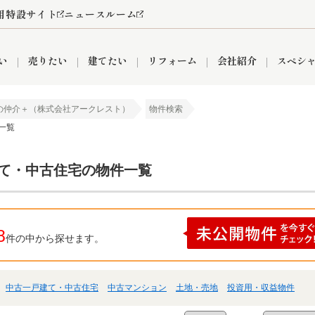
用特設サイト
ニュースルーム
い
売りたい
建てたい
リフォーム
会社紹介
スペシ
の仲介＋（株式会社アークレスト）
物件検索
一覧
情報
町名から探す
売却成功実績
売却査定依頼
おうちパークくらぶ
【埼玉】補助金・助成金
お客様の声
お気に入り
よくある質問
なんでもご相談
レンタルスペース
創業の想い
閲覧履歴
売却コラム
プライバシーポリシー
【東京】補助金・助成金
総合不動産の強み
期間限定キャン
検索履歴
査定依頼
建て・中古住宅の物件一覧
件
営業所
産買取
リノベーション済み物件
空き家
入間営業所
リースバック
ひばりケ丘営業所
秋津営業所
8
件の中から探せます。
中古一戸建て・中古住宅
中古マンション
土地・売地
投資用・収益物件
関
入間市
おうちパークグループの強み
8代疾病保証付き住宅ローン
狭山市
富士見市
団体信用保険
新座市
購入
清瀬