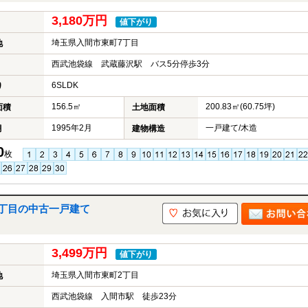
3,180万円
値下がり
埼玉県入間市東町7丁目
地
西武池袋線 武蔵藤沢駅 バス5分停歩3分
6SLDK
り
156.5㎡
200.83㎡(60.75坪)
面積
土地面積
1995年2月
一戸建て/木造
月
建物構造
0
枚
2丁目の中古一戸建て
3,499万円
値下がり
埼玉県入間市東町2丁目
地
西武池袋線 入間市駅 徒歩23分