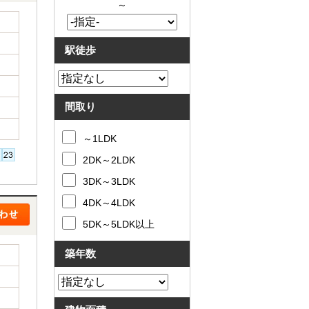
～
駅徒歩
間取り
～1LDK
2DK～2LDK
3DK～3LDK
4DK～4LDK
5DK～5LDK以上
築年数