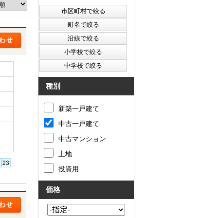
西東京市
東村山市
東大和市
清瀬市
種別
新築一戸建て
中古一戸建て
中古マンション
土地
投資用
価格