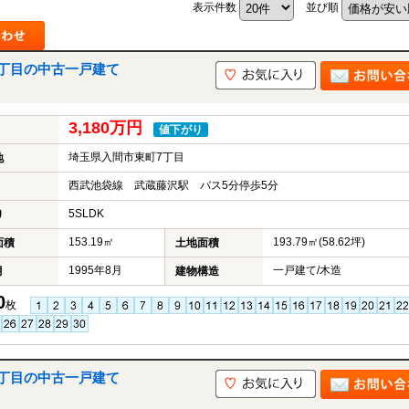
表示件数
並び順
7丁目の中古一戸建て
山市
ふじみ野市
富士見市
志木市
新座市
朝霞市
3,180万円
値下がり
埼玉県入間市東町7丁目
地
西武池袋線 武蔵藤沢駅 バス5分停歩5分
5SLDK
り
153.19㎡
193.79㎡(58.62坪)
面積
土地面積
1995年8月
一戸建て/木造
月
建物構造
0
枚
7丁目の中古一戸建て