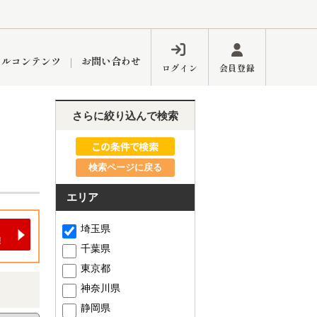
ャルコンテンツ
お問い合わせ
ログイン
会員登録
さらに絞り込んで検索
ペーン
フォーム
インフォメーション
ブログ
検索ページに戻る
エリア
東久留米営業所
埼玉県
千葉県
東京都
神奈川県
するメリット
市
練馬区
静岡県