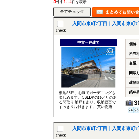
4
件中
1～4
件を表示
入間市東町7丁目｜入間市東町
所沢市
川越市
入間市
飯能市
狭
check
東久留米市
小平市
練馬区
中古一戸建て
価格
所在
交通
間取
建物
築年
敷地58坪、お庭でガーデニングも
楽しめます。 5SLDKのゆとりのあ
3
る間取り 納戸もあり、収納豊富で
すっきり片付きます。 買い物施設
が充実の便利な住環境
入間市東町7丁目｜入間市東町
check