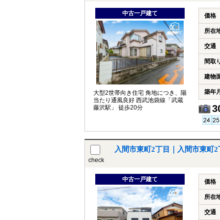
中古一戸建て
価格
所在
交通
間取
建物
築年
大型2世帯向き住宅 角地につき、陽
当たり通風良好 西武池袋線「武蔵
3
藤沢駅」 徒歩20分
入間市東町2丁目｜入間市東町
check
中古一戸建て
価格
所在
交通