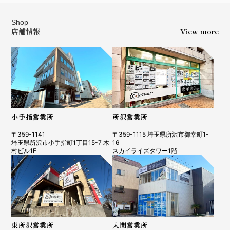
Shop
店舗情報
View more
小手指営業所
所沢営業所
〒359-1141
〒359-1115 埼玉県所沢市御幸町1-
埼玉県所沢市小手指町1丁目15-7 木
16
村ビル1F
スカイライズタワー1階
東所沢営業所
入間営業所