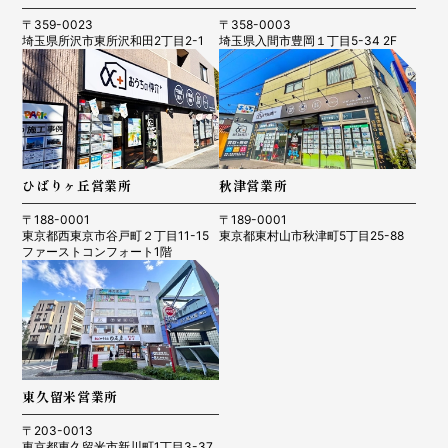
〒359-0023
〒358-0003
埼玉県所沢市東所沢和田2丁目2-1
埼玉県入間市豊岡１丁目5-34 2F
ひばりヶ丘営業所
秋津営業所
〒188-0001
〒189-0001
東京都西東京市谷戸町２丁目11-15
東京都東村山市秋津町5丁目25-88
ファーストコンフォート1階
東久留米営業所
〒203-0013
東京都東久留米市新川町1丁目3-37