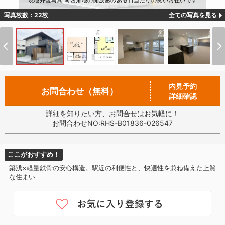
現地外観写真 南西角地の開放感のある日当たりの良いお住いです
写真枚数：22枚
全ての写真を見る
内見予約
お問合わせ（無料）
詳細確認
詳細を知りたい方、お問合せはお気軽に！
お問合わせNO:RHS-B01836-026547
ここがおすすめ！
築浅×軽量鉄骨の安心構造。駅近の利便性と、快適性を兼ね備えた上質
な住まい