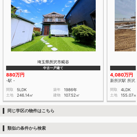
埼玉県所沢市糀谷
中古一戸建て
880万円
4,080万円
-駅 -
新所沢駅 所沢
間取
5LDK
築年
1986年
間取
4LDK
土地
246.14㎡
建物
107.52㎡
土地
155.07
同じ学区の物件はこちら
類似の条件から検索