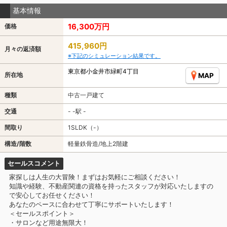
基本情報
16,300万円
価格
415,960円
月々の返済額
※下記のシミュレーション結果です。
東京都小金井市緑町4丁目
所在地
MAP
種類
中古一戸建て
交通
- -駅 -
間取り
1SLDK（-）
構造/階数
軽量鉄骨造/地上2階建
セールスコメント
家探しは人生の大冒険！まずはお気軽にご相談ください！
知識や経験、不動産関連の資格を持ったスタッフが対応いたしますの
で安心してお任せください！
あなたのペースに合わせて丁寧にサポートいたします！
＜セールスポイント＞
・サロンなど用途無限大！