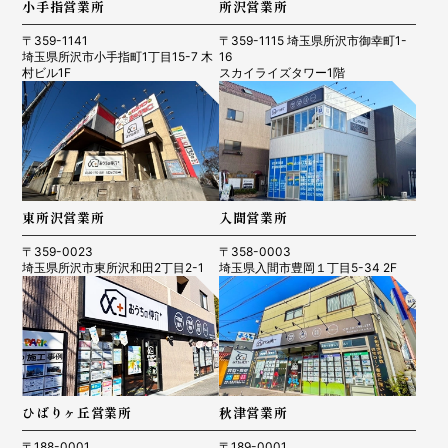
小手指営業所
所沢営業所
〒359-1141
〒359-1115 埼玉県所沢市御幸町1-
埼玉県所沢市小手指町1丁目15-7 木
16
村ビル1F
スカイライズタワー1階
東所沢営業所
入間営業所
〒359-0023
〒358-0003
埼玉県所沢市東所沢和田2丁目2-1
埼玉県入間市豊岡１丁目5-34 2F
ひばりヶ丘営業所
秋津営業所
〒188-0001
〒189-0001