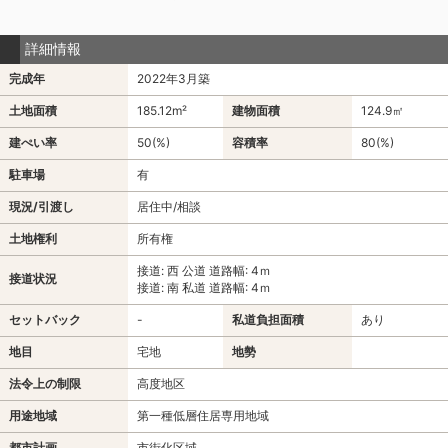
詳細情報
完成年
2022年3月築
土地面積
185.12m²
建物面積
124.9㎡
建ぺい率
50(%)
容積率
80(%)
駐車場
有
現況/引渡し
居住中/相談
土地権利
所有権
接道: 西 公道 道路幅: 4ｍ
接道状況
接道: 南 私道 道路幅: 4ｍ
セットバック
-
私道負担面積
あり
地目
宅地
地勢
法令上の制限
高度地区
用途地域
第一種低層住居専用地域
都市計画
市街化区域