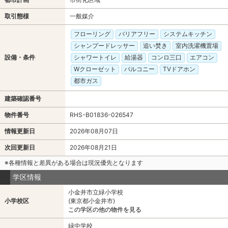
取引態様
一般媒介
フローリング
バリアフリー
システムキッチン
シャンプードレッサー
追い焚き
室内洗濯機置場
設備・条件
シャワートイレ
給湯器
コンロ三口
エアコン
Wクローゼット
バルコニー
TVドアホン
都市ガス
建築確認番号
物件番号
RHS-B01836-026547
情報更新日
2026年08月07日
次回更新日
2026年08月21日
※各種情報と差異がある場合は現況優先となります
学区情報
小金井市立緑小学校
小学校区
(東京都小金井市)
この学区の他の物件を見る
緑中学校