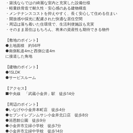
・築浅ならではの綺麗な室内と充実した設備仕様
・軽量鉄骨造で耐久性・安心感のある建物構造
・メンテナンスコストを抑えやすく、長く安心して住める住まい
・開放感や採光に配慮された快適な居住空間
・周辺は落ち着いた住環境で、生活利便施設も充実
・そのまま居住はもちろん、将来の資産性も期待できる物件
【敷地のポイント】
●土地面積 約56坪
●南側私道4mと西側公道4m
に接道した角地
【建物のポイント】
●1SLDK
●サービスルーム
【アクセス】
■中央線 「武蔵小金井」駅 徒歩14分
【周辺のポイント】
●いなげや小金井本町店 徒歩4分
●セブンイレブンムサシ小金井北口店 徒歩8分
●浴恩館公園 徒歩9分
●小金井市立緑小学校 徒歩7分
●小金井市立緑中学校 徒歩14分