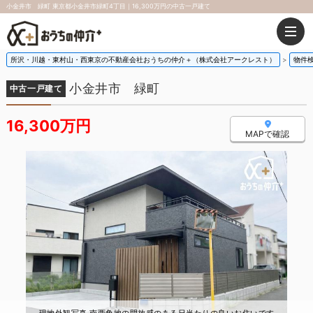
小金井市 緑町 東京都小金井市緑町4丁目｜16,300万円の中古一戸建て
所沢・川越・東村山・西東京の不動産会社おうちの仲介＋（株式会社アークレスト）
物件
小金井市 緑町
中古一戸建て
16,300万円
MAPで確認