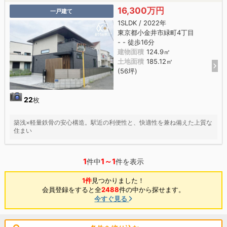
16,300万円
一戸建て
1SLDK / 2022年
東京都小金井市緑町4丁目
- - 徒歩16分
建物面積
124.9㎡
土地面積
185.12㎡
(56坪)
22
枚
築浅×軽量鉄骨の安心構造。駅近の利便性と、快適性を兼ね備えた上質な
住まい
1
1～1
件中
件を表示
1件
見つかりました！
会員登録をすると全
2488
件の中から探せます。
今すぐ見る