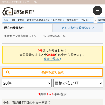
東京都 小金井市緑町 シャワートイレ
所沢・川越・東村山・西東京の不動産会社おうちの仲介＋（株式会社アークレスト）
物件
現在の検索条件
さらに条件を絞り込む
東京都 小金井市緑町 シャワートイレ の検索結果一覧
1件
見つかりました！
会員登録をすると全
2488
件の中から探せます。
今すぐ見る
条件を絞り込む
1
1～1
件中
件を表示
小金井市緑町4丁目の中古一戸建て