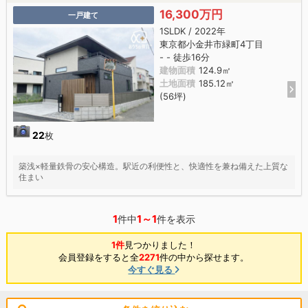
16,300万円
一戸建て
1SLDK / 2022年
東京都小金井市緑町4丁目
- - 徒歩16分
建物面積
124.9㎡
土地面積
185.12㎡
(56坪)
22
枚
築浅×軽量鉄骨の安心構造。駅近の利便性と、快適性を兼ね備えた上質な
住まい
1
1～1
件中
件を表示
1件
見つかりました！
会員登録をすると全
2271
件の中から探せます。
今すぐ見る