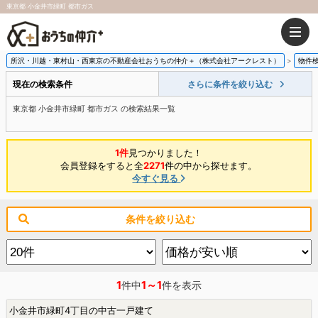
東京都 小金井市緑町 都市ガス
所沢・川越・東村山・西東京の不動産会社おうちの仲介＋（株式会社アークレスト）
物件
現在の検索条件
さらに条件を絞り込む
東京都 小金井市緑町 都市ガス の検索結果一覧
1件
見つかりました！
会員登録をすると全
2271
件の中から探せます。
今すぐ見る
条件を絞り込む
1
1～1
件中
件を表示
小金井市緑町4丁目の中古一戸建て