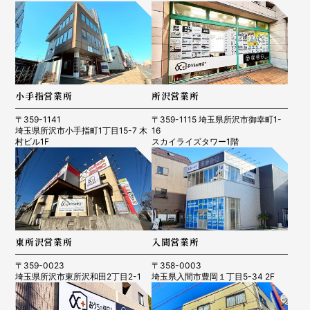
小手指営業所
所沢営業所
〒359-1141
〒359-1115 埼玉県所沢市御幸町1-
埼玉県所沢市小手指町1丁目15-7 木
16
村ビル1F
スカイライズタワー1階
東所沢営業所
入間営業所
〒359-0023
〒358-0003
埼玉県所沢市東所沢和田2丁目2-1
埼玉県入間市豊岡１丁目5-34 2F