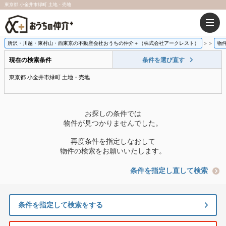
東京都 小金井市緑町 土地・売地
所沢・川越・東村山・西東京の不動産会社おうちの仲介＋（株式会社アークレスト）
>
物
現在の検索条件
条件を選び直す
東京都 小金井市緑町 土地・売地
お探しの条件では
物件が見つかりませんでした。
再度条件を指定しなおして
物件の検索をお願いいたします。
条件を指定し直して検索
条件を指定して検索をする