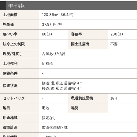
詳細情報
土地面積
120.36m² (36.4坪)
坪単価
37.9万円 /坪
建ぺい率
60(%)
容積率
200(%)
法令上の制限
-
国土法届出
不要
現況/引渡し
古屋あり/相談
土地権利
所有権
建築条件
-
接道: 北 私道 道路幅: 4ｍ
接道状況
接道: 西 私道 道路幅: 4ｍ
セットバック
-
私道負担面積
あり
地目
宅地
地勢
用途地域
指定なし
都市計画
市街化調整区域