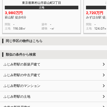
東京都東村山市萩山町2丁目
土地
3,980万円
2,720万円
萩山駅 徒歩6分
みずほ台駅 徒
間取
-
築年
-
間取
-
土地
116.08㎡
建物
-㎡
土地
124.07
同じ学区の物件はこちら
類似の条件から検索
ふじみ野駅の新築戸建て
ふじみ野駅の中古戸建て
ふじみ野駅のマンション
ふじみ野駅の土地