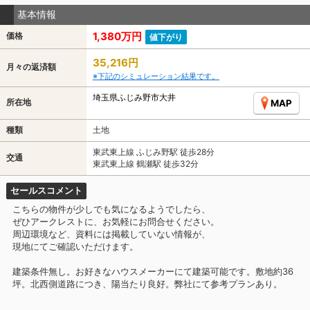
基本情報
1,380万円
価格
値下がり
35,216円
月々の返済額
※下記のシミュレーション結果です。
埼玉県ふじみ野市大井
所在地
MAP
種類
土地
東武東上線 ふじみ野駅 徒歩28分
交通
東武東上線 鶴瀬駅 徒歩32分
セールスコメント
こちらの物件が少しでも気になるようでしたら、
ぜひアークレストに、お気軽にお問合せください。
周辺環境など、資料には掲載していない情報が、
現地にてご確認いただけます。
建築条件無し。お好きなハウスメーカーにて建築可能です。敷地約36
坪。北西側道路につき、陽当たり良好。弊社にて参考プランあり。