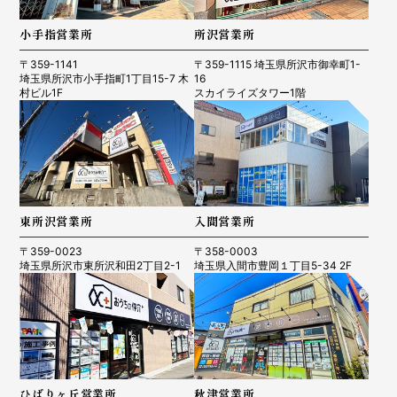
小手指営業所
所沢営業所
〒359-1141
〒359-1115 埼玉県所沢市御幸町1-
埼玉県所沢市小手指町1丁目15-7 木
16
村ビル1F
スカイライズタワー1階
東所沢営業所
入間営業所
〒359-0023
〒358-0003
埼玉県所沢市東所沢和田2丁目2-1
埼玉県入間市豊岡１丁目5-34 2F
ひばりヶ丘営業所
秋津営業所