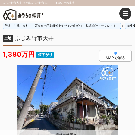
ふじみ野市大井 埼玉県ふじみ野市大井 ｜1,380万円の土地
所沢・川越・東村山・西東京の不動産会社おうちの仲介＋（株式会社アークレスト）
物件
ふじみ野市大井
土地
1,380万円
値下がり
MAPで確認