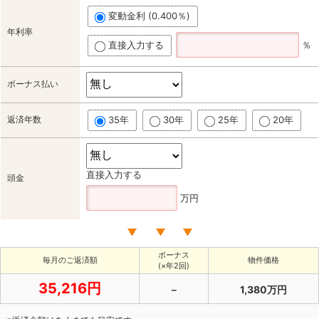
変動金利 (0.400％)
年利率
直接入力する
％
ボーナス払い
返済年数
35年
30年
25年
20年
直接入力する
頭金
万円
ボーナス
毎月のご返済額
物件価格
(×年2回)
35,216円
－
1,380万円