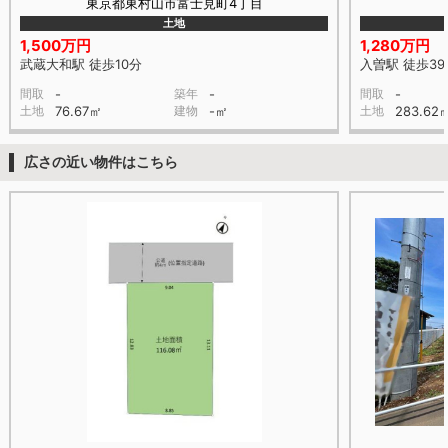
東京都東村山市富士見町4丁目
土地
1,500万円
1,280万円
武蔵大和駅 徒歩10分
入曽駅 徒歩39
間取
-
築年
-
間取
-
土地
76.67㎡
建物
-㎡
土地
283.62
広さの近い物件はこちら