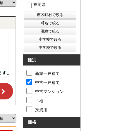
福岡県
西東京市
東村山市
東大和市
清瀬市
種別
新築一戸建て
中古一戸建て
中古マンション
土地
投資用
価格