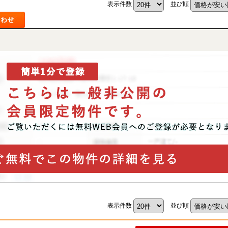
表示件数
並び順
山市
ふじみ野市
富士見市
志木市
新座市
朝霞市
表示件数
並び順