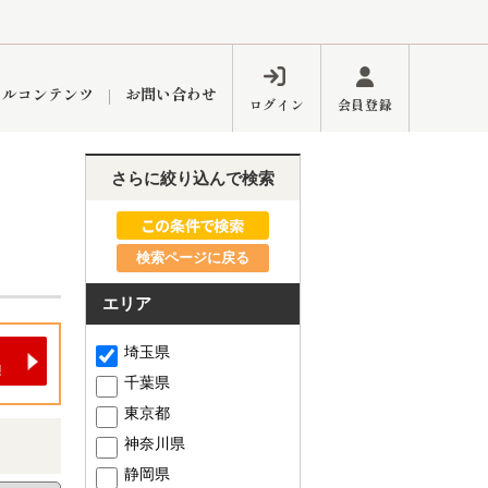
ャルコンテンツ
お問い合わせ
ログイン
会員登録
さらに絞り込んで検索
ペーン
フォーム
インフォメーション
ブログ
検索ページに戻る
エリア
東久留米営業所
埼玉県
千葉県
東京都
神奈川県
するメリット
市
練馬区
静岡県