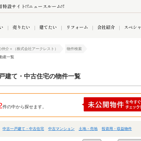
用特設サイト
ニュースルーム
い
売りたい
建てたい
リフォーム
会社紹介
スペシ
の仲介＋（株式会社アークレスト）
物件検索
不動産一覧
情報
町名から探す
売却成功実績
売却査定依頼
おうちパークくらぶ
【埼玉】補助金・助成金
お客様の声
お気に入り
よくある質問
なんでもご相談
レンタルスペース
創業の想い
閲覧履歴
売却コラム
プライバシーポリシー
【東京】補助金・助成金
総合不動産の強み
期間限定キャン
検索履歴
査定依頼
一戸建て・中古住宅の物件一覧
件
営業所
産買取
リノベーション済み物件
空き家
入間営業所
リースバック
ひばりケ丘営業所
秋津営業所
2
件の中から探せます。
中古一戸建て・中古住宅
中古マンション
土地・売地
投資用・収益物件
関
入間市
おうちパークグループの強み
8代疾病保証付き住宅ローン
狭山市
富士見市
団体信用保険
新座市
購入
清瀬