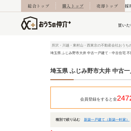
総合トップ
購入トップ
売却トップ
採
買いた
所沢・川越・東村山・西東京の不動産会社おうち
埼玉県 ふじみ野市大井 中古一戸建て・中古住宅 
詳細条件から探す
不動産売却専門館
会社概要
不動産Q&A
ご来店予約
おうちLABO
おうちのリフォーム
スタッフ紹介
オンライン相談予約
マンションカタログ
建築事例
学区から探す
売却査定実績
リフォーム事例
採用
埼玉県 ふじみ野市大井 中古
当社お預かり物件
相続
小手指営業所
住み替え
所沢営業所
グループ会社施工物
離婚
東所沢
不動
247
会員登録をすると全
種別で絞り込む
新築一戸建て（新築一軒家）
今月の住宅ローン金利
西東京市
おうちLABO
東久留米市
おうちのリフォーム
当社提携金融機
東村山市