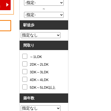
～
駅徒歩
間取り
～1LDK
2DK～2LDK
3DK～3LDK
4DK～4LDK
5DK～5LDK以上
築年数