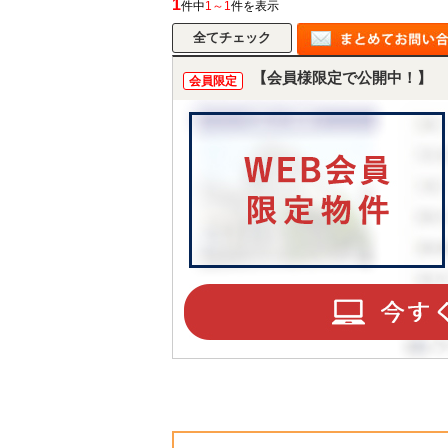
1
件中
1～1
件を表示
【会員様限定で公開中！】
所沢市
川越市
入間市
飯能市
狭
会員限定
東久留米市
小平市
練馬区