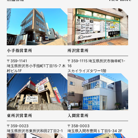
小手指営業所
所沢営業所
〒359-1141
〒359-1115 埼玉県所沢市御幸町1-
埼玉県所沢市小手指町1丁目15-7 木
16
村ビル1F
スカイライズタワー1階
東所沢営業所
入間営業所
〒359-0023
〒358-0003
埼玉県所沢市東所沢和田2丁目2-1
埼玉県入間市豊岡１丁目5-34 2F