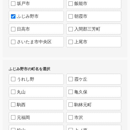
坂戸市
飯能市
ふじみ野市
朝霞市
日高市
入間郡三芳町
さいたま市中央区
上尾市
ふじみ野市の町名を選択
うれし野
霞ケ丘
丸山
亀久保
駒西
駒林元町
元福岡
市沢