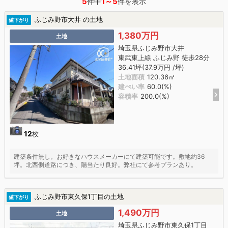
5
1～5
件中
件を表示
ふじみ野市大井 の土地
値下がり
1,380万円
土地
埼玉県ふじみ野市大井
東武東上線 ふじみ野 徒歩28分
36.41坪(37.9万円 /坪)
土地面積
120.36㎡
建ぺい率
60.0(%)
容積率
200.0(%)
12
枚
建築条件無し。お好きなハウスメーカーにて建築可能です。敷地約36
坪。北西側道路につき、陽当たり良好。弊社にて参考プランあり。
ふじみ野市東久保1丁目の土地
値下がり
1,490万円
土地
埼玉県ふじみ野市東久保1丁目