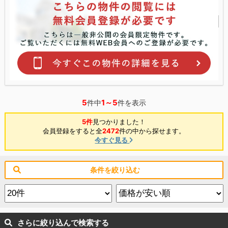
5
1～5
件中
件を表示
5件
見つかりました！
会員登録をすると全
2472
件の中から探せます。
今すぐ見る
条件を絞り込む
さらに絞り込んで検索する