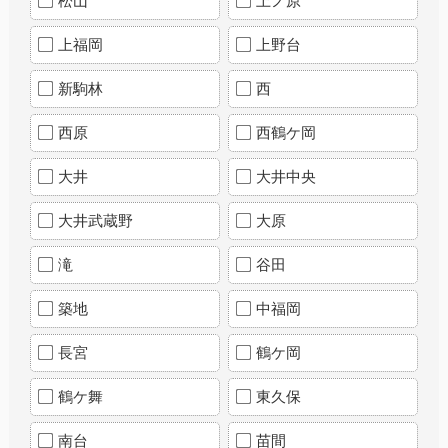
松山
上ノ原
上福岡
上野台
新駒林
西
西原
西鶴ケ岡
大井
大井中央
大井武蔵野
大原
滝
谷田
築地
中福岡
長宮
鶴ケ岡
鶴ケ舞
東久保
南台
苗間