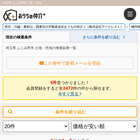
埼玉県 ふじみ野市 土地・売地
所沢・川越・東村山・西東京の不動産会社おうちの仲介＋（株式会社アークレスト）
物件
現在の検索条件
さらに条件を絞り込む
埼玉県 ふじみ野市 土地・売地の検索結果一覧
この条件で新着メールを登録
5件
見つかりました！
会員登録をすると全
2472
件の中から探せます。
今すぐ見る
条件を絞り込む