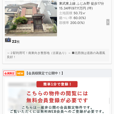
東武東上線 ふじみ野 徒歩17分
15.34坪(97.11万円 /坪)
土地面積
50.72㎡
建ぺい率
60.0(%)
容積率
200.0(%)
22
枚
～２駅利用可！南東向き整形地（古家あり）～ ■北西側は道路の為通風
良好！
【会員様限定で公開中！】
会員限定
NEW