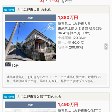
3
1～3
件中
件を表示
ふじみ野市大井 の土地
値下がり
1,380万円
土地
埼玉県ふじみ野市大井
東武東上線 ふじみ野 徒歩28分
36.41坪(37.9万円 /坪)
土地面積
120.36㎡
建ぺい率
60.0(%)
容積率
200.0(%)
12
枚
建築条件無し。お好きなハウスメーカーにて建築可能です。敷地約36
坪。北西側道路につき、陽当たり良好。弊社にて参考プランあり。
ふじみ野市東久保1丁目の土地
値下がり
1,490万円
土地
埼玉県ふじみ野市東久保1丁目