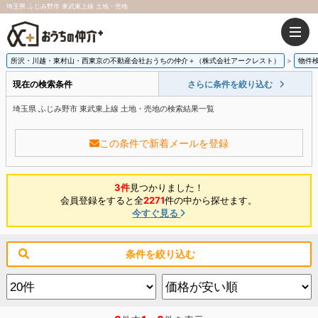
埼玉県 ふじみ野市 東武東上線 土地・売地
所沢・川越・東村山・西東京の不動産会社おうちの仲介＋（株式会社アークレスト）
物件
現在の検索条件
さらに条件を絞り込む
埼玉県 ふじみ野市 東武東上線 土地・売地の検索結果一覧
この条件で新着メールを登録
3件
見つかりました！
会員登録をすると全
2271
件の中から探せます。
今すぐ見る
条件を絞り込む