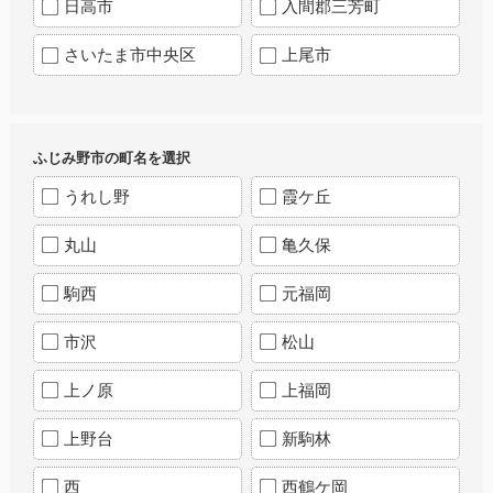
日高市
入間郡三芳町
さいたま市中央区
上尾市
ふじみ野市の町名を選択
うれし野
霞ケ丘
丸山
亀久保
駒西
元福岡
市沢
松山
上ノ原
上福岡
上野台
新駒林
西
西鶴ケ岡