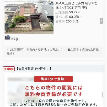
東武東上線 ふじみ野 徒歩17分
15.34坪(97.11万円 /坪)
土地面積
50.72㎡
建ぺい率
60.0(%)
容積率
200.0(%)
22
枚
～２駅利用可！南東向き整形地（古家あり）～ ■北西側は道路の為通風
良好！
【会員様限定で公開中！】
会員限定