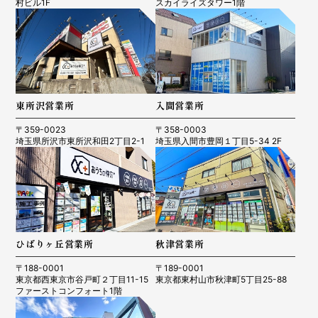
村ビル1F
スカイライズタワー1階
東所沢営業所
入間営業所
〒359-0023
〒358-0003
埼玉県所沢市東所沢和田2丁目2-1
埼玉県入間市豊岡１丁目5-34 2F
ひばりヶ丘営業所
秋津営業所
〒188-0001
〒189-0001
東京都西東京市谷戸町２丁目11-15
東京都東村山市秋津町5丁目25-88
ファーストコンフォート1階