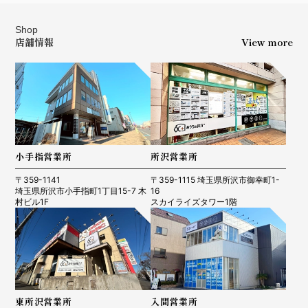
Shop
店舗情報
View more
小手指営業所
所沢営業所
〒359-1141
〒359-1115 埼玉県所沢市御幸町1-
埼玉県所沢市小手指町1丁目15-7 木
16
村ビル1F
スカイライズタワー1階
東所沢営業所
入間営業所