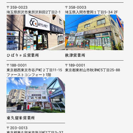
〒359-0023
〒358-0003
埼玉県所沢市東所沢和田2丁目2-1
埼玉県入間市豊岡１丁目5-34 2F
ひばりヶ丘営業所
秋津営業所
〒188-0001
〒189-0001
東京都西東京市谷戸町２丁目11-15
東京都東村山市秋津町5丁目25-88
ファーストコンフォート1階
東久留米営業所
〒203-0013
東京都東久留米市新川町1丁目3-37