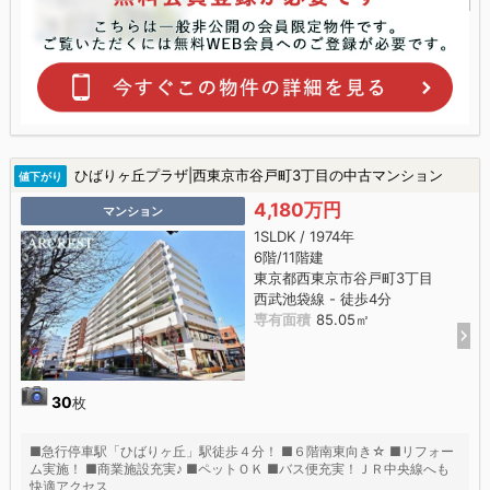
ひばりヶ丘プラザ|西東京市谷戸町3丁目の中古マンション
値下がり
4,180万円
マンション
1SLDK / 1974年
6階/11階建
東京都西東京市谷戸町3丁目
西武池袋線 - 徒歩4分
専有面積
85.05㎡
30
枚
■急行停車駅「ひばりヶ丘」駅徒歩４分！ ■６階南東向き☆ ■リフォー
ム実施！ ■商業施設充実♪ ■ペットＯＫ ■バス便充実！ＪＲ中央線へも
快適アクセス