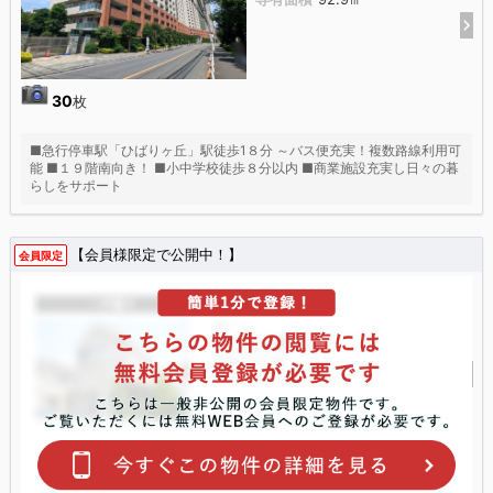
30
枚
■急行停車駅「ひばりヶ丘」駅徒歩1８分 ～バス便充実！複数路線利用可
能 ■１９階南向き！ ■小中学校徒歩８分以内 ■商業施設充実し日々の暮
らしをサポート
【会員様限定で公開中！】
会員限定