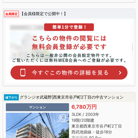
【会員様限定で公開中！】
会員限定
グランジオ武蔵野|西東京市谷戸町2丁目の中古マンション
値下がり
6,780万円
マンション
3LDK / 2003年
19階/20階建
東京都西東京市谷戸町2丁目
西武池袋線 - 徒歩18分
専有面積
92.9㎡