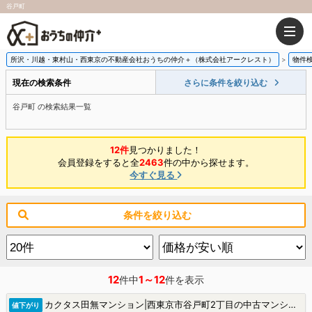
谷戸町
所沢・川越・東村山・西東京の不動産会社おうちの仲介＋（株式会社アークレスト）
物件
現在の検索条件
さらに条件を絞り込む
谷戸町 の検索結果一覧
12件
見つかりました！
会員登録をすると全
2463
件の中から探せます。
今すぐ見る
条件を絞り込む
12
1～12
件中
件を表示
カクタス田無マンション|西東京市谷戸町2丁目の中古マンション
値下がり