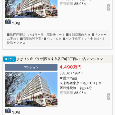
専有面積
85.05㎡
30
枚
■急行停車駅「ひばりヶ丘」駅徒歩４分！ ■６階南東向き☆ ■リフォー
ム実施！ ■商業施設充実♪ ■ペットＯＫ ■バス便充実！ＪＲ中央線へも
快適アクセス
ひばりヶ丘プラザ|西東京市谷戸町3丁目の中古マンション
値下がり
4,490万円
マンション
3SLDK / 1974年
10階/11階建
東京都西東京市谷戸町3丁目
西武池袋線 - 徒歩4分
専有面積
85.05㎡
30
枚