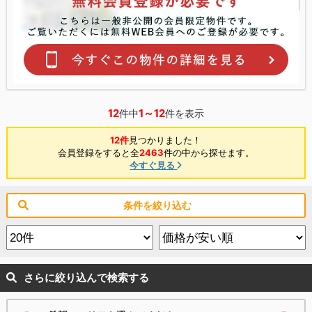
12
1～12
件中
件を表示
12件
見つかりました！
会員登録をすると全
2463
件の中から探せます。
今すぐ見る
条件を絞り込む
さらに絞り込んで検索する