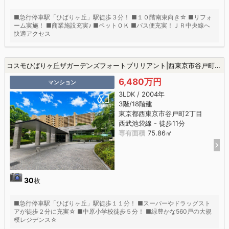
■急行停車駅「ひばりヶ丘」駅徒歩３分！ ■１０階南東向き☆ ■リフォ
ーム実施！ ■商業施設充実♪ ■ペットＯＫ ■バス便充実！ＪＲ中央線へ
快適アクセス
コスモひばりヶ丘ザガーデンズフォートブリリアント|西東京市谷戸町2丁目の中古マンション
6,480万円
マンション
3LDK / 2004年
3階/18階建
東京都西東京市谷戸町2丁目
西武池袋線 - 徒歩11分
専有面積
75.86㎡
30
枚
■急行停車駅「ひばりヶ丘」駅徒歩１１分！ ■スーパーやドラッグスト
アが徒歩２分に充実☆ ■中原小学校徒歩５分！ ■緑豊かな560戸の大規
模レジデンス☆