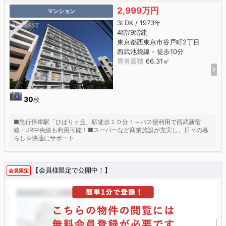
2,999万円
マンション
3LDK / 1973年
4階/9階建
東京都西東京市谷戸町2丁目
西武池袋線 - 徒歩10分
専有面積
66.31㎡
30
枚
■急行停車駅「ひばりヶ丘」駅徒歩１０分！～バス便利用で西武新宿
線・JR中央線も利用可能！■スーパーなど商業施設が充実し、日々の暮
らしを快適にサポート
【会員様限定で公開中！】
会員限定