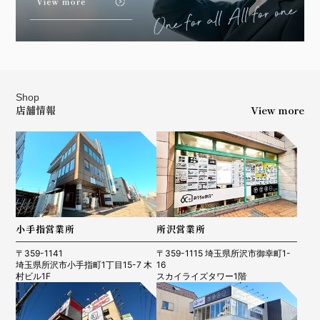
Shop
店舗情報
View more
小手指営業所
所沢営業所
〒359-1141
〒359-1115 埼玉県所沢市御幸町1-
埼玉県所沢市小手指町1丁目15-7 木
16
村ビル1F
スカイライズタワー1階