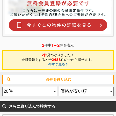
2
1～2
件中
件を表示
2件
見つかりました！
会員登録をすると全
2488
件の中から探せます。
今すぐ見る
条件を絞り込む
さらに絞り込んで検索する