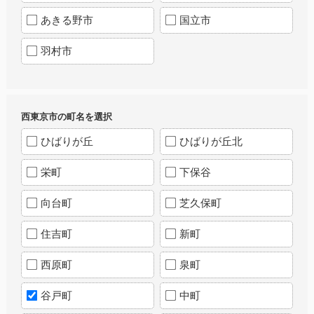
あきる野市
国立市
羽村市
西東京市の町名を選択
ひばりが丘
ひばりが丘北
栄町
下保谷
向台町
芝久保町
住吉町
新町
西原町
泉町
谷戸町
中町