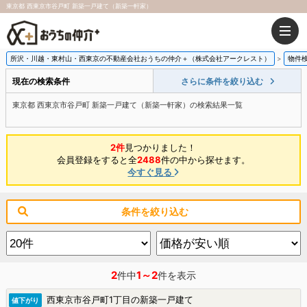
東京都 西東京市谷戸町 新築一戸建て（新築一軒家）
所沢・川越・東村山・西東京の不動産会社おうちの仲介＋（株式会社アークレスト）
物件
現在の検索条件
さらに条件を絞り込む
東京都 西東京市谷戸町 新築一戸建て（新築一軒家）の検索結果一覧
2件
見つかりました！
会員登録をすると全
2488
件の中から探せます。
今すぐ見る
条件を絞り込む
2
1～2
件中
件を表示
西東京市谷戸町1丁目の新築一戸建て
値下がり