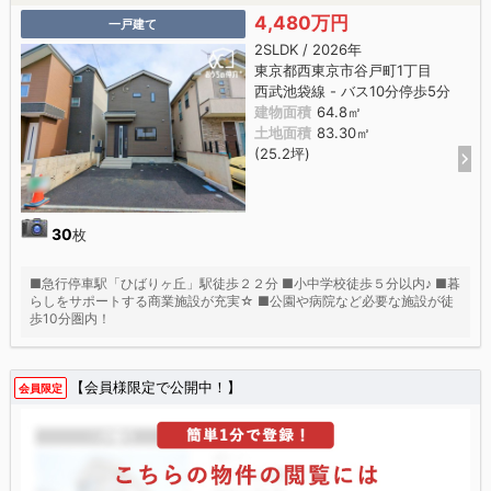
4,480万円
一戸建て
2SLDK / 2026年
東京都西東京市谷戸町1丁目
西武池袋線 - バス10分停歩5分
建物面積
64.8㎡
土地面積
83.30㎡
(25.2坪)
30
枚
■急行停車駅「ひばりヶ丘」駅徒歩２２分 ■小中学校徒歩５分以内♪ ■暮
らしをサポートする商業施設が充実☆ ■公園や病院など必要な施設が徒
歩10分圏内！
【会員様限定で公開中！】
会員限定