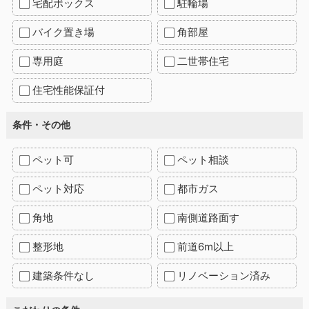
宅配ボックス
駐輪場
バイク置き場
角部屋
専用庭
二世帯住宅
住宅性能保証付
条件・その他
ペット可
ペット相談
ペット対応
都市ガス
角地
南側道路面す
整形地
前道6m以上
建築条件なし
リノベーション済み