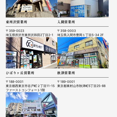
東所沢営業所
入間営業所
〒359-0023
〒358-0003
埼玉県所沢市東所沢和田2丁目2-1
埼玉県入間市豊岡１丁目5-34 2F
ひばりヶ丘営業所
秋津営業所
〒188-0001
〒189-0001
東京都西東京市谷戸町２丁目11-15
東京都東村山市秋津町5丁目25-88
ファーストコンフォート1階