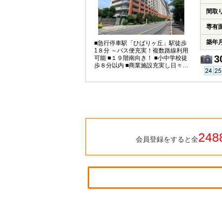
間取
専有
築年
■急行停車駅「ひばりヶ丘」駅徒歩
1８分 ～バス便充実！複数路線利用
3
可能 ■１９階南向き！ ■小中学校徒
歩８分以内 ■商業施設充実し日々の
暮らしをサポート
248
会員登録をすると全