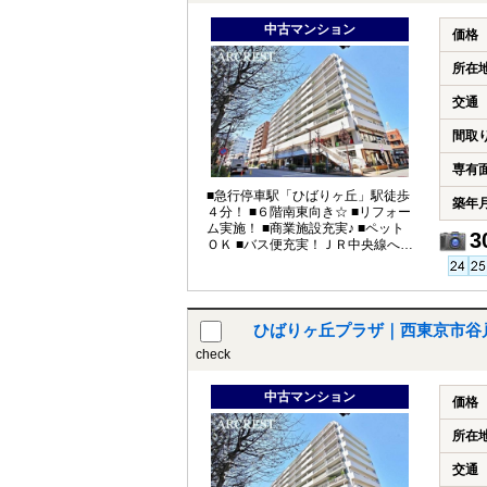
中古マンション
価格
所在
交通
間取
専有
■急行停車駅「ひばりヶ丘」駅徒歩
築年
４分！ ■６階南東向き☆ ■リフォー
ム実施！ ■商業施設充実♪ ■ペット
3
ＯＫ ■バス便充実！ＪＲ中央線へも
快適アクセス
ひばりヶ丘プラザ｜西東京市谷
check
中古マンション
価格
所在
交通