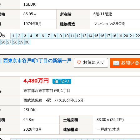
1SLDK
り
85.05㎡
6階/11階建
面積
所在階
1974年9月
マンション/SRC造
月
建物構造
0
枚
｜西東京市谷戸町1丁目の新築一戸
4,480万円
値下がり
東京都西東京市谷戸町1丁目
地
西武池袋線 -駅 バス10分停歩5分
2SLDK
り
64.8㎡
83.30㎡(25.2坪)
面積
土地面積
2026年3月
一戸建て/木造
月
建物構造