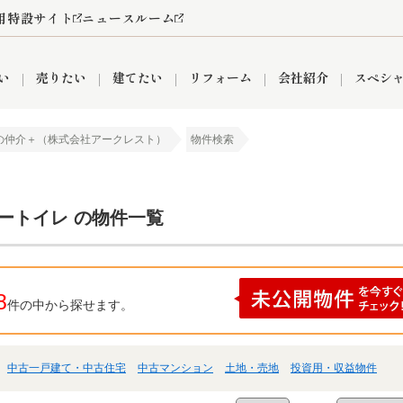
用特設サイト
ニュースルーム
い
売りたい
建てたい
リフォーム
会社紹介
スペシ
の仲介＋（株式会社アークレスト）
物件検索
情報
町名から探す
売却成功実績
売却査定依頼
おうちパークくらぶ
【埼玉】補助金・助成金
お客様の声
お気に入り
よくある質問
なんでもご相談
レンタルスペース
創業の想い
閲覧履歴
売却コラム
プライバシーポリシー
【東京】補助金・助成金
総合不動産の強み
期間限定キャン
検索履歴
査定依頼
ートイレ の物件一覧
件
営業所
産買取
リノベーション済み物件
空き家
入間営業所
リースバック
ひばりケ丘営業所
秋津営業所
8
件の中から探せます。
中古一戸建て・中古住宅
中古マンション
土地・売地
投資用・収益物件
関
入間市
おうちパークグループの強み
8代疾病保証付き住宅ローン
狭山市
富士見市
団体信用保険
新座市
購入
清瀬