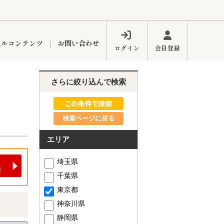
ャルコンテンツ
お問い合わせ
ログイン
会員登録
さらに絞り込んで検索
ペーン
フォーム
インフォメーション
ブログ
検索ページに戻る
エリア
東久留米営業所
埼玉県
千葉県
東京都
神奈川県
するメリット
市
練馬区
静岡県