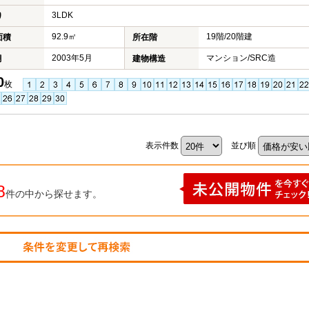
3LDK
り
92.9㎡
19階/20階建
面積
所在階
2003年5月
マンション/SRC造
月
建物構造
0
枚
表示件数
並び順
8
件の中から探せます。