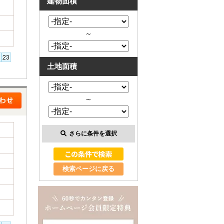
建物面積
～
土地面積
～
さらに条件を選択
検索ページに戻る