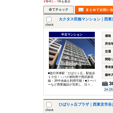
7
件中
1～7
件を表示
カクタス田無マンション｜西東
所沢市
川越市
入間市
飯能市
狭
check
東久留米市
小平市
練馬区
中古マンション
価格
所在
交通
間取
専有
■急行停車駅「ひばりヶ丘」駅徒歩
築年
１０分！～バス便利用で西武新宿
線・JR中央線も利用可能！■スーパ
3
ーなど商業施設が充実し、日々の
暮らしを快適にサポート
ひばりヶ丘プラザ｜西東京市谷
check