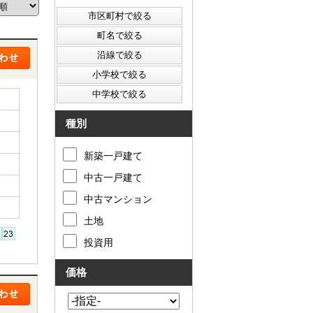
西東京市
東村山市
東大和市
清瀬市
種別
新築一戸建て
中古一戸建て
中古マンション
土地
投資用
価格