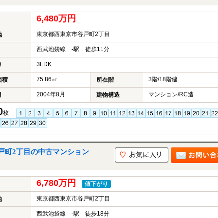
6,480万円
東京都西東京市谷戸町2丁目
地
西武池袋線 -駅 徒歩11分
3LDK
り
75.86㎡
3階/18階建
面積
所在階
2004年8月
マンション/RC造
月
建物構造
0
枚
戸町2丁目の中古マンション
6,780万円
値下がり
東京都西東京市谷戸町2丁目
地
西武池袋線 -駅 徒歩18分