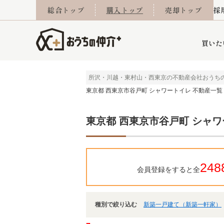
総合トップ
購入トップ
売却トップ
採
買いた
所沢・川越・東村山・西東京の不動産会社おうち
東京都 西東京市谷戸町 シャワートイレ 不動産一覧
詳細条件から探す
不動産売却専門館
会社概要
不動産Q&A
ご来店予約
おうちLABO
おうちのリフォーム
スタッフ紹介
オンライン相談予約
マンションカタログ
建築事例
学区から探す
売却査定実績
リフォーム事例
採用
東京都 西東京市谷戸町 シャワ
当社お預かり物件
相続
小手指営業所
住み替え
所沢営業所
グループ会社施工物
離婚
東所沢
不動
248
会員登録をすると全
種別で絞り込む
新築一戸建て（新築一軒家）
今月の住宅ローン金利
西東京市
おうちLABO
東久留米市
おうちのリフォーム
当社提携金融機
東村山市