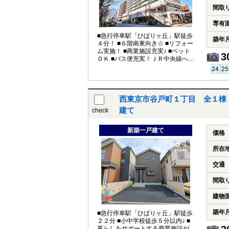
間取
専有
■急行停車駅「ひばりヶ丘」駅徒歩
築年
４分！ ■６階南東向き☆ ■リフォー
ム実施！ ■商業施設充実♪ ■ペット
3
ＯＫ ■バス便充実！ＪＲ中央線へも
快適アクセス
西東京市谷戸町１丁目 全１棟
建て
check
新築一戸建て
価格
所在
交通
間取
建物
築年
■急行停車駅「ひばりヶ丘」駅徒歩
２２分 ■小中学校徒歩５分以内♪ ■
暮らしをサポートする商業施設が