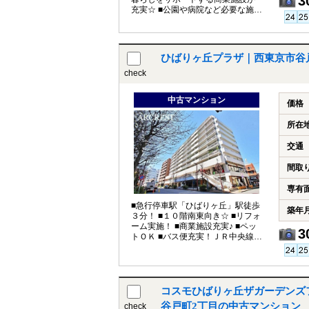
3
充実☆ ■公園や病院など必要な施設
が徒歩10分圏内！
ひばりヶ丘プラザ｜西東京市谷
check
中古マンション
価格
所在
交通
間取
専有
■急行停車駅「ひばりヶ丘」駅徒歩
築年
３分！ ■１０階南東向き☆ ■リフォ
ーム実施！ ■商業施設充実♪ ■ペッ
3
トＯＫ ■バス便充実！ＪＲ中央線へ
快適アクセス
コスモひばりヶ丘ザガーデンズ
谷戸町2丁目の中古マンション
check