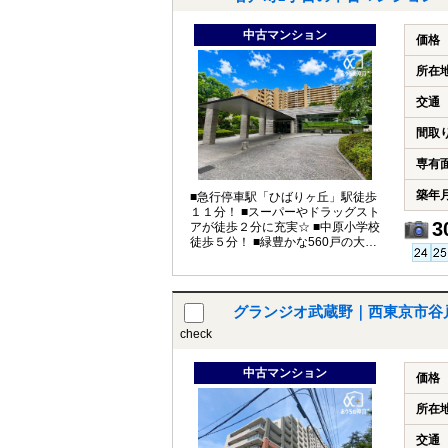
中古マンション
価格
所在
交通
間取
専有
築年
■急行停車駅「ひばりヶ丘」駅徒歩
１１分！ ■スーパーやドラッグスト
3
アが徒歩２分に充実☆ ■中原小学校
徒歩５分！ ■緑豊かな560戸の大規
模レジデンス☆
グランジオ武蔵野｜西東京市谷
check
中古マンション
価格
所在
交通