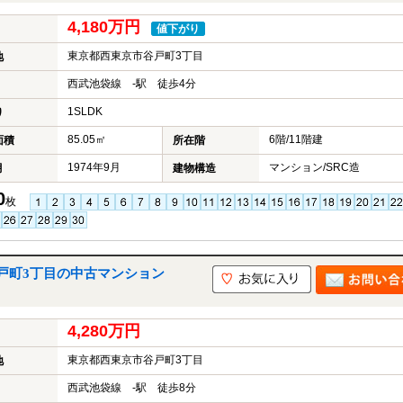
4,180万円
値下がり
東京都西東京市谷戸町3丁目
地
西武池袋線 -駅 徒歩4分
1SLDK
り
85.05㎡
6階/11階建
面積
所在階
1974年9月
マンション/SRC造
月
建物構造
0
枚
戸町3丁目の中古マンション
4,280万円
東京都西東京市谷戸町3丁目
地
西武池袋線 -駅 徒歩8分