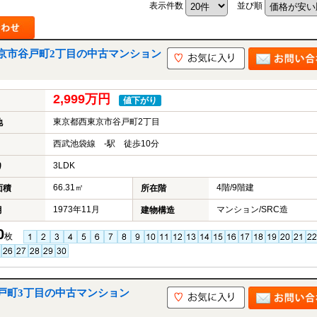
表示件数
並び順
京市谷戸町2丁目の中古マンション
山市
ふじみ野市
富士見市
志木市
新座市
朝霞市
2,999万円
値下がり
東京都西東京市谷戸町2丁目
地
西武池袋線 -駅 徒歩10分
3LDK
り
66.31㎡
4階/9階建
面積
所在階
1973年11月
マンション/SRC造
月
建物構造
0
枚
戸町3丁目の中古マンション