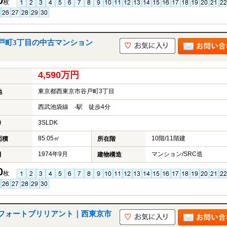
0
枚
戸町3丁目の中古マンション
4,590万円
東京都西東京市谷戸町3丁目
地
西武池袋線 -駅 徒歩4分
3SLDK
り
85.05㎡
10階/11階建
面積
所在階
1974年9月
マンション/SRC造
月
建物構造
0
枚
フォートブリリアント｜西東京市