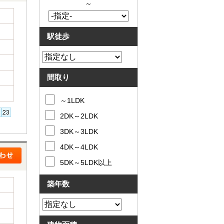
～
駅徒歩
間取り
～1LDK
2DK～2LDK
3DK～3LDK
4DK～4LDK
5DK～5LDK以上
築年数