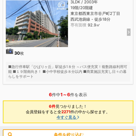
3LDK / 2003年
19階/20階建
東京都西東京市谷戸町2丁目
西武池袋線 - 徒歩18分
専有面積
92.9㎡
30
枚
■急行停車駅「ひばりヶ丘」駅徒歩1８分 ～バス便充実！複数路線利用可
能 ■１９階南向き！ ■小中学校徒歩８分以内 ■商業施設充実し日々の暮
らしをサポート
6
1～6
件中
件を表示
6件
見つかりました！
会員登録をすると全
2271
件の中から探せます。
今すぐ見る
条件を絞り込む