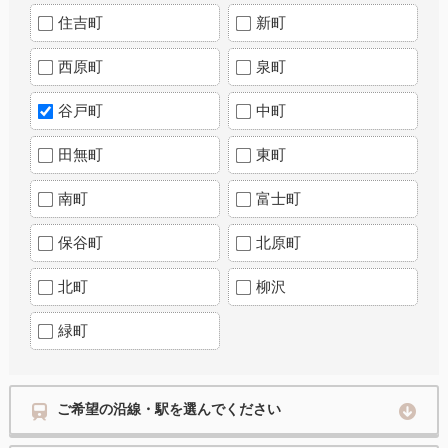
住吉町
新町
西原町
泉町
谷戸町
中町
田無町
東町
南町
富士町
保谷町
北原町
北町
柳沢
緑町
ご希望の沿線・駅を選んでください