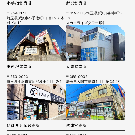
小手指営業所
所沢営業所
〒359-1141
〒359-1115 埼玉県所沢市御幸町1-
埼玉県所沢市小手指町1丁目15-7 木
16
村ビル1F
スカイライズタワー1階
東所沢営業所
入間営業所
〒359-0023
〒358-0003
埼玉県所沢市東所沢和田2丁目2-1
埼玉県入間市豊岡１丁目5-34 2F
ひばりヶ丘営業所
秋津営業所