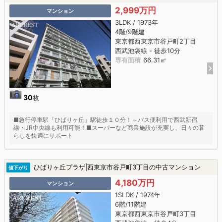
2,999万円
マンション
3LDK / 1973年
4階/9階建
東京都西東京市谷戸町2丁目
西武池袋線 - 徒歩10分
専有面積
66.31㎡
30
枚
■急行停車駅「ひばりヶ丘」駅徒歩１０分！～バス便利用で西武新宿
線・JR中央線も利用可能！■スーパーなど商業施設が充実し、日々の暮
らしを快適にサポート
ひばりヶ丘プラザ|西東京市谷戸町3丁目の中古マンション
値下がり
4,180万円
マンション
1SLDK / 1974年
6階/11階建
東京都西東京市谷戸町3丁目