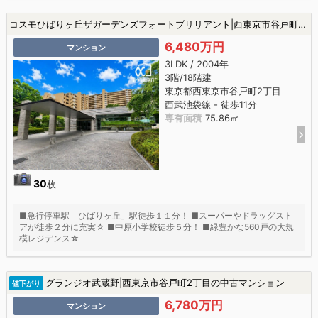
コスモひばりヶ丘ザガーデンズフォートブリリアント|西東京市谷戸町2丁目の中古マンション
6,480万円
マンション
3LDK / 2004年
3階/18階建
東京都西東京市谷戸町2丁目
西武池袋線 - 徒歩11分
専有面積
75.86㎡
30
枚
■急行停車駅「ひばりヶ丘」駅徒歩１１分！ ■スーパーやドラッグスト
アが徒歩２分に充実☆ ■中原小学校徒歩５分！ ■緑豊かな560戸の大規
模レジデンス☆
グランジオ武蔵野|西東京市谷戸町2丁目の中古マンション
値下がり
6,780万円
マンション