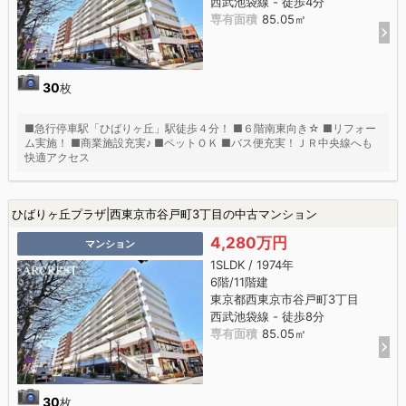
西武池袋線 - 徒歩4分
専有面積
85.05㎡
30
枚
■急行停車駅「ひばりヶ丘」駅徒歩４分！ ■６階南東向き☆ ■リフォー
ム実施！ ■商業施設充実♪ ■ペットＯＫ ■バス便充実！ＪＲ中央線へも
快適アクセス
ひばりヶ丘プラザ|西東京市谷戸町3丁目の中古マンション
4,280万円
マンション
1SLDK / 1974年
6階/11階建
東京都西東京市谷戸町3丁目
西武池袋線 - 徒歩8分
専有面積
85.05㎡
30
枚