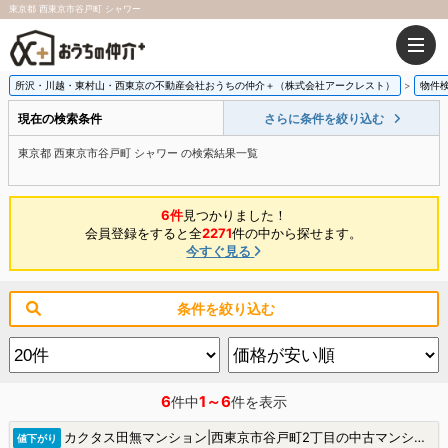
東京都 西東京市谷戸町 シャワー
所沢・川越・東村山・西東京の不動産会社おうちの仲介＋（株式会社アークレスト）
物件
現在の検索条件
さらに条件を絞り込む
東京都 西東京市谷戸町 シャワー の検索結果一覧
6件
見つかりました！
会員登録をすると全
2271
件の中から探せます。
今すぐ見る
条件を絞り込む
6
1～6
件中
件を表示
カクタス田無マンション|西東京市谷戸町2丁目の中古マンション
値下がり