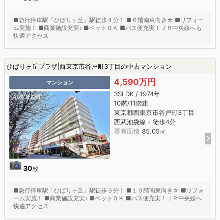
■急行停車駅「ひばりヶ丘」駅徒歩４分！ ■６階南東向き☆ ■リフォー
ム実施！ ■商業施設充実♪ ■ペットＯＫ ■バス便充実！ＪＲ中央線へも
快適アクセス
ひばりヶ丘プラザ|西東京市谷戸町3丁目の中古マンション
4,590万円
マンション
3SLDK / 1974年
10階/11階建
東京都西東京市谷戸町3丁目
西武池袋線 - 徒歩4分
専有面積
85.05㎡
30
枚
■急行停車駅「ひばりヶ丘」駅徒歩３分！ ■１０階南東向き☆ ■リフォ
ーム実施！ ■商業施設充実♪ ■ペットＯＫ ■バス便充実！ＪＲ中央線へ
快適アクセス