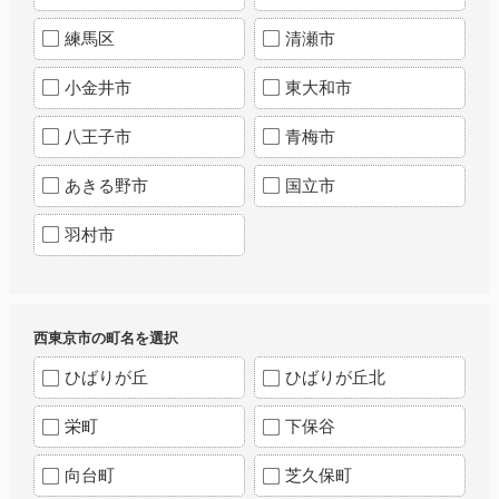
練馬区
清瀬市
小金井市
東大和市
八王子市
青梅市
あきる野市
国立市
羽村市
西東京市の町名を選択
ひばりが丘
ひばりが丘北
栄町
下保谷
向台町
芝久保町