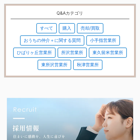
Q&Aカテゴリ
すべて
購入
売却/買取
おうちの仲介＋に関する質問
小手指営業所
ひばりヶ丘営業所
所沢営業所
東久留米営業所
東所沢営業所
秋津営業所