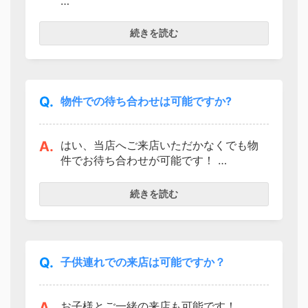
当社ホームページに掲載している物件
は、あくまでご紹介可能な一部の物件で
続きを読む
す。
お客様のご予算、ご希望のエリアなど、
ご条件にマッチするその他の物件もご紹
介させていただきます。
Q.
物件での待ち合わせは可能ですか?
なお、お問い合わせ時にお客様のご条件
をお聞かせいただくと、ご来店時にスム
ーズに物件のご紹介、ご案内が可能で
A.
はい、当店へご来店いただかなくでも物
す。
件でお待ち合わせが可能です！
また、最寄りの駅など、ご希望のお待ち
続きを読む
合わせ場所がございましたら、お問い合
わせ時にお気軽にご相談くださいませ。
車で営業スタッフがお待ち合わせ場所ま
でお伺いいたします。
Q.
子供連れでの来店は可能ですか？
A.
お子様とご一緒の来店も可能です！