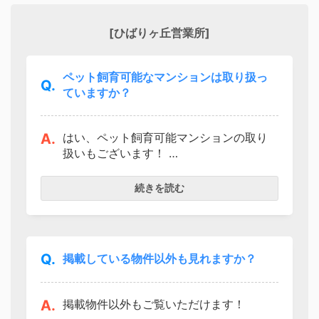
[ひばりヶ丘営業所]
ペット飼育可能なマンションは取り扱っ
Q.
ていますか？
A.
はい、ペット飼育可能マンションの取り
扱いもございます！
なお、マンションによっては飼育できる
続きを読む
ペットの種類、頭数、サイズなどが異な
ります。
お問い合わせ時に飼育されるペットの詳
細をお聞かせ下さいませ。
Q.
掲載している物件以外も見れますか？
ペットと安心して暮らせる物件をご提案
させていただきます。
A.
掲載物件以外もご覧いただけます！