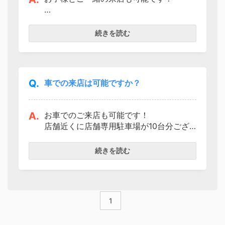
お子様連れでもお気兼ねなくご相談いた
だけるよう、キッズスペースをご用意し
続きを読む
ております。
また事前にご連絡をいただければ、キッ
ズスペース横の応接ブースへご案内いた
しますので、お子様のご様子をご確認い
Q.
車での来店は可能ですか？
ただきながらご相談が可能です。
A.
お車でのご来店も可能です！
店舗近くに店舗専用駐車場が10台分ござ
いますので、ご安心してお越しください
ませ！
続きを読む
1