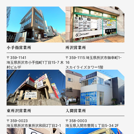
小手指営業所
所沢営業所
〒359-1141
〒359-1115 埼玉県所沢市御幸町1-
埼玉県所沢市小手指町1丁目15-7 木
16
村ビル1F
スカイライズタワー1階
東所沢営業所
入間営業所
〒359-0023
〒358-0003
埼玉県所沢市東所沢和田2丁目2-1
埼玉県入間市豊岡１丁目5-34 2F