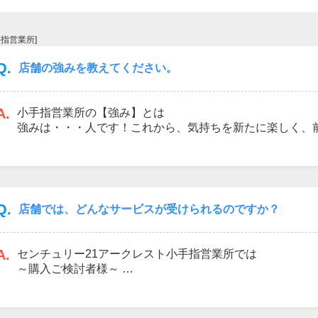
手指営業所]
山市
ふじみ野市
富士見市
志木市
新座市
朝霞市
Q.
店舗の強みを教えてください。
A.
小手指営業所の【強み】とは
強みは・・・人です！これから、気持ちを新たに楽しく、
安を抱えながら不動産屋に行く、、、嫌な思いをした。接
応された。ガツガツ営業してくる。そんな経験をした方が
る。絶対しません。ゆっくり探していいんです！全然買わ
で、相談だけでいいんです！お客様のペースで進めるのが
様にどれだけ長い期間お付き合いできるかも大切にしてお
Q.
店舗では、どんなサービスが受けられるのですか？
い！
A.
センチュリー21アークレスト小手指営業所では
～購入ご検討者様～
住宅購入のメリット・デメリットのご説明。住宅ローンと
ャー。気になる物件の内見手配。未公開物件情報を提供。
レーション。お子様にかかる費用計算。不動産購入の仕組