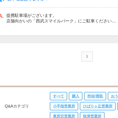
～アメニティの充実～
ブランケット・トイレ周りのアメニティなど、「かゆいと
日々工夫をしております。ご来店いただいてご意見・ご要
A.
提携駐車場がございます。
スタッフまでお申し付けください。
店舗向かいの「西武スマイルパーク」にご駐車ください。
駐車がしやすく、安心してお車でお越しいただけます。
他にも魅力がいっぱい！
ご来店いただいた際にぜひご体感ください！
1
すべて
購入
売却/買取
お
Q&Aカテゴリ
小手指営業所
ひばりヶ丘営業所
東所沢営業所
秋津営業所