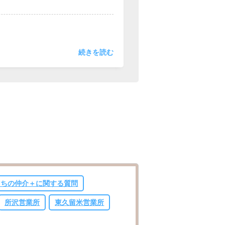
ころに手が届く」をモットーに
望がございましたら、お気軽に
続きを読む
うちの仲介＋に関する質問
所沢営業所
東久留米営業所