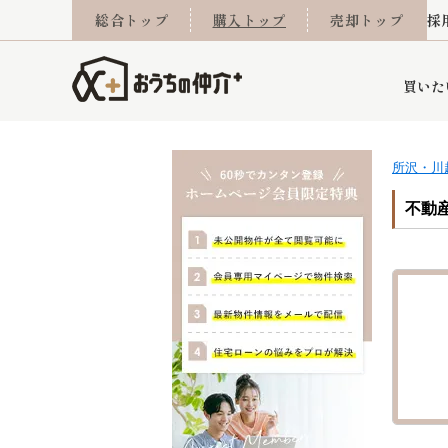
総合トップ
購入トップ
売却トップ
採
買いた
所沢・川
詳細条件から探す
不動産売却専門館
会社概要
不動産Q&A
ご来店予約
おうちLABO
おうちのリフォーム
スタッフ紹介
オンライン相談予約
マンションカタログ
建築事例
学区から探す
売却査定実績
リフォーム事例
採用
不動産
当社お預かり物件
相続
小手指営業所
住み替え
所沢営業所
グループ会社施工物
離婚
東所沢
不動
今月の住宅ローン金利
西東京市
おうちLABO
東久留米市
おうちのリフォーム
当社提携金融機
東村山市