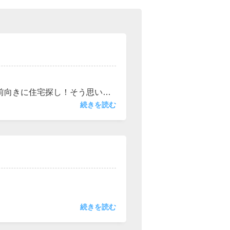
西東京市
東村山市
東大和市
清瀬市
前向きに住宅探し！そう思い不
客態度が悪かった。高圧的に対
続きを読む
お近くにいた。聞いたことがあ
ないんでいいんです！見るだけ
一番いいんです！弊社ではお客
ります。是非実感してくださ
の正しい付き合いかたをレクチ
続きを読む
物件紹介。将来の支払いシュミ
み。購入時の諸費用計算。等