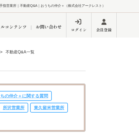
手指営業所｜不動産Q&A｜おうちの仲介＋（株式会社アークレスト）
ャルコンテンツ
お問い合わせ
ログイン
会員登録
不動産Q&A一覧
ペーン
フォーム
インフォメーション
ブログ
うちの仲介＋に関する質問
東久留米営業所
所沢営業所
東久留米営業所
するメリット
市
練馬区