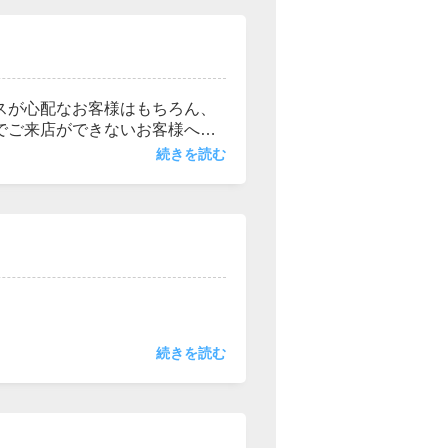
計算。近隣相場のご提示。売却
タッフがご対応させて頂きま
スが心配なお客様はもちろん、
でご来店ができないお客様へオ
」や「ベルフェイス」等、お客様
続きを読む
ラインをご要望のお客様！お気
続きを読む
フが工夫を凝らしたスペースを
空間もご提供しております。
だいたお子様方の作品も飾って