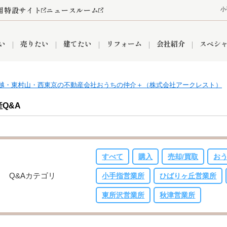
用特設サイト
ニュースルーム
小
い
売りたい
建てたい
リフォーム
会社紹介
スペシ
越・東村山・西東京の不動産会社おうちの仲介＋（株式会社アークレスト）
情報
町名から探す
売却成功実績
売却査定依頼
おうちパークくらぶ
【埼玉】補助金・助成金
お客様の声
お気に入り
よくある質問
なんでもご相談
レンタルスペース
創業の想い
閲覧履歴
売却コラム
プライバシーポリシー
【東京】補助金・助成金
総合不動産の強み
期間限定キャン
検索履歴
査定依頼
Q&A
すべて
購入
売却/買取
お
件
営業所
産買取
リノベーション済み物件
空き家
入間営業所
リースバック
ひばりケ丘営業所
秋津営業所
Q&Aカテゴリ
小手指営業所
ひばりヶ丘営業所
東所沢営業所
秋津営業所
関
入間市
おうちパークグループの強み
8代疾病保証付き住宅ローン
狭山市
富士見市
団体信用保険
新座市
購入
清瀬