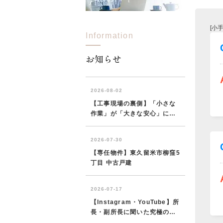
[小
Information
所沢市
川越市
入間市
飯能市
狭
東久留米市
小平市
練馬区
お知らせ