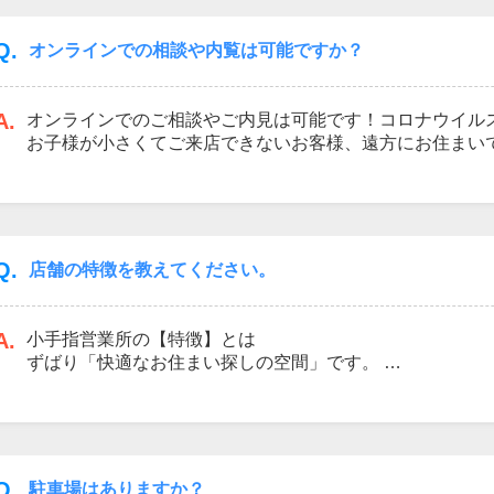
～売却ご検討者様～
その場で机上査定。売却時の諸費用計算。税金関係の概算
Q.
オンラインでの相談や内覧は可能ですか？
の仕組み。売却検討地の成約事例提示。等
その他お客様のご要望に応えるべく、経験・知識豊富なス
A.
オンラインでのご相談やご内見は可能です！コロナウイル
す。
お子様が小さくてご来店できないお客様、遠方にお住まい
ンラインでのご対応を行っております！当社では「Zoom
に手間なく接続できるサービスを利用しております！オン
軽に当社へご相談くださいませ！
Q.
店舗の特徴を教えてください。
A.
小手指営業所の【特徴】とは
ずばり「快適なお住まい探しの空間」です。
～キッズスペース完備～
お子様連れでも気兼ねなくご相談いただけるよう、スタッ
ご用意しております。定期的な模様替えで楽しいお子様の
「ぬりえコーナー」も用意してあり、これまでご来店いた
ありますので、ご自由にご覧になってください。
Q.
駐車場はありますか？