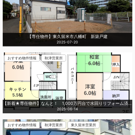
【専任物件】東久留米市八幡町 新築戸建
2025-07-20
おすすめ物件情報
秋津営業所
【新着★専任物件】なんと！ 1,000万円台で水回りリフォーム済中古戸建！ロピア島忠やコンビニ至近～東村山市久米川町１丁目 中古戸建～
2025-06-14
おすすめ物件情報
秋津営業所
東久留米営業所