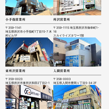
小手指営業所
所沢営業所
〒359-1141
〒359-1115 埼玉県所沢市御幸町1-
埼玉県所沢市小手指町1丁目15-7 木
16
村ビル1F
スカイライズタワー1階
東所沢営業所
入間営業所
〒359-0023
〒358-0003
埼玉県所沢市東所沢和田2丁目2-1
埼玉県入間市豊岡１丁目5-34 2F