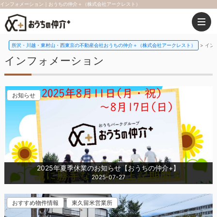
インフォメーション｜おうちの仲介＋（株式会社アークレスト）
所沢・川越・東村山・西東京の不動産会社おうちの仲介＋（株式会社アークレスト）
イン
インフォメーション
お知らせ
2025年夏季休業のお知らせ【おうちの仲介+】
2025-07-27
おすすめ物件情報
東久留米営業所