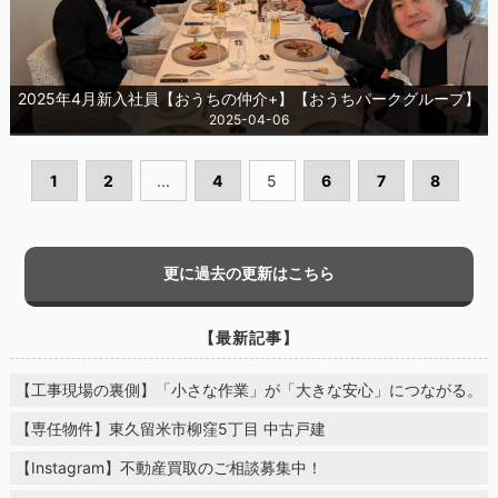
2025年4月新入社員【おうちの仲介+】【おうちパークグループ】
2025-04-06
1
2
...
4
5
6
7
8
更に過去の更新はこちら
【最新記事】
【工事現場の裏側】「小さな作業」が「大きな安心」につながる。
【専任物件】東久留米市柳窪5丁目 中古戸建
【Instagram】不動産買取のご相談募集中！