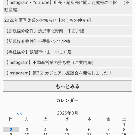
【Instagram・YouTube】所長・副所長に聞いた究極の二択！（不
動産編）
2026年夏季休業のお知らせ【おうちの仲介+】
【新規媒介物件】所沢市北野南 中古戸建
【新規媒介物件】小手指ハイツP棟
【専任媒介】飯能市中山 中古戸建
【Instagram】不動産営業の持ち物（ご案内編）
【Instagram】第3回 カジュアル座談会を開催しました！
もっとみる
カレンダー
2026年8月
<<
日
月
火
水
木
金
土
1
2
3
4
5
6
7
8
9
10
11
12
13
14
15