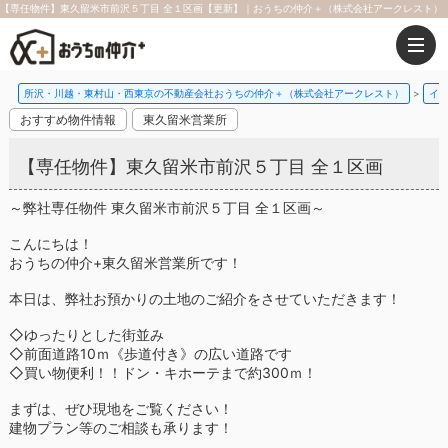
【専任物件】東久留米市前沢５丁目 全１区画【更新】｜おうちの仲介＋（株式会社アークレスト）
所沢・川越・東村山・西東京の不動産会社おうちの仲介＋（株式会社アークレスト）
イ
おすすめ物件情報
東久留米営業所
【専任物件】東久留米市前沢５丁目 全１区画
～弊社専任物件 東久留米市前沢５丁目 全１区画～
こんにちは！
おうちの仲介+東久留米営業所です！
本日は、弊社お預かりの土地のご紹介をさせていただきます！
◇ゆったりとした街並み
◇前面道路10ｍ《歩道付き》の広い道路です
◇買い物便利！！ドン・キホーテまで約300ｍ！
まずは、ぜひ現地をご覧ください！
建物プラン等のご相談も承ります！