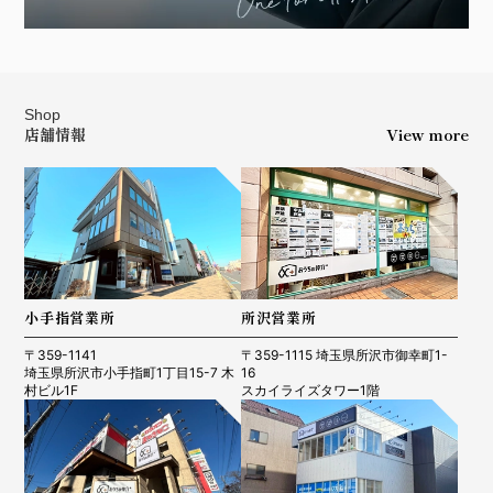
Shop
店舗情報
View more
小手指営業所
所沢営業所
〒359-1141
〒359-1115 埼玉県所沢市御幸町1-
埼玉県所沢市小手指町1丁目15-7 木
16
村ビル1F
スカイライズタワー1階