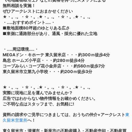
無料相談を実施！
ぜひアークレストにおまかせください
★・。.。・☆・。.★・。.。・☆・。.★・。.。
・‥…おすすめポイント…‥・
■敷地面積80坪超のゆとりある広さ
■東側に通路部分があり、通風・採光に優れた立地
・‥…周辺環境…‥・
MEGAドン・キホーテ 東久留米店・・・約300ｍ徒歩4分
島忠 ホームズ小平店・・・約280ｍ徒歩4分
コープみらい コープ花小金井店・・・約560ｍ徒歩7分
東久留米市立第九小学校・・・約200ｍ徒歩3分
★・。.。・☆・。.★・。.。・☆・。.★・。.。
実際に現地に足を運んでみませんか？
広告ではわからない物件情報をお確かめください。
ご不明な点はスタッフまで、お気軽に!
資料の請求やご見学につきましては、おうちの仲介+アークレスト
東
久留米営業所
へ！
東久留米市・清瀬市・新座市の不動産購入・不動産売却・不動産買