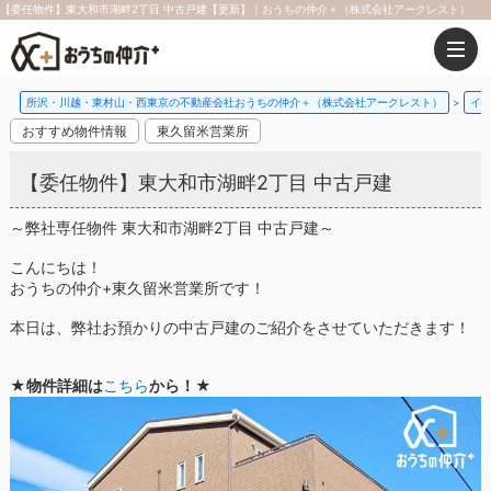
【委任物件】東大和市湖畔2丁目 中古戸建【更新】｜おうちの仲介＋（株式会社アークレスト）
所沢・川越・東村山・西東京の不動産会社おうちの仲介＋（株式会社アークレスト）
イ
おすすめ物件情報
東久留米営業所
【委任物件】東大和市湖畔2丁目 中古戸建
～弊社専任物件 東大和市湖畔2丁目 中古戸建～
こんにちは！
おうちの仲介+東久留米営業所です！
本日は、弊社お預かりの中古戸建のご紹介をさせていただきます！
★物件詳細は
こちら
から！★