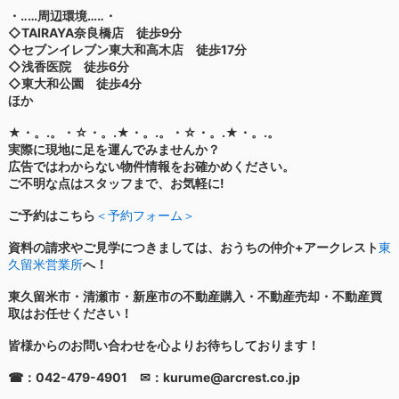
・‥…周辺環境…‥・
◇TAIRAYA奈良橋店 徒歩9分
◇セブンイレブン東大和高木店 徒歩17分
◇浅香医院 徒歩6分
◇東大和公園 徒歩4分
ほか
★・。.。・☆・。.★・。.。・☆・。.★・。.。
実際に現地に足を運んでみませんか？
広告ではわからない物件情報をお確かめください。
ご不明な点はスタッフまで、お気軽に!
ご予約はこちら
＜予約フォーム＞
資料の請求やご見学につきましては、おうちの仲介+アークレスト
東
久留米営業所
へ！
東久留米市・清瀬市・新座市の不動産購入・不動産売却・不動産買
取はお任せください！
皆様からのお問い合わせを心よりお待ちしております！
☎：042-479-4901 ✉：kurume@arcrest.co.jp