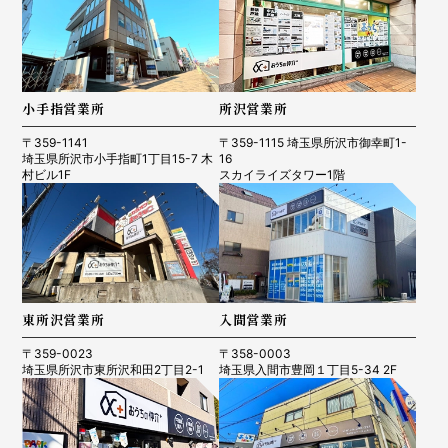
小手指営業所
所沢営業所
〒359-1141
〒359-1115 埼玉県所沢市御幸町1-
埼玉県所沢市小手指町1丁目15-7 木
16
村ビル1F
スカイライズタワー1階
東所沢営業所
入間営業所
〒359-0023
〒358-0003
埼玉県所沢市東所沢和田2丁目2-1
埼玉県入間市豊岡１丁目5-34 2F