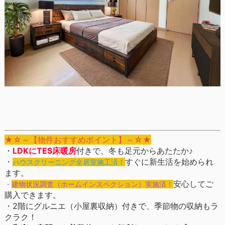
★☆～【物件おすすめポイント】～☆★
・
LDKにTES床暖房
付きで、冬も足元からあたたか♪
・
すぐに新生活を始められ
ハウスクリーニング全居室施工済！
ます。
安心してご
・
建物状況調査（ホームインスペクション）実施済！
購入できます。
・2階にグルニエ（小屋裏収納）付きで、季節物の収納もラ
クラク！