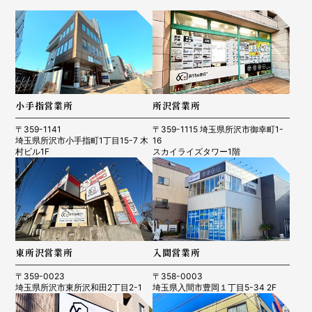
小手指営業所
所沢営業所
〒359-1141
〒359-1115 埼玉県所沢市御幸町1-
埼玉県所沢市小手指町1丁目15-7 木
16
村ビル1F
スカイライズタワー1階
東所沢営業所
入間営業所
〒359-0023
〒358-0003
埼玉県所沢市東所沢和田2丁目2-1
埼玉県入間市豊岡１丁目5-34 2F