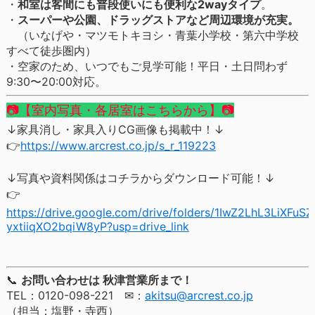
・
和室は客間にも普段使いにも便利な2wayタイプ
。
・
スーパーや公園、ドラッグストアなど周辺環境が充実。
（いなげや・マツモトキヨシ・青葉小学校・第六中学校
すべて徒歩圏内）
・空家のため、いつでもご見学可能！平日・土日問わず
9:30〜20:00対応。
📷【室内写真・各居室はこちらから】📷
↓家具消し・家具入りCG画像も掲載中！↓
👉
https://www.arcrest.co.jp/s_r_119223
↓写真や資料関係はコチラからダウンロード可能！↓
👉
https://drive.google.com/drive/folders/1IwZ2LhL3LiXFuSZ
yxtiiqXO2bqiW8yP?usp=drive_link
📞
お問い合わせは 秋津営業所まで！
TEL：0120-098-221 ✉：
akitsu@arcrest.co.jp
（担当：塩野・寺西）