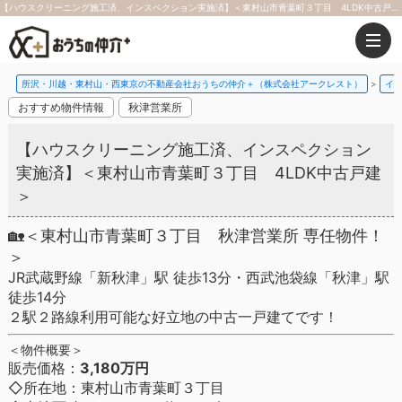
【ハウスクリーニング施工済、インスペクション実施済】＜東村山市青葉町３丁目 4LDK中古戸建＞【更新】｜おうちの仲介＋（株式会社アークレスト）
所沢・川越・東村山・西東京の不動産会社おうちの仲介＋（株式会社アークレスト）
イ
おすすめ物件情報
秋津営業所
【ハウスクリーニング施工済、インスペクション
実施済】＜東村山市青葉町３丁目 4LDK中古戸建
＞
🏡＜東村山市青葉町３丁目 秋津営業所 専任物件！
＞
JR武蔵野線「新秋津」駅 徒歩13分・西武池袋線「秋津」駅
徒歩14分
２駅２路線利用可能な好立地の中古一戸建てです！
＜物件概要＞
販売価格：
3,180万円
◇所在地：東村山市青葉町３丁目