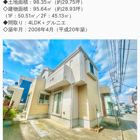
◆土地面積：98.35㎡（約29.75坪）
◇建物面積：95.64㎡（約28.93坪）
（1F：50.51㎡／2F：45.13㎡）
◆間取り：4LDK＋グルニエ
◇築年月：2008年4月（平成20年築）